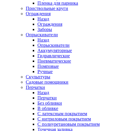
Пленка для парника
Приствольные круги
Ограждения
Назад
Ограждения
Заборы
Опрыскиватели
Назад
Опрыскиватели
Аккумуляторные
Гидравлические
Пневматические
Помповые
Ручные
Скульптуры
Садовые помощники
Перчатки
Назад
Перчатки
Без обливки
В обливке
С латексным покрытием
С нитриловым покрытием
С полиуретановым покрытием
Точечная заливка