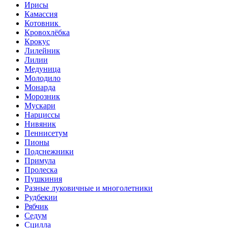
Ирисы
Камассия
Котовник
Кровохлёбка
Крокус
Лилейник
Лилии
Медуница
Молодило
Монарда
Морозник
Мускари
Нарциссы
Нивяник
Пеннисетум
Пионы
Подснежники
Примула
Пролеска
Пушкиния
Разные луковичные и многолетники
Рудбекии
Рябчик
Седум
Сцилла