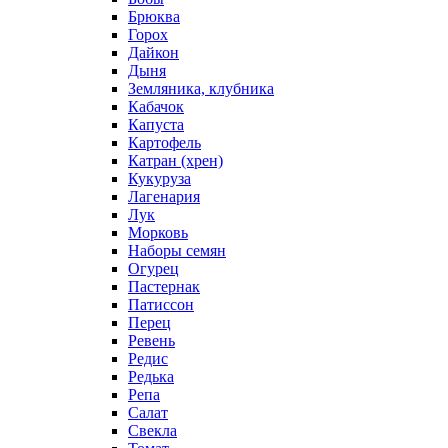
Брюква
Горох
Дайкон
Дыня
Земляника, клубника
Кабачок
Капуста
Картофель
Катран (хрен)
Кукуруза
Лагенария
Лук
Морковь
Наборы семян
Огурец
Пастернак
Патиссон
Перец
Ревень
Редис
Редька
Репа
Салат
Свекла