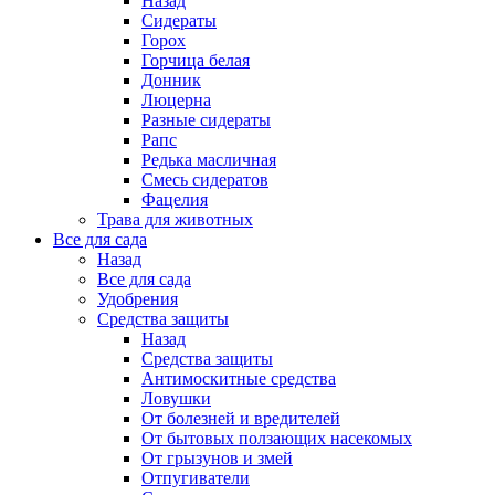
Назад
Сидераты
Горох
Горчица белая
Донник
Люцерна
Разные сидераты
Рапс
Редька масличная
Смесь сидератов
Фацелия
Трава для животных
Все для сада
Назад
Все для сада
Удобрения
Средства защиты
Назад
Средства защиты
Антимоскитные средства
Ловушки
От болезней и вредителей
От бытовых ползающих насекомых
От грызунов и змей
Отпугиватели