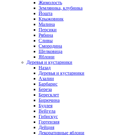
Жимолость
Земляника, клубника
Йошта
Крыжовник
Малина
Персики
Рябина
Сливы
Смородина
Шелковица
Яблони
Деревья и кустарники
Назад
Деревья и кустарники
Азалии
Барбарис
Береза
Бересклет
Бирючина
Будлея
Вейгела
Гибискус
Гортензия
Дейция
Декоративные яблони