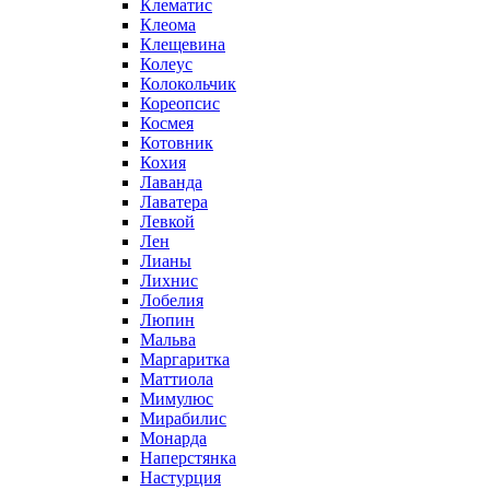
Клематис
Клеома
Клещевина
Колеус
Колокольчик
Кореопсис
Космея
Котовник
Кохия
Лаванда
Лаватера
Левкой
Лен
Лианы
Лихнис
Лобелия
Люпин
Мальва
Маргаритка
Маттиола
Мимулюс
Мирабилис
Монарда
Наперстянка
Настурция