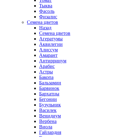
Томат
Тыква
Фасоль
Физалис
Семена цветов
Назад
Семена цветов
Агератумы
Аквилегии
Алиссум
Амарант
Антирринум
Арабис
Астры
Бакопа
Бальзамин
Барвинок
Бархатцы
Бегонии
Бузульник
Василек
Венидиум
Вербена
Виола
Гайлардия