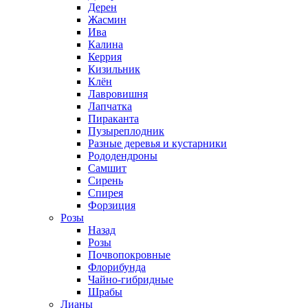
Дерен
Жасмин
Ива
Калина
Керрия
Кизильник
Клён
Лавровишня
Лапчатка
Пираканта
Пузыреплодник
Разные деревья и кустарники
Рододендроны
Самшит
Сирень
Спирея
Форзиция
Розы
Назад
Розы
Почвопокровные
Флорибунда
Чайно-гибридные
Шрабы
Лианы