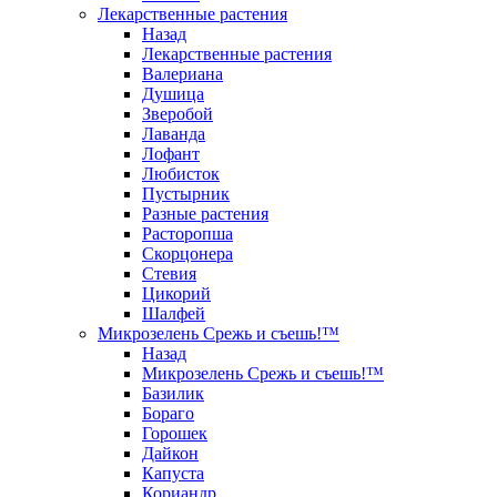
Лекарственные растения
Назад
Лекарственные растения
Валериана
Душица
Зверобой
Лаванда
Лофант
Любисток
Пустырник
Разные растения
Расторопша
Скорцонера
Стевия
Цикорий
Шалфей
Микрозелень Срежь и съешь!™
Назад
Микрозелень Срежь и съешь!™
Базилик
Бораго
Горошек
Дайкон
Капуста
Кориандр