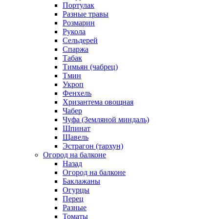
Портулак
Разные травы
Розмарин
Рукола
Сельдерей
Спаржа
Табак
Тимьян (чабрец)
Тмин
Укроп
Фенхель
Хризантема овощная
Чабер
Чуфа (Земляной миндаль)
Шпинат
Щавель
Эстрагон (тархун)
Огород на балконе
Назад
Огород на балконе
Баклажаны
Огурцы
Перец
Разные
Томаты