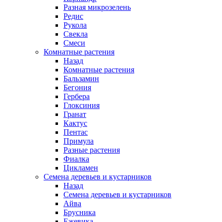
Разная микрозелень
Редис
Рукола
Свекла
Смеси
Комнатные растения
Назад
Комнатные растения
Бальзамин
Бегония
Гербера
Глоксиния
Гранат
Кактус
Пентас
Примула
Разные растения
Фиалка
Цикламен
Семена деревьев и кустарников
Назад
Семена деревьев и кустарников
Айва
Брусника
Ежевика