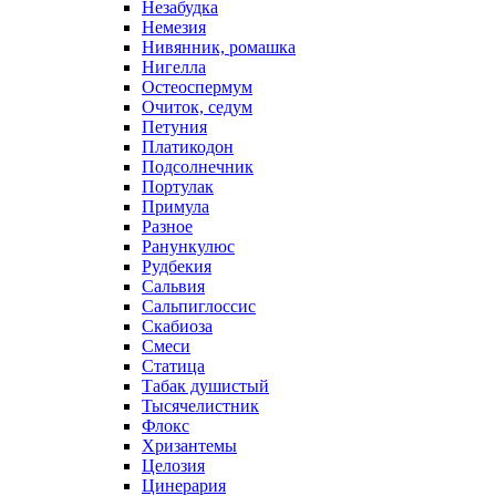
Незабудка
Немезия
Нивянник, ромашка
Нигелла
Остеоспермум
Очиток, седум
Петуния
Платикодон
Подсолнечник
Портулак
Примула
Разное
Ранункулюс
Рудбекия
Сальвия
Сальпиглоссис
Скабиоза
Смеси
Статица
Табак душистый
Тысячелистник
Флокс
Хризантемы
Целозия
Цинерария