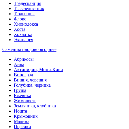
Традесканция
Тысячелистник
Тюльпаны
Флокс
Хионодокса
Хоста
Хохлатка
Эхинацея
Саженцы плодово-ягодные
Абрикосы
Айва
Актинидии, Мини-Киви
Виноград
Вишня, черешня
Голубика, черника
Груша
Ежевика
Жимолость
Земляника, клубника
Йошта
Крыжовник
Малина
Персики