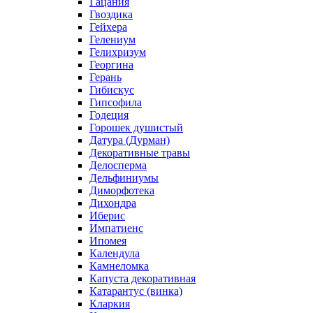
Гацания
Гвоздика
Гейхера
Гелениум
Гелихризум
Георгина
Герань
Гибискус
Гипсофила
Годеция
Горошек душистый
Датура (Дурман)
Декоративные травы
Делосперма
Дельфиниумы
Диморфотека
Дихондра
Иберис
Импатиенс
Ипомея
Календула
Камнеломка
Капуста декоративная
Катарантус (винка)
Кларкия