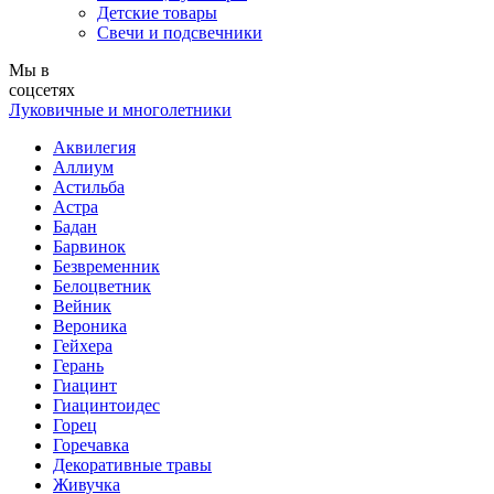
Детские товары
Свечи и подсвечники
Мы в
соцсетях
Луковичные и многолетники
Аквилегия
Аллиум
Астильба
Астра
Бадан
Барвинок
Безвременник
Белоцветник
Вейник
Вероника
Гейхера
Герань
Гиацинт
Гиацинтоидес
Горец
Горечавка
Декоративные травы
Живучка