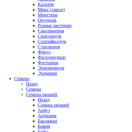
Калатея
Микс (смеси)
Монстера
Опунция
Разные растения
Сансевиерия
Сингониум
Спатифиллум
Стрелиция
Фикус
Филодендрон
Фиттония
Эпипремнум
Эхеверия
Семена
Назад
Семена
Семена овощей
Назад
Семена овощей
Арбуз
Артишок
Баклажан
Бамия
Бобы