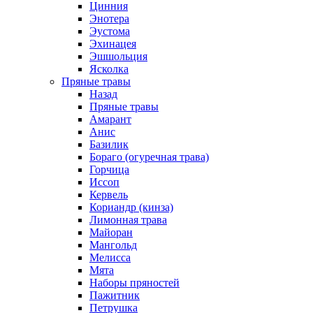
Цинния
Энотера
Эустома
Эхинацея
Эшшольция
Ясколка
Пряные травы
Назад
Пряные травы
Амарант
Анис
Базилик
Бораго (огуречная трава)
Горчица
Иссоп
Кервель
Кориандр (кинза)
Лимонная трава
Майоран
Мангольд
Мелисса
Мята
Наборы пряностей
Пажитник
Петрушка