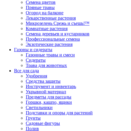
Семена цветов
Пряные травы
Огород на балконе
Лекарственные растения
Микрозелень Срежь и съешь!™
Комнатные растения
Семена деревьев и кустарников
Профессиональные семена
Экзотические растения
Газоны и сидераты
Газонные травы и смеси
Сидераты
Трава для животных
Все для сада
Удобрения
Средства защиты
Инструмент и инвентарь
Укрывной материал
Предметы для рассады
Горшки, кашпо, ящики
Светильники
Подставки и опоры для растений
Грунты
Садовые фигуры
Полив