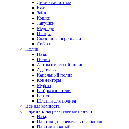
Дикие животные
Ежи
Зайцы
Кошки
Лягушки
Медведи
Птицы
Сказочные персонажи
Собаки
Полив
Назад
Полив
Автоматический полив
Адаптеры
Капельный полив
Коннекторы
Муфты
Разбрызгиватели
Разное
Шланги для полива
Все для компоста
Парники, нагревательные панели
Назад
Парники, нагревательные панели
Парник арочный