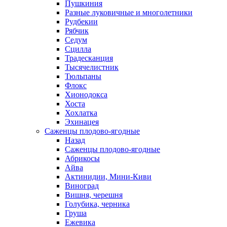
Пушкиния
Разные луковичные и многолетники
Рудбекии
Рябчик
Седум
Сцилла
Традесканция
Тысячелистник
Тюльпаны
Флокс
Хионодокса
Хоста
Хохлатка
Эхинацея
Саженцы плодово-ягодные
Назад
Саженцы плодово-ягодные
Абрикосы
Айва
Актинидии, Мини-Киви
Виноград
Вишня, черешня
Голубика, черника
Груша
Ежевика