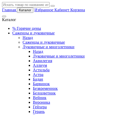
Главная
Избранное
Кабинет
Корзина
Каталог
Каталог
%
Горячие цены
Саженцы и луковичные
Назад
Саженцы и луковичные
Луковичные и многолетники
Назад
Луковичные и многолетники
Аквилегия
Аллиум
Астильба
Астра
Бадан
Барвинок
Безвременник
Белоцветник
Вейник
Вероника
Гейхера
Герань