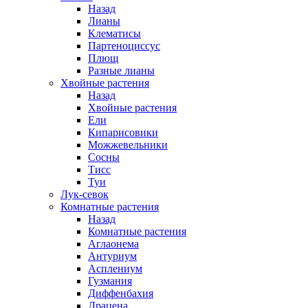
Назад
Лианы
Клематисы
Партеноциссус
Плющ
Разные лианы
Хвойные растения
Назад
Хвойные растения
Ели
Кипарисовики
Можжевельники
Сосны
Тисс
Туи
Лук-севок
Комнатные растения
Назад
Комнатные растения
Аглаонема
Антуриум
Асплениум
Гузмания
Диффенбахия
Драцена