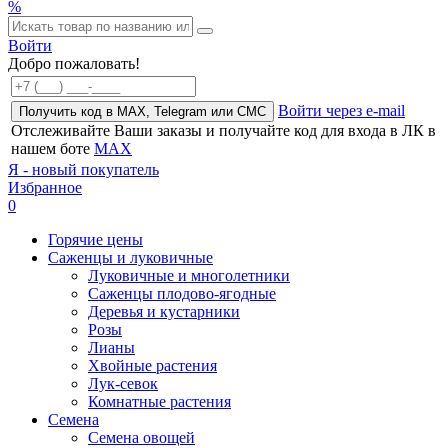
%
Войти
Добро пожаловать!
Войти через e-mail
Получить код в MAX, Telegram или СМС
Отслеживайте Ваши заказы и получайте код для входа в ЛК в
нашем боте
MAX
Я - новый покупатель
Избранное
0
Горячие цены
Саженцы и луковичные
Луковичные и многолетники
Саженцы плодово-ягодные
Деревья и кустарники
Розы
Лианы
Хвойные растения
Лук-севок
Комнатные растения
Семена
Семена овощей