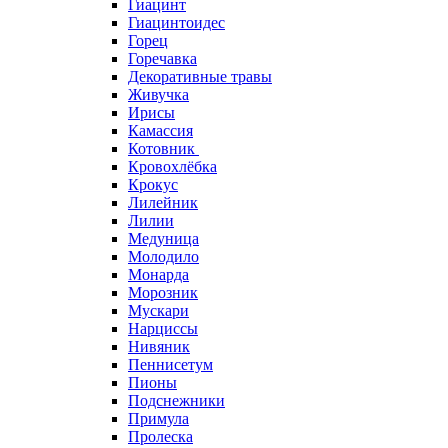
Гиацинт
Гиацинтоидес
Горец
Горечавка
Декоративные травы
Живучка
Ирисы
Камассия
Котовник
Кровохлёбка
Крокус
Лилейник
Лилии
Медуница
Молодило
Монарда
Морозник
Мускари
Нарциссы
Нивяник
Пеннисетум
Пионы
Подснежники
Примула
Пролеска