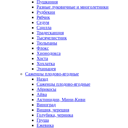
Пушкиния
Разные луковичные и многолетники
Рудбекии
Рябчик
Седум
Сцилла
Традесканция
Тысячелистник
Тюльпаны
Флокс
Хионодокса
Хоста
Хохлатка
Эхинацея
Саженцы плодово-ягодные
Назад
Саженцы плодово-ягодные
Абрикосы
Айва
Актинидии, Мини-Киви
Виноград
Вишня, черешня
Голубика, черника
Груша
Ежевика