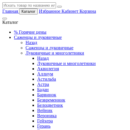
Главная
Избранное
Кабинет
Корзина
Каталог
Каталог
%
Горячие цены
Саженцы и луковичные
Назад
Саженцы и луковичные
Луковичные и многолетники
Назад
Луковичные и многолетники
Аквилегия
Аллиум
Астильба
Астра
Бадан
Барвинок
Безвременник
Белоцветник
Вейник
Вероника
Гейхера
Герань