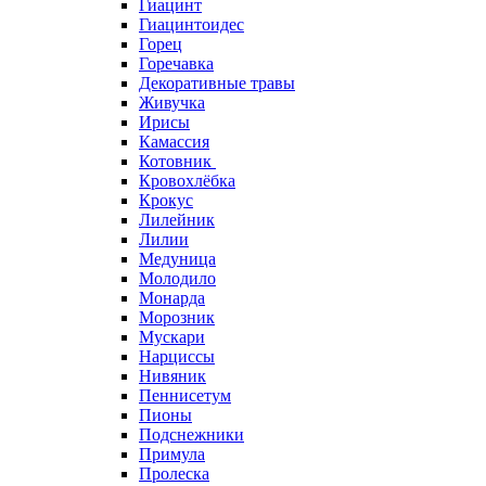
Гиацинт
Гиацинтоидес
Горец
Горечавка
Декоративные травы
Живучка
Ирисы
Камассия
Котовник
Кровохлёбка
Крокус
Лилейник
Лилии
Медуница
Молодило
Монарда
Морозник
Мускари
Нарциссы
Нивяник
Пеннисетум
Пионы
Подснежники
Примула
Пролеска