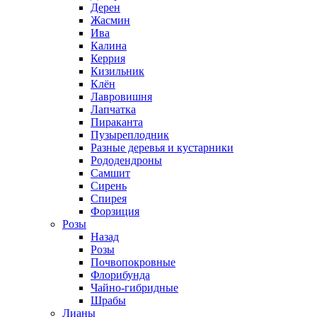
Дерен
Жасмин
Ива
Калина
Керрия
Кизильник
Клён
Лавровишня
Лапчатка
Пираканта
Пузыреплодник
Разные деревья и кустарники
Рододендроны
Самшит
Сирень
Спирея
Форзиция
Розы
Назад
Розы
Почвопокровные
Флорибунда
Чайно-гибридные
Шрабы
Лианы