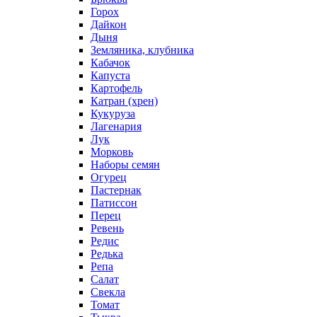
Горох
Дайкон
Дыня
Земляника, клубника
Кабачок
Капуста
Картофель
Катран (хрен)
Кукуруза
Лагенария
Лук
Морковь
Наборы семян
Огурец
Пастернак
Патиссон
Перец
Ревень
Редис
Редька
Репа
Салат
Свекла
Томат