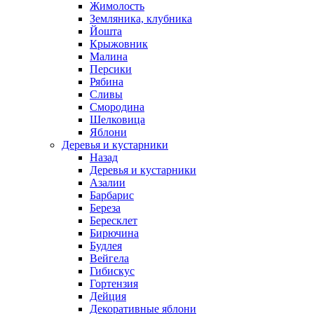
Жимолость
Земляника, клубника
Йошта
Крыжовник
Малина
Персики
Рябина
Сливы
Смородина
Шелковица
Яблони
Деревья и кустарники
Назад
Деревья и кустарники
Азалии
Барбарис
Береза
Бересклет
Бирючина
Будлея
Вейгела
Гибискус
Гортензия
Дейция
Декоративные яблони