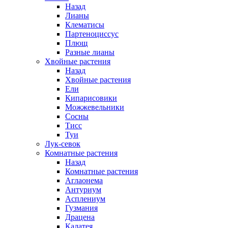
Назад
Лианы
Клематисы
Партеноциссус
Плющ
Разные лианы
Хвойные растения
Назад
Хвойные растения
Ели
Кипарисовики
Можжевельники
Сосны
Тисс
Туи
Лук-севок
Комнатные растения
Назад
Комнатные растения
Аглаонема
Антуриум
Асплениум
Гузмания
Драцена
Калатея