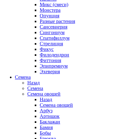
Микс (смеси)
Монстера
Опунция
Разные растения
Сансевиерия
Сингониум
Спатифиллум
Стрелиция
Фикус
Филодендрон
Фиттония
Эпипремнум
Эхеверия
Семена
Назад
Семена
Семена овощей
Назад
Семена овощей
Арбуз
Артишок
Баклажан
Бамия
Бобы
Брюква