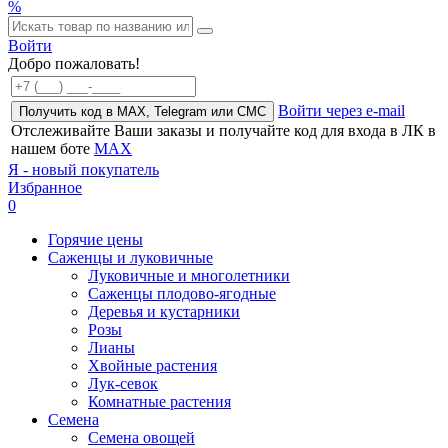
%
Войти
Добро пожаловать!
Войти через e-mail
Получить код в MAX, Telegram или СМС
Отслеживайте Ваши заказы и получайте код для входа в ЛК в
нашем боте
MAX
Я - новый покупатель
Избранное
0
Горячие цены
Саженцы и луковичные
Луковичные и многолетники
Саженцы плодово-ягодные
Деревья и кустарники
Розы
Лианы
Хвойные растения
Лук-севок
Комнатные растения
Семена
Семена овощей