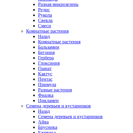
Разная микрозелень
Редис
Рукола
Свекла
Смеси
Комнатные растения
Назад
Комнатные растения
Бальзамин
Бегония
Гербера
Глоксиния
Гранат
Кактус
Пентас
Примула
Разные растения
Фиалка
Цикламен
Семена деревьев и кустарников
Назад
Семена деревьев и кустарников
Айва
Брусника
Ежевика