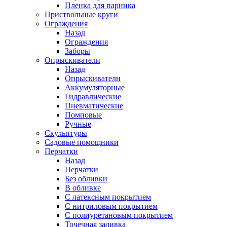
Пленка для парника
Приствольные круги
Ограждения
Назад
Ограждения
Заборы
Опрыскиватели
Назад
Опрыскиватели
Аккумуляторные
Гидравлические
Пневматические
Помповые
Ручные
Скульптуры
Садовые помощники
Перчатки
Назад
Перчатки
Без обливки
В обливке
С латексным покрытием
С нитриловым покрытием
С полиуретановым покрытием
Точечная заливка