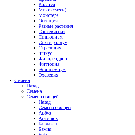
Калатея
Микс (смеси)
Монстера
Опунция
Разные растения
Сансевиерия
Сингониум
Спатифиллум
Стрелиция
Фикус
Филодендрон
Фиттония
Эпипремнум
Эхеверия
Семена
Назад
Семена
Семена овощей
Назад
Семена овощей
Арбуз
Артишок
Баклажан
Бамия
Бобы