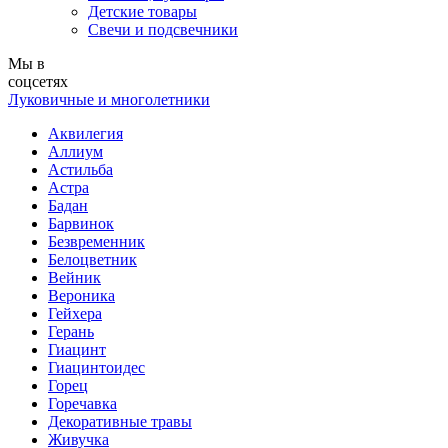
Детские товары
Свечи и подсвечники
Мы в
соцсетях
Луковичные и многолетники
Аквилегия
Аллиум
Астильба
Астра
Бадан
Барвинок
Безвременник
Белоцветник
Вейник
Вероника
Гейхера
Герань
Гиацинт
Гиацинтоидес
Горец
Горечавка
Декоративные травы
Живучка