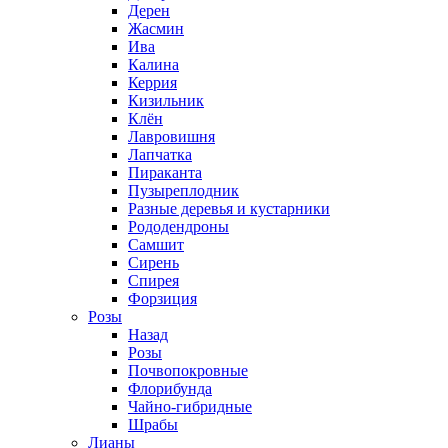
Дерен
Жасмин
Ива
Калина
Керрия
Кизильник
Клён
Лавровишня
Лапчатка
Пираканта
Пузыреплодник
Разные деревья и кустарники
Рододендроны
Самшит
Сирень
Спирея
Форзиция
Розы
Назад
Розы
Почвопокровные
Флорибунда
Чайно-гибридные
Шрабы
Лианы