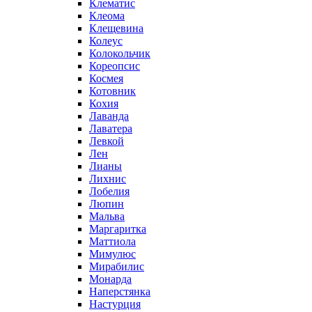
Клематис
Клеома
Клещевина
Колеус
Колокольчик
Кореопсис
Космея
Котовник
Кохия
Лаванда
Лаватера
Левкой
Лен
Лианы
Лихнис
Лобелия
Люпин
Мальва
Маргаритка
Маттиола
Мимулюс
Мирабилис
Монарда
Наперстянка
Настурция