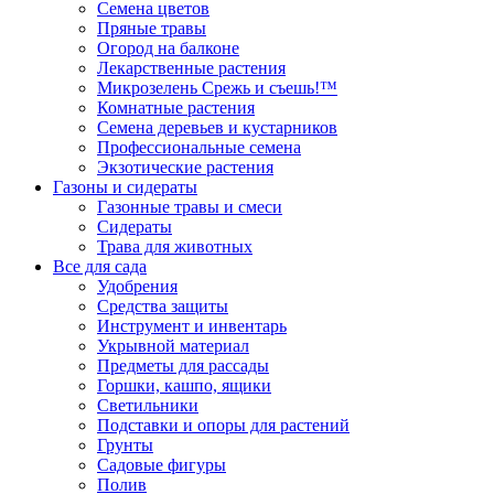
Семена цветов
Пряные травы
Огород на балконе
Лекарственные растения
Микрозелень Срежь и съешь!™
Комнатные растения
Семена деревьев и кустарников
Профессиональные семена
Экзотические растения
Газоны и сидераты
Газонные травы и смеси
Сидераты
Трава для животных
Все для сада
Удобрения
Средства защиты
Инструмент и инвентарь
Укрывной материал
Предметы для рассады
Горшки, кашпо, ящики
Светильники
Подставки и опоры для растений
Грунты
Садовые фигуры
Полив