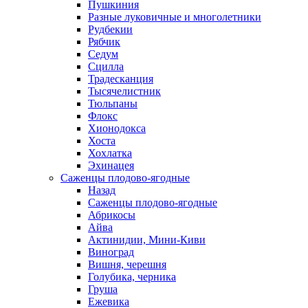
Пушкиния
Разные луковичные и многолетники
Рудбекии
Рябчик
Седум
Сцилла
Традесканция
Тысячелистник
Тюльпаны
Флокс
Хионодокса
Хоста
Хохлатка
Эхинацея
Саженцы плодово-ягодные
Назад
Саженцы плодово-ягодные
Абрикосы
Айва
Актинидии, Мини-Киви
Виноград
Вишня, черешня
Голубика, черника
Груша
Ежевика