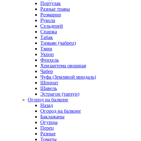
Портулак
Разные травы
Розмарин
Рукола
Сельдерей
Спаржа
Табак
Тимьян (чабрец)
Тмин
Укроп
Фенхель
Хризантема овощная
Чабер
Чуфа (Земляной миндаль)
Шпинат
Щавель
Эстрагон (тархун)
Огород на балконе
Назад
Огород на балконе
Баклажаны
Огурцы
Перец
Разные
Томаты