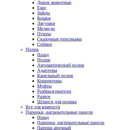
Дикие животные
Ежи
Зайцы
Кошки
Лягушки
Медведи
Птицы
Сказочные персонажи
Собаки
Полив
Назад
Полив
Автоматический полив
Адаптеры
Капельный полив
Коннекторы
Муфты
Разбрызгиватели
Разное
Шланги для полива
Все для компоста
Парники, нагревательные панели
Назад
Парники, нагревательные панели
Парник арочный