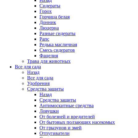
Назад
Сидераты
Горох
Горчица белая
Донник
Люцерна
Разные сидераты
Рапс
Редька масличная
Смесь сидератов
Фацелия
Трава для животных
Все для сада
Назад
Все для сада
Удобрения
Средства защиты
Назад
Средства защиты
Антимоскитные средства
Ловушки
От болезней и вредителей
От бытовых ползающих насекомых
От грызунов и змей
Отпугиватели