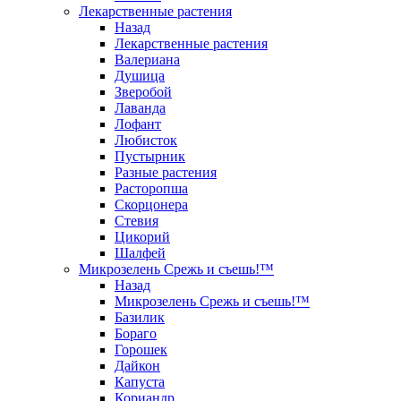
Лекарственные растения
Назад
Лекарственные растения
Валериана
Душица
Зверобой
Лаванда
Лофант
Любисток
Пустырник
Разные растения
Расторопша
Скорцонера
Стевия
Цикорий
Шалфей
Микрозелень Срежь и съешь!™
Назад
Микрозелень Срежь и съешь!™
Базилик
Бораго
Горошек
Дайкон
Капуста
Кориандр