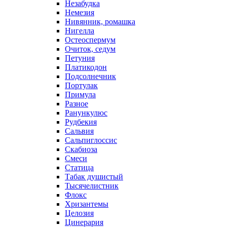
Незабудка
Немезия
Нивянник, ромашка
Нигелла
Остеоспермум
Очиток, седум
Петуния
Платикодон
Подсолнечник
Портулак
Примула
Разное
Ранункулюс
Рудбекия
Сальвия
Сальпиглоссис
Скабиоза
Смеси
Статица
Табак душистый
Тысячелистник
Флокс
Хризантемы
Целозия
Цинерария