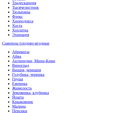
Традесканция
Тысячелистник
Тюльпаны
Флокс
Хионодокса
Хоста
Хохлатка
Эхинацея
Саженцы плодово-ягодные
Абрикосы
Айва
Актинидии, Мини-Киви
Виноград
Вишня, черешня
Голубика, черника
Груша
Ежевика
Жимолость
Земляника, клубника
Йошта
Крыжовник
Малина
Персики