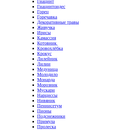
Гиацинт
Гиацинтоидес
Горец
Горечавка
Декоративные травы
Живучка
Ирисы
Камассия
Котовник
Кровохлёбка
Крокус
Лилейник
Лилии
Медуница
Молодило
Монарда
Морозник
Мускари
Нарциссы
Нивяник
Пеннисетум
Пионы
Подснежники
Примула
Пролеска