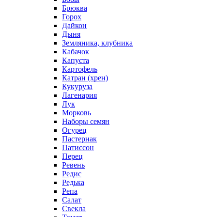
Брюква
Горох
Дайкон
Дыня
Земляника, клубника
Кабачок
Капуста
Картофель
Катран (хрен)
Кукуруза
Лагенария
Лук
Морковь
Наборы семян
Огурец
Пастернак
Патиссон
Перец
Ревень
Редис
Редька
Репа
Салат
Свекла