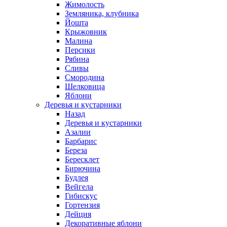
Жимолость
Земляника, клубника
Йошта
Крыжовник
Малина
Персики
Рябина
Сливы
Смородина
Шелковица
Яблони
Деревья и кустарники
Назад
Деревья и кустарники
Азалии
Барбарис
Береза
Бересклет
Бирючина
Будлея
Вейгела
Гибискус
Гортензия
Дейция
Декоративные яблони