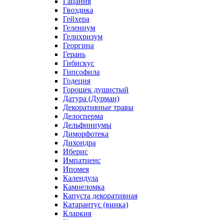
Гацания
Гвоздика
Гейхера
Гелениум
Гелихризум
Георгина
Герань
Гибискус
Гипсофила
Годеция
Горошек душистый
Датура (Дурман)
Декоративные травы
Делосперма
Дельфиниумы
Диморфотека
Дихондра
Иберис
Импатиенс
Ипомея
Календула
Камнеломка
Капуста декоративная
Катарантус (винка)
Кларкия