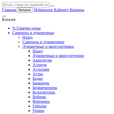
Главная
Избранное
Кабинет
Корзина
Каталог
Каталог
%
Горячие цены
Саженцы и луковичные
Назад
Саженцы и луковичные
Луковичные и многолетники
Назад
Луковичные и многолетники
Аквилегия
Аллиум
Астильба
Астра
Бадан
Барвинок
Безвременник
Белоцветник
Вейник
Вероника
Гейхера
Герань