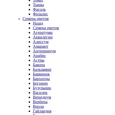
Томат
Тыква
Фасоль
Физалис
Семена цветов
Назад
Семена цветов
Агератумы
Аквилегии
Алиссум
Амарант
Антирринум
Арабис
Астры
Бакопа
Бальзамин
Барвинок
Бархатцы
Бегонии
Бузульник
Василек
Венидиум
Вербена
Виола
Гайлардия