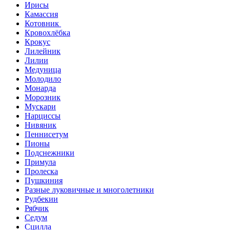
Ирисы
Камассия
Котовник
Кровохлёбка
Крокус
Лилейник
Лилии
Медуница
Молодило
Монарда
Морозник
Мускари
Нарциссы
Нивяник
Пеннисетум
Пионы
Подснежники
Примула
Пролеска
Пушкиния
Разные луковичные и многолетники
Рудбекии
Рябчик
Седум
Сцилла