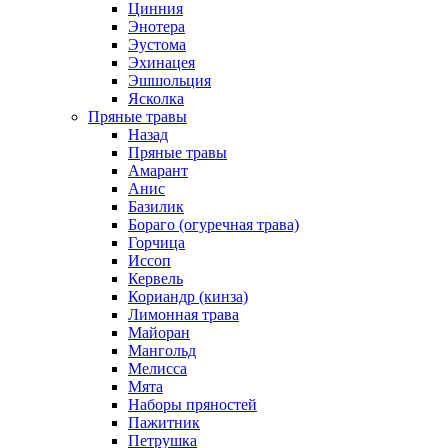
Цинния
Энотера
Эустома
Эхинацея
Эшшольция
Ясколка
Пряные травы
Назад
Пряные травы
Амарант
Анис
Базилик
Бораго (огуречная трава)
Горчица
Иссоп
Кервель
Кориандр (кинза)
Лимонная трава
Майоран
Мангольд
Мелисса
Мята
Наборы пряностей
Пажитник
Петрушка