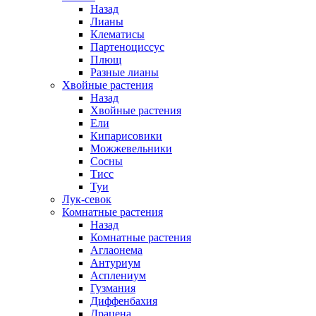
Назад
Лианы
Клематисы
Партеноциссус
Плющ
Разные лианы
Хвойные растения
Назад
Хвойные растения
Ели
Кипарисовики
Можжевельники
Сосны
Тисс
Туи
Лук-севок
Комнатные растения
Назад
Комнатные растения
Аглаонема
Антуриум
Асплениум
Гузмания
Диффенбахия
Драцена