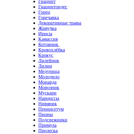
Гиацинт
Гиацинтоидес
Горец
Горечавка
Декоративные травы
Живучка
Ирисы
Камассия
Котовник
Кровохлёбка
Крокус
Лилейник
Лилии
Медуница
Молодило
Монарда
Морозник
Мускари
Нарциссы
Нивяник
Пеннисетум
Пионы
Подснежники
Примула
Пролеска