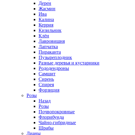
Дерен
Жасмин
Ива
Калина
Керрия
Кизильник
Клён
Лавровишня
Лапчатка
Пираканта
Пузыреплодник
Разные деревья и кустарники
Рододендроны
Самшит
Сирень
Спирея
Форзиция
Розы
Назад
Розы
Почвопокровные
Флорибунда
Чайно-гибридные
Шрабы
Лианы