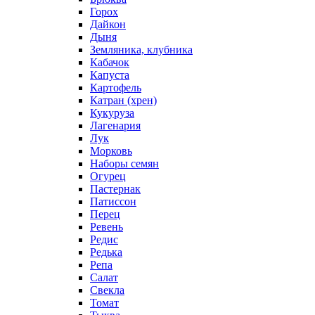
Горох
Дайкон
Дыня
Земляника, клубника
Кабачок
Капуста
Картофель
Катран (хрен)
Кукуруза
Лагенария
Лук
Морковь
Наборы семян
Огурец
Пастернак
Патиссон
Перец
Ревень
Редис
Редька
Репа
Салат
Свекла
Томат