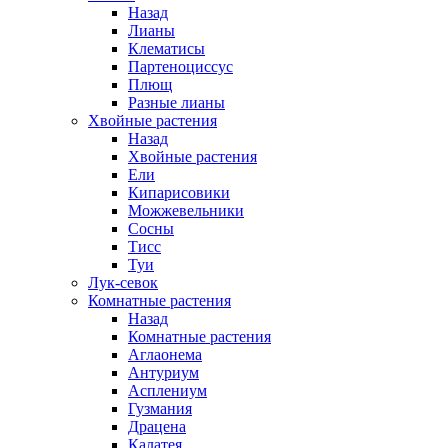
Назад
Лианы
Клематисы
Партеноциссус
Плющ
Разные лианы
Хвойные растения
Назад
Хвойные растения
Ели
Кипарисовики
Можжевельники
Сосны
Тисс
Туи
Лук-севок
Комнатные растения
Назад
Комнатные растения
Аглаонема
Антуриум
Асплениум
Гузмания
Драцена
Калатея