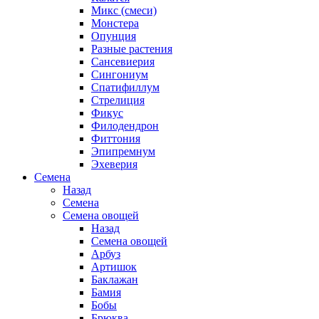
Микс (смеси)
Монстера
Опунция
Разные растения
Сансевиерия
Сингониум
Спатифиллум
Стрелиция
Фикус
Филодендрон
Фиттония
Эпипремнум
Эхеверия
Семена
Назад
Семена
Семена овощей
Назад
Семена овощей
Арбуз
Артишок
Баклажан
Бамия
Бобы
Брюква