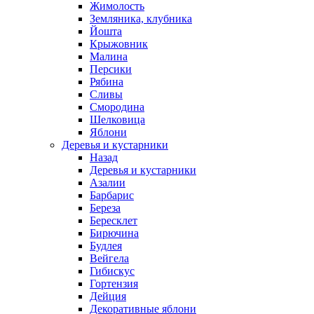
Жимолость
Земляника, клубника
Йошта
Крыжовник
Малина
Персики
Рябина
Сливы
Смородина
Шелковица
Яблони
Деревья и кустарники
Назад
Деревья и кустарники
Азалии
Барбарис
Береза
Бересклет
Бирючина
Будлея
Вейгела
Гибискус
Гортензия
Дейция
Декоративные яблони