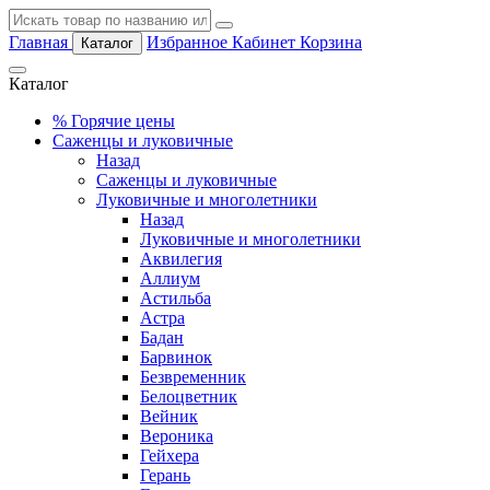
Главная
Избранное
Кабинет
Корзина
Каталог
Каталог
%
Горячие цены
Саженцы и луковичные
Назад
Саженцы и луковичные
Луковичные и многолетники
Назад
Луковичные и многолетники
Аквилегия
Аллиум
Астильба
Астра
Бадан
Барвинок
Безвременник
Белоцветник
Вейник
Вероника
Гейхера
Герань