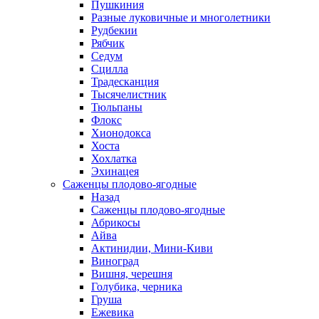
Пушкиния
Разные луковичные и многолетники
Рудбекии
Рябчик
Седум
Сцилла
Традесканция
Тысячелистник
Тюльпаны
Флокс
Хионодокса
Хоста
Хохлатка
Эхинацея
Саженцы плодово-ягодные
Назад
Саженцы плодово-ягодные
Абрикосы
Айва
Актинидии, Мини-Киви
Виноград
Вишня, черешня
Голубика, черника
Груша
Ежевика