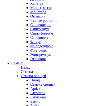
Калатея
Микс (смеси)
Монстера
Опунция
Разные растения
Сансевиерия
Сингониум
Спатифиллум
Стрелиция
Фикус
Филодендрон
Фиттония
Эпипремнум
Эхеверия
Семена
Назад
Семена
Семена овощей
Назад
Семена овощей
Арбуз
Артишок
Баклажан
Бамия
Бобы