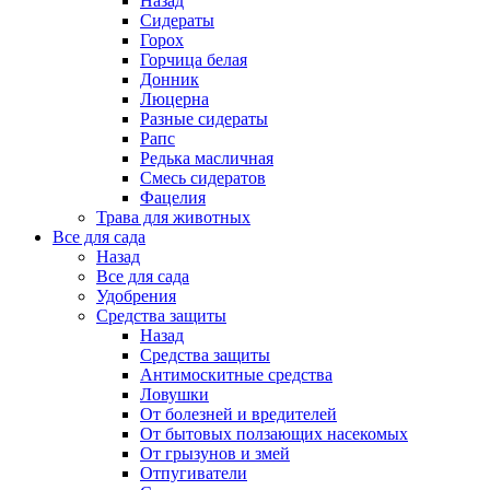
Назад
Сидераты
Горох
Горчица белая
Донник
Люцерна
Разные сидераты
Рапс
Редька масличная
Смесь сидератов
Фацелия
Трава для животных
Все для сада
Назад
Все для сада
Удобрения
Средства защиты
Назад
Средства защиты
Антимоскитные средства
Ловушки
От болезней и вредителей
От бытовых ползающих насекомых
От грызунов и змей
Отпугиватели