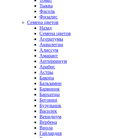
Томат
Тыква
Фасоль
Физалис
Семена цветов
Назад
Семена цветов
Агератумы
Аквилегии
Алиссум
Амарант
Антирринум
Арабис
Астры
Бакопа
Бальзамин
Барвинок
Бархатцы
Бегонии
Бузульник
Василек
Венидиум
Вербена
Виола
Гайлардия