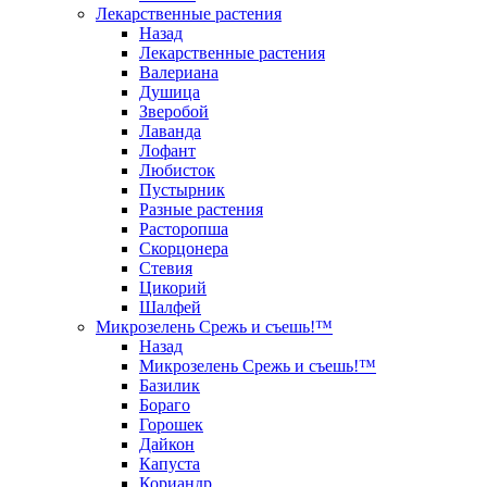
Лекарственные растения
Назад
Лекарственные растения
Валериана
Душица
Зверобой
Лаванда
Лофант
Любисток
Пустырник
Разные растения
Расторопша
Скорцонера
Стевия
Цикорий
Шалфей
Микрозелень Срежь и съешь!™
Назад
Микрозелень Срежь и съешь!™
Базилик
Бораго
Горошек
Дайкон
Капуста
Кориандр