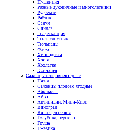
Пушкиния
Разные луковичные и многолетники
Рудбекии
Рябчик
Седум
Сцилла
Традесканция
Тысячелистник
Тюльпаны
Флокс
Хионодокса
Хоста
Хохлатка
Эхинацея
Саженцы плодово-ягодные
Назад
Саженцы плодово-ягодные
Абрикосы
Айва
Актинидии, Мини-Киви
Виноград
Вишня, черешня
Голубика, черника
Груша
Ежевика