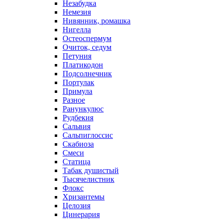
Незабудка
Немезия
Нивянник, ромашка
Нигелла
Остеоспермум
Очиток, седум
Петуния
Платикодон
Подсолнечник
Портулак
Примула
Разное
Ранункулюс
Рудбекия
Сальвия
Сальпиглоссис
Скабиоза
Смеси
Статица
Табак душистый
Тысячелистник
Флокс
Хризантемы
Целозия
Цинерария