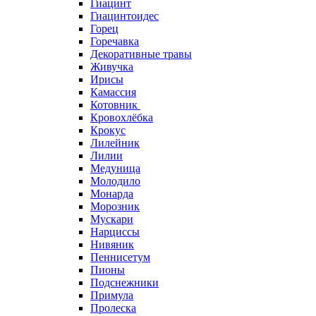
Гиацинт
Гиацинтоидес
Горец
Горечавка
Декоративные травы
Живучка
Ирисы
Камассия
Котовник
Кровохлёбка
Крокус
Лилейник
Лилии
Медуница
Молодило
Монарда
Морозник
Мускари
Нарциссы
Нивяник
Пеннисетум
Пионы
Подснежники
Примула
Пролеска