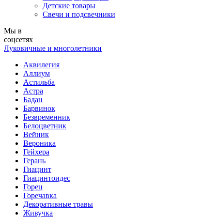
Детские товары
Свечи и подсвечники
Мы в
соцсетях
Луковичные и многолетники
Аквилегия
Аллиум
Астильба
Астра
Бадан
Барвинок
Безвременник
Белоцветник
Вейник
Вероника
Гейхера
Герань
Гиацинт
Гиацинтоидес
Горец
Горечавка
Декоративные травы
Живучка