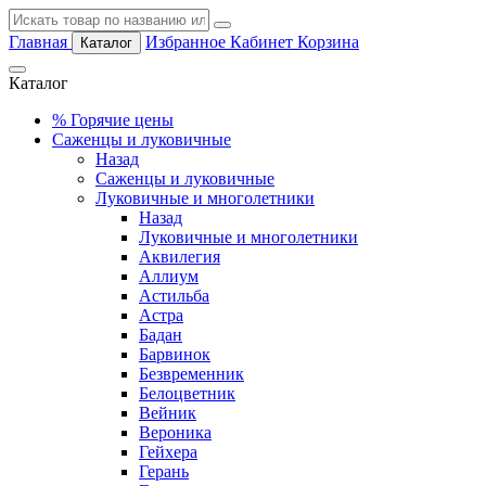
Главная
Избранное
Кабинет
Корзина
Каталог
Каталог
%
Горячие цены
Саженцы и луковичные
Назад
Саженцы и луковичные
Луковичные и многолетники
Назад
Луковичные и многолетники
Аквилегия
Аллиум
Астильба
Астра
Бадан
Барвинок
Безвременник
Белоцветник
Вейник
Вероника
Гейхера
Герань