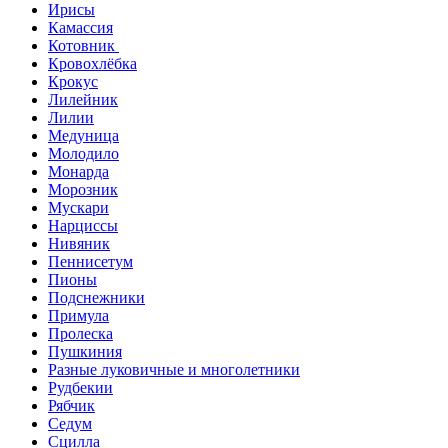
Ирисы
Камассия
Котовник
Кровохлёбка
Крокус
Лилейник
Лилии
Медуница
Молодило
Монарда
Морозник
Мускари
Нарциссы
Нивяник
Пеннисетум
Пионы
Подснежники
Примула
Пролеска
Пушкиния
Разные луковичные и многолетники
Рудбекии
Рябчик
Седум
Сцилла