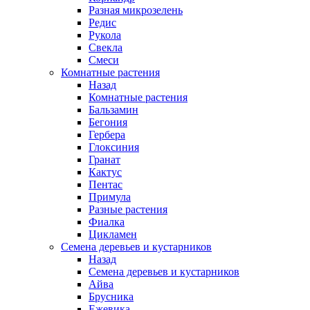
Разная микрозелень
Редис
Рукола
Свекла
Смеси
Комнатные растения
Назад
Комнатные растения
Бальзамин
Бегония
Гербера
Глоксиния
Гранат
Кактус
Пентас
Примула
Разные растения
Фиалка
Цикламен
Семена деревьев и кустарников
Назад
Семена деревьев и кустарников
Айва
Брусника
Ежевика