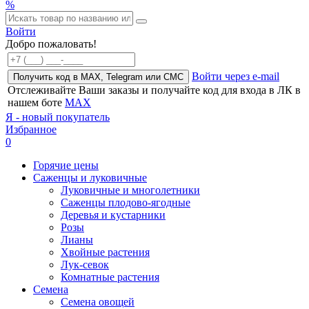
%
Войти
Добро пожаловать!
Войти через e-mail
Получить код в MAX, Telegram или СМС
Отслеживайте Ваши заказы и получайте код для входа в ЛК в
нашем боте
MAX
Я - новый покупатель
Избранное
0
Горячие цены
Саженцы и луковичные
Луковичные и многолетники
Саженцы плодово-ягодные
Деревья и кустарники
Розы
Лианы
Хвойные растения
Лук-севок
Комнатные растения
Семена
Семена овощей