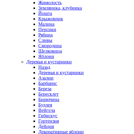
Жимолость
Земляника, клубника
Йошта
Крыжовник
Малина
Персики
Рябина
Сливы
Смородина
Шелковица
Яблони
Деревья и кустарники
Назад
Деревья и кустарники
Азалии
Барбарис
Береза
Бересклет
Бирючина
Будлея
Вейгела
Гибискус
Гортензия
Дейция
Декоративные яблони