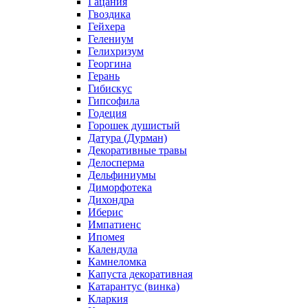
Гацания
Гвоздика
Гейхера
Гелениум
Гелихризум
Георгина
Герань
Гибискус
Гипсофила
Годеция
Горошек душистый
Датура (Дурман)
Декоративные травы
Делосперма
Дельфиниумы
Диморфотека
Дихондра
Иберис
Импатиенс
Ипомея
Календула
Камнеломка
Капуста декоративная
Катарантус (винка)
Кларкия