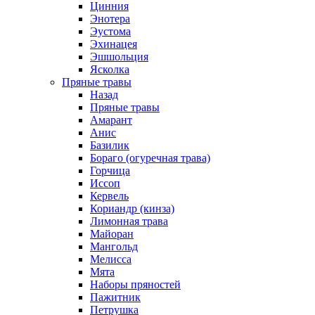
Цинния
Энотера
Эустома
Эхинацея
Эшшольция
Ясколка
Пряные травы
Назад
Пряные травы
Амарант
Анис
Базилик
Бораго (огуречная трава)
Горчица
Иссоп
Кервель
Кориандр (кинза)
Лимонная трава
Майоран
Мангольд
Мелисса
Мята
Наборы пряностей
Пажитник
Петрушка