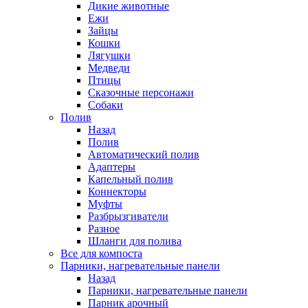
Дикие животные
Ежи
Зайцы
Кошки
Лягушки
Медведи
Птицы
Сказочные персонажи
Собаки
Полив
Назад
Полив
Автоматический полив
Адаптеры
Капельный полив
Коннекторы
Муфты
Разбрызгиватели
Разное
Шланги для полива
Все для компоста
Парники, нагревательные панели
Назад
Парники, нагревательные панели
Парник арочный