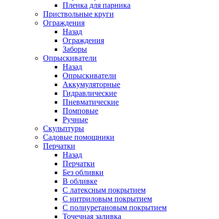
Пленка для парника
Приствольные круги
Ограждения
Назад
Ограждения
Заборы
Опрыскиватели
Назад
Опрыскиватели
Аккумуляторные
Гидравлические
Пневматические
Помповые
Ручные
Скульптуры
Садовые помощники
Перчатки
Назад
Перчатки
Без обливки
В обливке
С латексным покрытием
С нитриловым покрытием
С полиуретановым покрытием
Точечная заливка