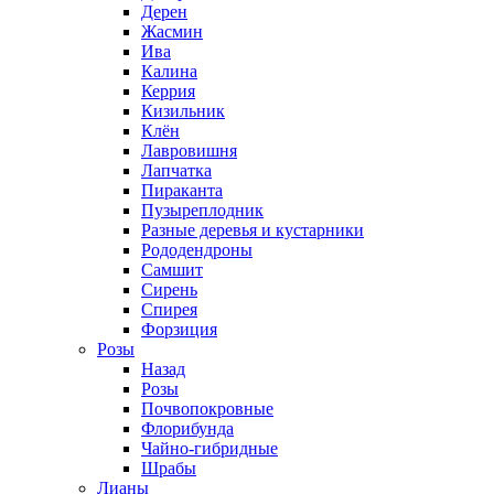
Дерен
Жасмин
Ива
Калина
Керрия
Кизильник
Клён
Лавровишня
Лапчатка
Пираканта
Пузыреплодник
Разные деревья и кустарники
Рододендроны
Самшит
Сирень
Спирея
Форзиция
Розы
Назад
Розы
Почвопокровные
Флорибунда
Чайно-гибридные
Шрабы
Лианы