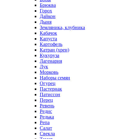
Брюква
Горох
Дайкон
Дыня
Земляника, клубника
Кабачок
Капуста
Картофель
Катран (хрен)
Кукуруза
Лагенария
Лук
Морковь
Наборы семян
Огурец
Пастернак
Патиссон
Перец
Ревень
Редис
Редька
Репа
Салат
Свекла