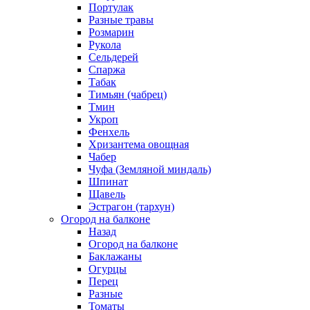
Портулак
Разные травы
Розмарин
Рукола
Сельдерей
Спаржа
Табак
Тимьян (чабрец)
Тмин
Укроп
Фенхель
Хризантема овощная
Чабер
Чуфа (Земляной миндаль)
Шпинат
Щавель
Эстрагон (тархун)
Огород на балконе
Назад
Огород на балконе
Баклажаны
Огурцы
Перец
Разные
Томаты