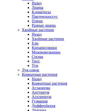
Назад
Лианы
Клематисы
Партеноциссус
Плющ
Разные лианы
Хвойные растения
Назад
Хвойные растения
Ели
Кипарисовики
Можжевельники
Сосны
Тисс
Туи
Лук-севок
Комнатные растения
Назад
Комнатные растения
Аглаонема
Антуриум
Асплениум
Гузмания
Диффенбахия
Драцена