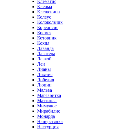
Клематис
Клеома
Клещевина
Колеус
Колокольчик
Кореопсис
Космея
Котовник
Кохия
Лаванда
Лаватера
Левкой
Лен
Лианы
Лихнис
Лобелия
Люпин
Мальва
Маргаритка
Маттиола
Мимулюс
Мирабилис
Монарда
Наперстянка
Настурция