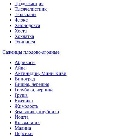
Традесканция
Тысячелистник
Тюльпаны
Флокс
Хионодокса
Хоста
Хохлатка
Эхинацея
Саженцы плодово-ягодные
Абрикосы
Айва
Актинидии, Мини-Киви
Виноград
Вишня, черешня
Голубика, черника
Груша
Ежевика
Жимолость
Земляника, клубника
Йошта
Крыжовник
Малина
Персики