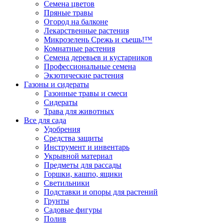
Семена цветов
Пряные травы
Огород на балконе
Лекарственные растения
Микрозелень Срежь и съешь!™
Комнатные растения
Семена деревьев и кустарников
Профессиональные семена
Экзотические растения
Газоны и сидераты
Газонные травы и смеси
Сидераты
Трава для животных
Все для сада
Удобрения
Средства защиты
Инструмент и инвентарь
Укрывной материал
Предметы для рассады
Горшки, кашпо, ящики
Светильники
Подставки и опоры для растений
Грунты
Садовые фигуры
Полив