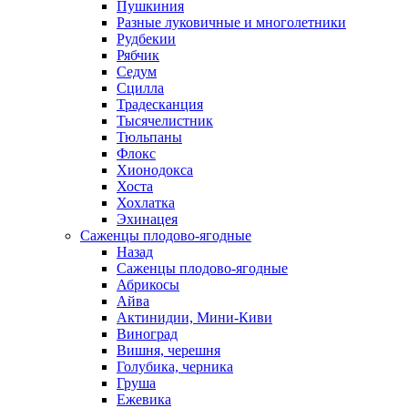
Пушкиния
Разные луковичные и многолетники
Рудбекии
Рябчик
Седум
Сцилла
Традесканция
Тысячелистник
Тюльпаны
Флокс
Хионодокса
Хоста
Хохлатка
Эхинацея
Саженцы плодово-ягодные
Назад
Саженцы плодово-ягодные
Абрикосы
Айва
Актинидии, Мини-Киви
Виноград
Вишня, черешня
Голубика, черника
Груша
Ежевика