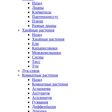
Назад
Лианы
Клематисы
Партеноциссус
Плющ
Разные лианы
Хвойные растения
Назад
Хвойные растения
Ели
Кипарисовики
Можжевельники
Сосны
Тисс
Туи
Лук-севок
Комнатные растения
Назад
Комнатные растения
Аглаонема
Антуриум
Асплениум
Гузмания
Диффенбахия
Драцена