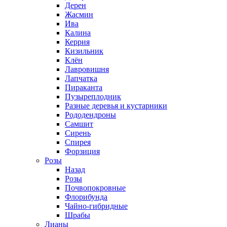
Дерен
Жасмин
Ива
Калина
Керрия
Кизильник
Клён
Лавровишня
Лапчатка
Пираканта
Пузыреплодник
Разные деревья и кустарники
Рододендроны
Самшит
Сирень
Спирея
Форзиция
Розы
Назад
Розы
Почвопокровные
Флорибунда
Чайно-гибридные
Шрабы
Лианы