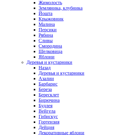
Жимолость
Земляника, клубника
Йошта
Крыжовник
Малина
Персики
Рябина
Сливы
Смородина
Шелковица
Яблони
Деревья и кустарники
Назад
Деревья и кустарники
Азалии
Барбарис
Береза
Бересклет
Бирючина
Будлея
Вейгела
Гибискус
Гортензия
Дейция
Декоративные яблони