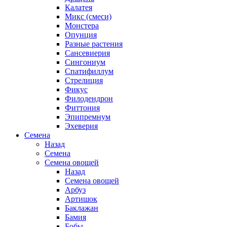
Калатея
Микс (смеси)
Монстера
Опунция
Разные растения
Сансевиерия
Сингониум
Спатифиллум
Стрелиция
Фикус
Филодендрон
Фиттония
Эпипремнум
Эхеверия
Семена
Назад
Семена
Семена овощей
Назад
Семена овощей
Арбуз
Артишок
Баклажан
Бамия
Бобы