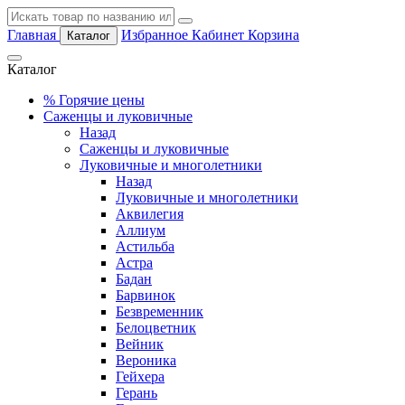
Главная
Избранное
Кабинет
Корзина
Каталог
Каталог
%
Горячие цены
Саженцы и луковичные
Назад
Саженцы и луковичные
Луковичные и многолетники
Назад
Луковичные и многолетники
Аквилегия
Аллиум
Астильба
Астра
Бадан
Барвинок
Безвременник
Белоцветник
Вейник
Вероника
Гейхера
Герань