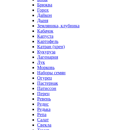
Брюква
Горох
Дайкон
Дыня
Земляника, клубника
Кабачок
Капуста
Картофель
Катран (хрен)
Кукуруза
Лагенария
Лук
Морковь
Наборы семян
Огурец
Пастернак
Патиссон
Перец
Ревень
Редис
Редька
Репа
Салат
Свекла