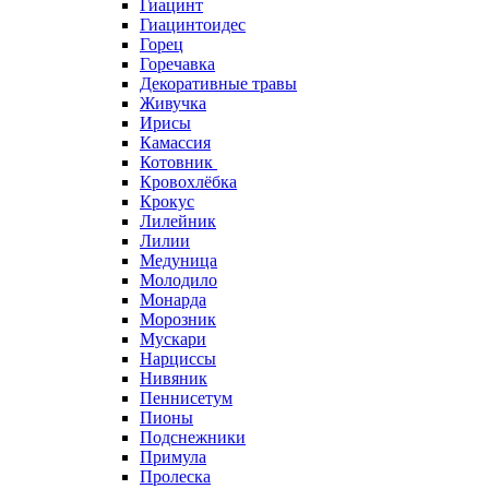
Гиацинт
Гиацинтоидес
Горец
Горечавка
Декоративные травы
Живучка
Ирисы
Камассия
Котовник
Кровохлёбка
Крокус
Лилейник
Лилии
Медуница
Молодило
Монарда
Морозник
Мускари
Нарциссы
Нивяник
Пеннисетум
Пионы
Подснежники
Примула
Пролеска