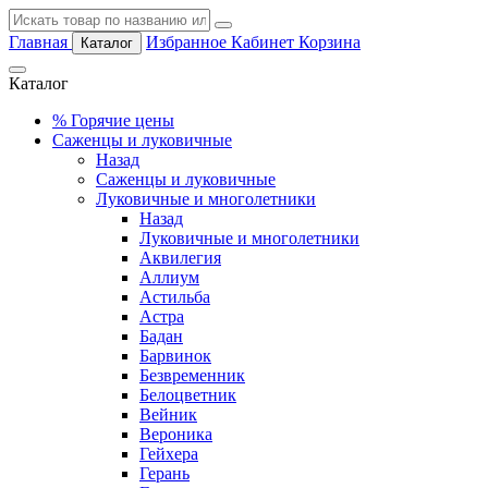
Главная
Избранное
Кабинет
Корзина
Каталог
Каталог
%
Горячие цены
Саженцы и луковичные
Назад
Саженцы и луковичные
Луковичные и многолетники
Назад
Луковичные и многолетники
Аквилегия
Аллиум
Астильба
Астра
Бадан
Барвинок
Безвременник
Белоцветник
Вейник
Вероника
Гейхера
Герань