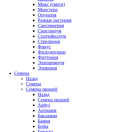
Микс (смеси)
Монстера
Опунция
Разные растения
Сансевиерия
Сингониум
Спатифиллум
Стрелиция
Фикус
Филодендрон
Фиттония
Эпипремнум
Эхеверия
Семена
Назад
Семена
Семена овощей
Назад
Семена овощей
Арбуз
Артишок
Баклажан
Бамия
Бобы
Брюква