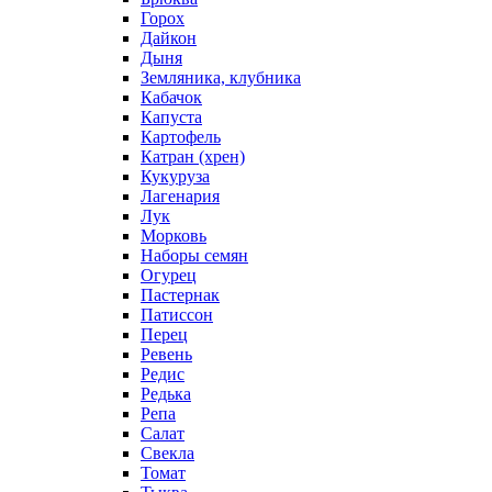
Горох
Дайкон
Дыня
Земляника, клубника
Кабачок
Капуста
Картофель
Катран (хрен)
Кукуруза
Лагенария
Лук
Морковь
Наборы семян
Огурец
Пастернак
Патиссон
Перец
Ревень
Редис
Редька
Репа
Салат
Свекла
Томат