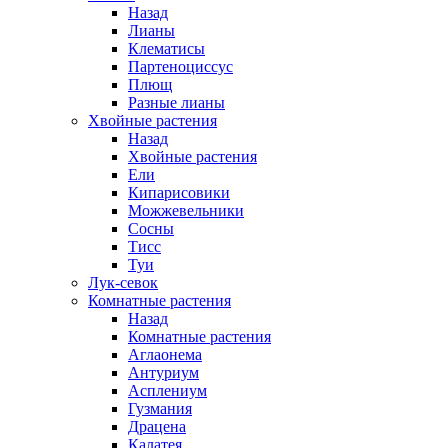
Назад
Лианы
Клематисы
Партеноциссус
Плющ
Разные лианы
Хвойные растения
Назад
Хвойные растения
Ели
Кипарисовики
Можжевельники
Сосны
Тисс
Туи
Лук-севок
Комнатные растения
Назад
Комнатные растения
Аглаонема
Антуриум
Асплениум
Гузмания
Драцена
Калатея