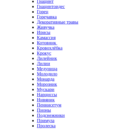
Гиацинт
Гиацинтоидес
Горец
Горечавка
Декоративные травы
Живучка
Ирисы
Камассия
Котовник
Кровохлёбка
Крокус
Лилейник
Лилии
Медуница
Молодило
Монарда
Морозник
Мускари
Нарциссы
Нивяник
Пеннисетум
Пионы
Подснежники
Примула
Пролеска