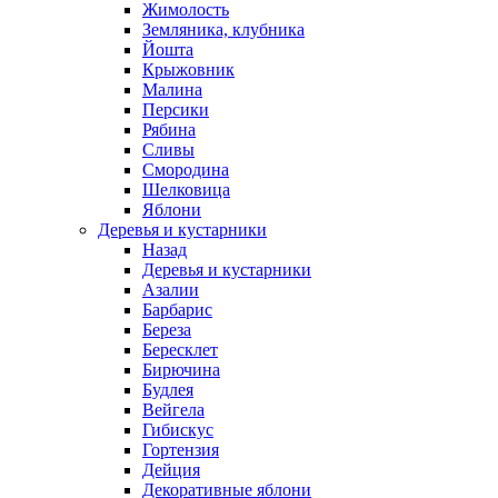
Жимолость
Земляника, клубника
Йошта
Крыжовник
Малина
Персики
Рябина
Сливы
Смородина
Шелковица
Яблони
Деревья и кустарники
Назад
Деревья и кустарники
Азалии
Барбарис
Береза
Бересклет
Бирючина
Будлея
Вейгела
Гибискус
Гортензия
Дейция
Декоративные яблони