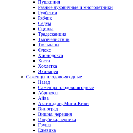
Пушкиния
Разные луковичные и многолетники
Рудбекии
Рябчик
Седум
Сцилла
Традесканция
Тысячелистник
Тюльпаны
Флокс
Хионодокса
Хоста
Хохлатка
Эхинацея
Саженцы плодово-ягодные
Назад
Саженцы плодово-ягодные
Абрикосы
Айва
Актинидии, Мини-Киви
Виноград
Вишня, черешня
Голубика, черника
Груша
Ежевика