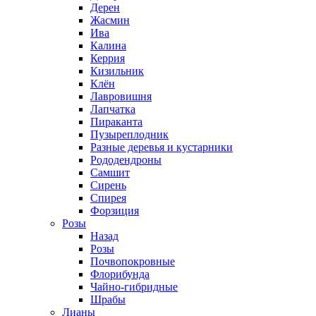
Дерен
Жасмин
Ива
Калина
Керрия
Кизильник
Клён
Лавровишня
Лапчатка
Пираканта
Пузыреплодник
Разные деревья и кустарники
Рододендроны
Самшит
Сирень
Спирея
Форзиция
Розы
Назад
Розы
Почвопокровные
Флорибунда
Чайно-гибридные
Шрабы
Лианы