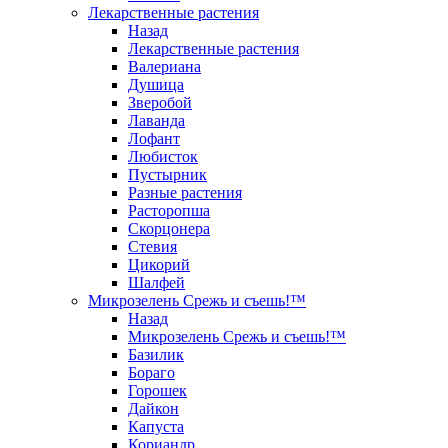
Лекарственные растения
Назад
Лекарственные растения
Валериана
Душица
Зверобой
Лаванда
Лофант
Любисток
Пустырник
Разные растения
Расторопша
Скорцонера
Стевия
Цикорий
Шалфей
Микрозелень Срежь и съешь!™
Назад
Микрозелень Срежь и съешь!™
Базилик
Бораго
Горошек
Дайкон
Капуста
Кориандр