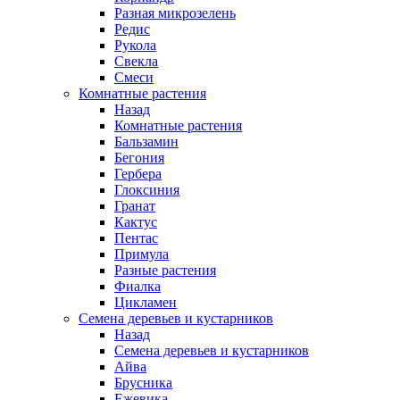
Разная микрозелень
Редис
Рукола
Свекла
Смеси
Комнатные растения
Назад
Комнатные растения
Бальзамин
Бегония
Гербера
Глоксиния
Гранат
Кактус
Пентас
Примула
Разные растения
Фиалка
Цикламен
Семена деревьев и кустарников
Назад
Семена деревьев и кустарников
Айва
Брусника
Ежевика