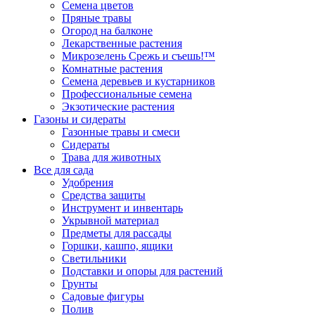
Семена цветов
Пряные травы
Огород на балконе
Лекарственные растения
Микрозелень Срежь и съешь!™
Комнатные растения
Семена деревьев и кустарников
Профессиональные семена
Экзотические растения
Газоны и сидераты
Газонные травы и смеси
Сидераты
Трава для животных
Все для сада
Удобрения
Средства защиты
Инструмент и инвентарь
Укрывной материал
Предметы для рассады
Горшки, кашпо, ящики
Светильники
Подставки и опоры для растений
Грунты
Садовые фигуры
Полив