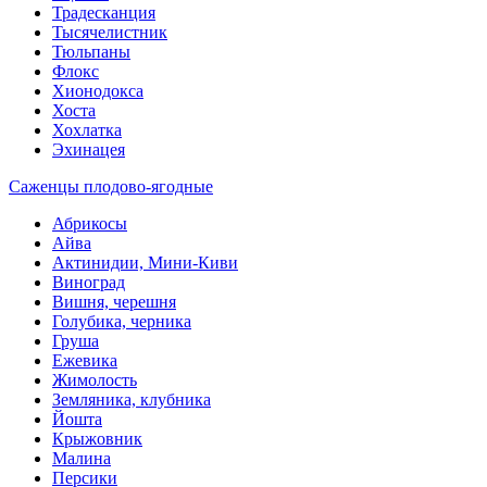
Традесканция
Тысячелистник
Тюльпаны
Флокс
Хионодокса
Хоста
Хохлатка
Эхинацея
Саженцы плодово-ягодные
Абрикосы
Айва
Актинидии, Мини-Киви
Виноград
Вишня, черешня
Голубика, черника
Груша
Ежевика
Жимолость
Земляника, клубника
Йошта
Крыжовник
Малина
Персики