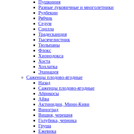
Пушкиния
Разные луковичные и многолетники
Рудбекии
Рябчик
Седум
Сцилла
Традесканция
Тысячелистник
Тюльпаны
Флокс
Хионодокса
Хоста
Хохлатка
Эхинацея
Саженцы плодово-ягодные
Назад
Саженцы плодово-ягодные
Абрикосы
Айва
Актинидии, Мини-Киви
Виноград
Вишня, черешня
Голубика, черника
Груша
Ежевика