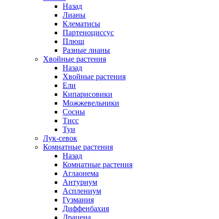
Назад
Лианы
Клематисы
Партеноциссус
Плющ
Разные лианы
Хвойные растения
Назад
Хвойные растения
Ели
Кипарисовики
Можжевельники
Сосны
Тисс
Туи
Лук-севок
Комнатные растения
Назад
Комнатные растения
Аглаонема
Антуриум
Асплениум
Гузмания
Диффенбахия
Драцена