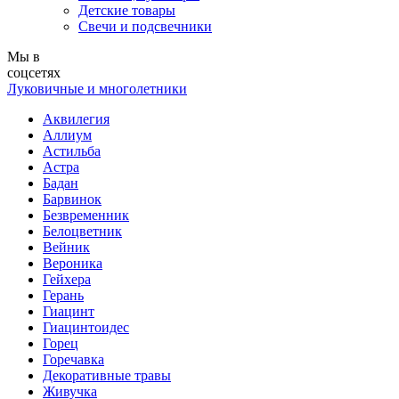
Детские товары
Свечи и подсвечники
Мы в
соцсетях
Луковичные и многолетники
Аквилегия
Аллиум
Астильба
Астра
Бадан
Барвинок
Безвременник
Белоцветник
Вейник
Вероника
Гейхера
Герань
Гиацинт
Гиацинтоидес
Горец
Горечавка
Декоративные травы
Живучка