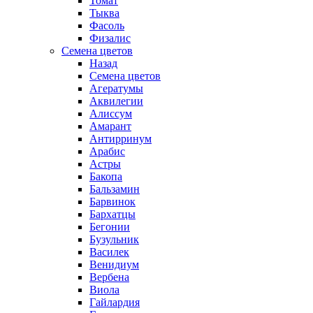
Томат
Тыква
Фасоль
Физалис
Семена цветов
Назад
Семена цветов
Агератумы
Аквилегии
Алиссум
Амарант
Антирринум
Арабис
Астры
Бакопа
Бальзамин
Барвинок
Бархатцы
Бегонии
Бузульник
Василек
Венидиум
Вербена
Виола
Гайлардия