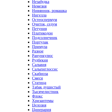
Незабудка
Немезия
Нивянник, ромашка
Нигелла
Остеоспермум
Очиток, седум
Петуния
Платикодон
Подсолнечник
Портулак
Примула
Разное
Ранункулюс
Рудбекия
Сальвия
Сальпиглоссис
Скабиоза
Смеси
Статица
Табак душистый
Тысячелистник
Флокс
Хризантемы
Целозия
Цинерария