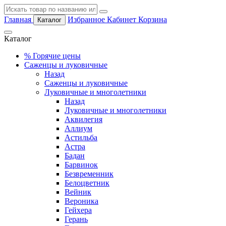
Главная
Избранное
Кабинет
Корзина
Каталог
Каталог
%
Горячие цены
Саженцы и луковичные
Назад
Саженцы и луковичные
Луковичные и многолетники
Назад
Луковичные и многолетники
Аквилегия
Аллиум
Астильба
Астра
Бадан
Барвинок
Безвременник
Белоцветник
Вейник
Вероника
Гейхера
Герань