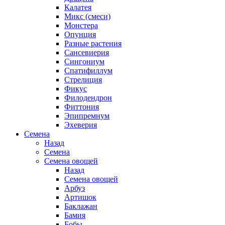
Калатея
Микс (смеси)
Монстера
Опунция
Разные растения
Сансевиерия
Сингониум
Спатифиллум
Стрелиция
Фикус
Филодендрон
Фиттония
Эпипремнум
Эхеверия
Семена
Назад
Семена
Семена овощей
Назад
Семена овощей
Арбуз
Артишок
Баклажан
Бамия
Бобы