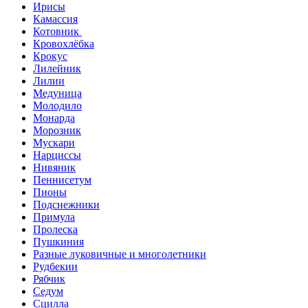
Ирисы
Камассия
Котовник
Кровохлёбка
Крокус
Лилейник
Лилии
Медуница
Молодило
Монарда
Морозник
Мускари
Нарциссы
Нивяник
Пеннисетум
Пионы
Подснежники
Примула
Пролеска
Пушкиния
Разные луковичные и многолетники
Рудбекии
Рябчик
Седум
Сцилла