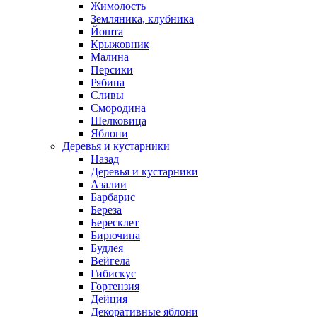
Жимолость
Земляника, клубника
Йошта
Крыжовник
Малина
Персики
Рябина
Сливы
Смородина
Шелковица
Яблони
Деревья и кустарники
Назад
Деревья и кустарники
Азалии
Барбарис
Береза
Бересклет
Бирючина
Будлея
Вейгела
Гибискус
Гортензия
Дейция
Декоративные яблони