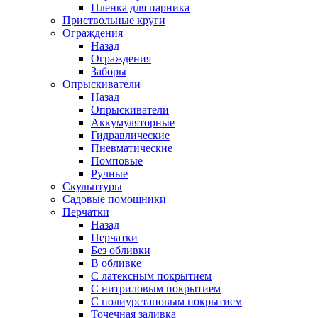
Пленка для парника
Приствольные круги
Ограждения
Назад
Ограждения
Заборы
Опрыскиватели
Назад
Опрыскиватели
Аккумуляторные
Гидравлические
Пневматические
Помповые
Ручные
Скульптуры
Садовые помощники
Перчатки
Назад
Перчатки
Без обливки
В обливке
С латексным покрытием
С нитриловым покрытием
С полиуретановым покрытием
Точечная заливка