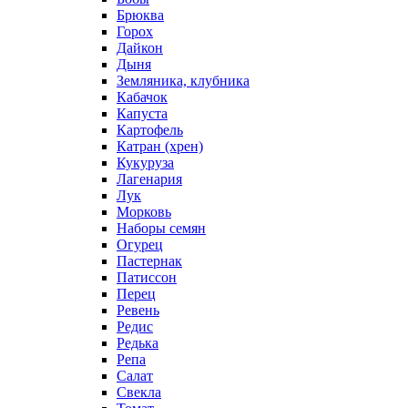
Брюква
Горох
Дайкон
Дыня
Земляника, клубника
Кабачок
Капуста
Картофель
Катран (хрен)
Кукуруза
Лагенария
Лук
Морковь
Наборы семян
Огурец
Пастернак
Патиссон
Перец
Ревень
Редис
Редька
Репа
Салат
Свекла