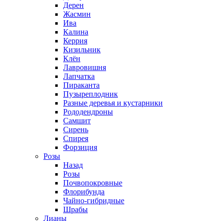
Дерен
Жасмин
Ива
Калина
Керрия
Кизильник
Клён
Лавровишня
Лапчатка
Пираканта
Пузыреплодник
Разные деревья и кустарники
Рододендроны
Самшит
Сирень
Спирея
Форзиция
Розы
Назад
Розы
Почвопокровные
Флорибунда
Чайно-гибридные
Шрабы
Лианы