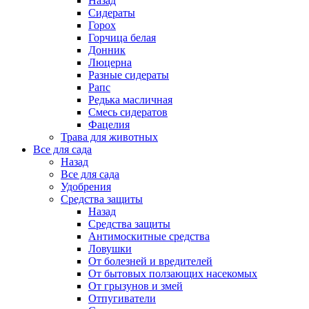
Назад
Сидераты
Горох
Горчица белая
Донник
Люцерна
Разные сидераты
Рапс
Редька масличная
Смесь сидератов
Фацелия
Трава для животных
Все для сада
Назад
Все для сада
Удобрения
Средства защиты
Назад
Средства защиты
Антимоскитные средства
Ловушки
От болезней и вредителей
От бытовых ползающих насекомых
От грызунов и змей
Отпугиватели