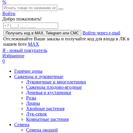
%
Войти
Добро пожаловать!
Войти через e-mail
Получить код в MAX, Telegram или СМС
Отслеживайте Ваши заказы и получайте код для входа в ЛК в
нашем боте
MAX
Я - новый покупатель
Избранное
0
Горячие цены
Саженцы и луковичные
Луковичные и многолетники
Саженцы плодово-ягодные
Деревья и кустарники
Розы
Лианы
Хвойные растения
Лук-севок
Комнатные растения
Семена
Семена овощей