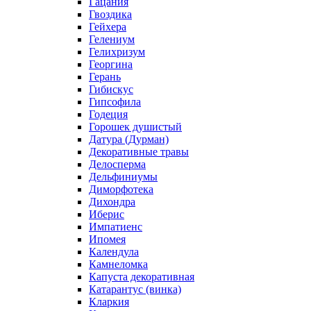
Гацания
Гвоздика
Гейхера
Гелениум
Гелихризум
Георгина
Герань
Гибискус
Гипсофила
Годеция
Горошек душистый
Датура (Дурман)
Декоративные травы
Делосперма
Дельфиниумы
Диморфотека
Дихондра
Иберис
Импатиенс
Ипомея
Календула
Камнеломка
Капуста декоративная
Катарантус (винка)
Кларкия