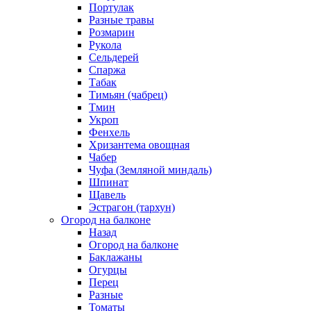
Портулак
Разные травы
Розмарин
Рукола
Сельдерей
Спаржа
Табак
Тимьян (чабрец)
Тмин
Укроп
Фенхель
Хризантема овощная
Чабер
Чуфа (Земляной миндаль)
Шпинат
Щавель
Эстрагон (тархун)
Огород на балконе
Назад
Огород на балконе
Баклажаны
Огурцы
Перец
Разные
Томаты