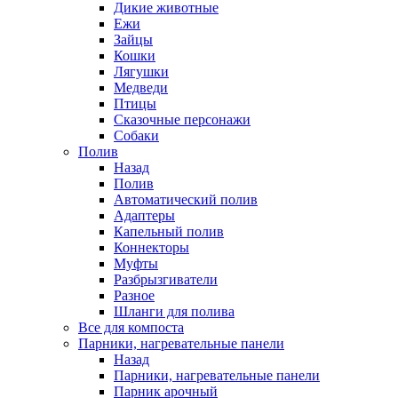
Дикие животные
Ежи
Зайцы
Кошки
Лягушки
Медведи
Птицы
Сказочные персонажи
Собаки
Полив
Назад
Полив
Автоматический полив
Адаптеры
Капельный полив
Коннекторы
Муфты
Разбрызгиватели
Разное
Шланги для полива
Все для компоста
Парники, нагревательные панели
Назад
Парники, нагревательные панели
Парник арочный