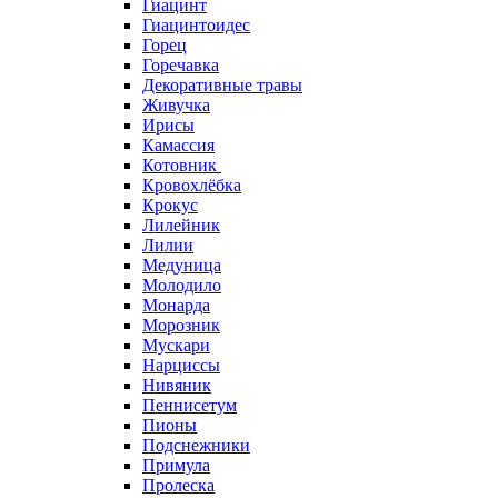
Гиацинт
Гиацинтоидес
Горец
Горечавка
Декоративные травы
Живучка
Ирисы
Камассия
Котовник
Кровохлёбка
Крокус
Лилейник
Лилии
Медуница
Молодило
Монарда
Морозник
Мускари
Нарциссы
Нивяник
Пеннисетум
Пионы
Подснежники
Примула
Пролеска