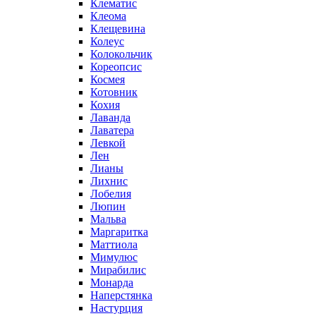
Клематис
Клеома
Клещевина
Колеус
Колокольчик
Кореопсис
Космея
Котовник
Кохия
Лаванда
Лаватера
Левкой
Лен
Лианы
Лихнис
Лобелия
Люпин
Мальва
Маргаритка
Маттиола
Мимулюс
Мирабилис
Монарда
Наперстянка
Настурция