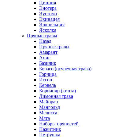
Цинния
Энотера
Эустома
Эхинацея
Эшшольция
Ясколка
Пряные травы
Назад
Пряные травы
Амарант
Анис
Базилик
Бораго (огуречная трава)
Горчица
Иссоп
Кервель
Кориандр (кинза)
Лимонная трава
Майоран
Мангольд
Мелисса
Мята
Наборы пряностей
Пажитник
Петрушка