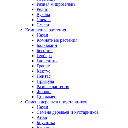
Разная микрозелень
Редис
Рукола
Свекла
Смеси
Комнатные растения
Назад
Комнатные растения
Бальзамин
Бегония
Гербера
Глоксиния
Гранат
Кактус
Пентас
Примула
Разные растения
Фиалка
Цикламен
Семена деревьев и кустарников
Назад
Семена деревьев и кустарников
Айва
Брусника
Ежевика