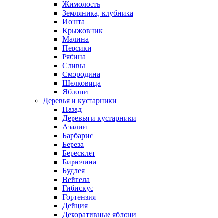
Жимолость
Земляника, клубника
Йошта
Крыжовник
Малина
Персики
Рябина
Сливы
Смородина
Шелковица
Яблони
Деревья и кустарники
Назад
Деревья и кустарники
Азалии
Барбарис
Береза
Бересклет
Бирючина
Будлея
Вейгела
Гибискус
Гортензия
Дейция
Декоративные яблони