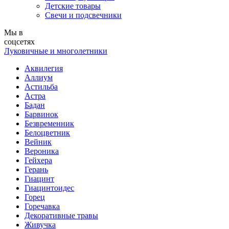
Детские товары
Свечи и подсвечники
Мы в
соцсетях
Луковичные и многолетники
Аквилегия
Аллиум
Астильба
Астра
Бадан
Барвинок
Безвременник
Белоцветник
Вейник
Вероника
Гейхера
Герань
Гиацинт
Гиацинтоидес
Горец
Горечавка
Декоративные травы
Живучка