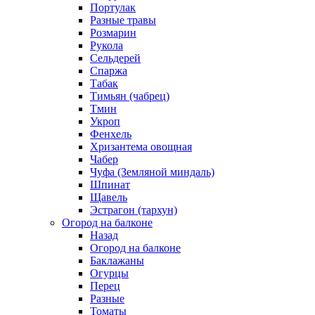
Портулак
Разные травы
Розмарин
Рукола
Сельдерей
Спаржа
Табак
Тимьян (чабрец)
Тмин
Укроп
Фенхель
Хризантема овощная
Чабер
Чуфа (Земляной миндаль)
Шпинат
Щавель
Эстрагон (тархун)
Огород на балконе
Назад
Огород на балконе
Баклажаны
Огурцы
Перец
Разные
Томаты