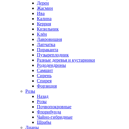
Дерен
Жасмин
Ива
Калина
Керрия
Кизильник
Клён
Лавровишня
Лапчатка
Пираканта
Пузыреплодник
Разные деревья и кустарники
Рододендроны
Самшит
Сирень
Спирея
Форзиция
Розы
Назад
Розы
Почвопокровные
Флорибунда
Чайно-гибридные
Шрабы
Лианы