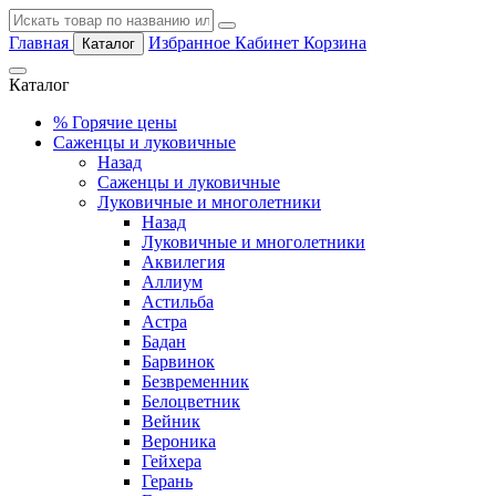
Главная
Избранное
Кабинет
Корзина
Каталог
Каталог
%
Горячие цены
Саженцы и луковичные
Назад
Саженцы и луковичные
Луковичные и многолетники
Назад
Луковичные и многолетники
Аквилегия
Аллиум
Астильба
Астра
Бадан
Барвинок
Безвременник
Белоцветник
Вейник
Вероника
Гейхера
Герань