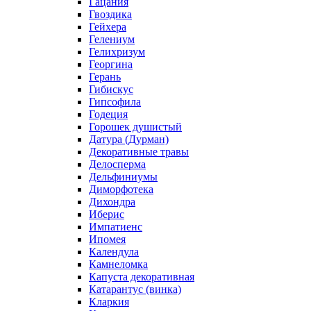
Гацания
Гвоздика
Гейхера
Гелениум
Гелихризум
Георгина
Герань
Гибискус
Гипсофила
Годеция
Горошек душистый
Датура (Дурман)
Декоративные травы
Делосперма
Дельфиниумы
Диморфотека
Дихондра
Иберис
Импатиенс
Ипомея
Календула
Камнеломка
Капуста декоративная
Катарантус (винка)
Кларкия