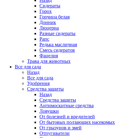
Назад
Сидераты
Горох
Горчица белая
Донник
Люцерна
Разные сидераты
Рапс
Редька масличная
Смесь сидератов
Фацелия
Трава для животных
Все для сада
Назад
Все для сада
Удобрения
Средства защиты
Назад
Средства защиты
Антимоскитные средства
Ловушки
От болезней и вредителей
От бытовых ползающих насекомых
От грызунов и змей
Отпугиватели