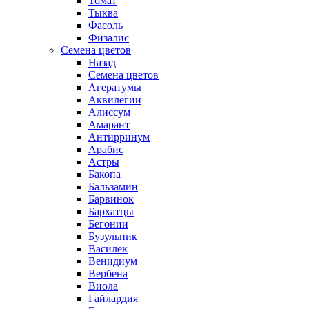
Томат
Тыква
Фасоль
Физалис
Семена цветов
Назад
Семена цветов
Агератумы
Аквилегии
Алиссум
Амарант
Антирринум
Арабис
Астры
Бакопа
Бальзамин
Барвинок
Бархатцы
Бегонии
Бузульник
Василек
Венидиум
Вербена
Виола
Гайлардия