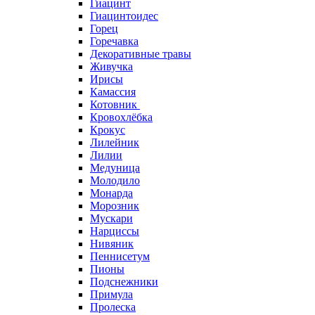
Гиацинт
Гиацинтоидес
Горец
Горечавка
Декоративные травы
Живучка
Ирисы
Камассия
Котовник
Кровохлёбка
Крокус
Лилейник
Лилии
Медуница
Молодило
Монарда
Морозник
Мускари
Нарциссы
Нивяник
Пеннисетум
Пионы
Подснежники
Примула
Пролеска