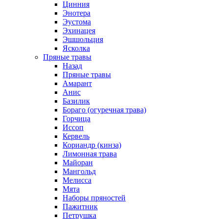
Цинния
Энотера
Эустома
Эхинацея
Эшшольция
Ясколка
Пряные травы
Назад
Пряные травы
Амарант
Анис
Базилик
Бораго (огуречная трава)
Горчица
Иссоп
Кервель
Кориандр (кинза)
Лимонная трава
Майоран
Мангольд
Мелисса
Мята
Наборы пряностей
Пажитник
Петрушка