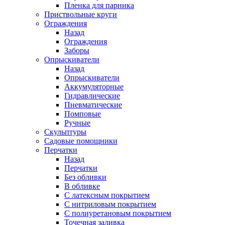
Пленка для парника
Приствольные круги
Ограждения
Назад
Ограждения
Заборы
Опрыскиватели
Назад
Опрыскиватели
Аккумуляторные
Гидравлические
Пневматические
Помповые
Ручные
Скульптуры
Садовые помощники
Перчатки
Назад
Перчатки
Без обливки
В обливке
С латексным покрытием
С нитриловым покрытием
С полиуретановым покрытием
Точечная заливка