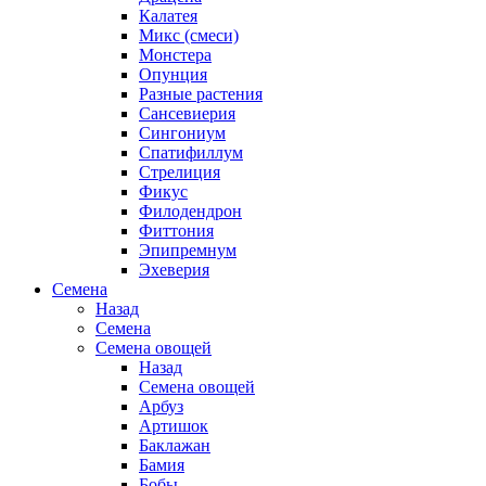
Калатея
Микс (смеси)
Монстера
Опунция
Разные растения
Сансевиерия
Сингониум
Спатифиллум
Стрелиция
Фикус
Филодендрон
Фиттония
Эпипремнум
Эхеверия
Семена
Назад
Семена
Семена овощей
Назад
Семена овощей
Арбуз
Артишок
Баклажан
Бамия
Бобы