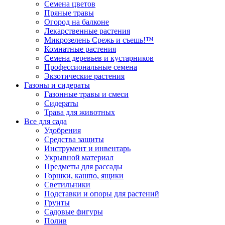
Семена цветов
Пряные травы
Огород на балконе
Лекарственные растения
Микрозелень Срежь и съешь!™
Комнатные растения
Семена деревьев и кустарников
Профессиональные семена
Экзотические растения
Газоны и сидераты
Газонные травы и смеси
Сидераты
Трава для животных
Все для сада
Удобрения
Средства защиты
Инструмент и инвентарь
Укрывной материал
Предметы для рассады
Горшки, кашпо, ящики
Светильники
Подставки и опоры для растений
Грунты
Садовые фигуры
Полив