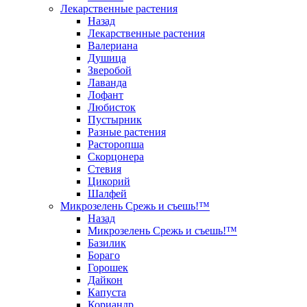
Лекарственные растения
Назад
Лекарственные растения
Валериана
Душица
Зверобой
Лаванда
Лофант
Любисток
Пустырник
Разные растения
Расторопша
Скорцонера
Стевия
Цикорий
Шалфей
Микрозелень Срежь и съешь!™
Назад
Микрозелень Срежь и съешь!™
Базилик
Бораго
Горошек
Дайкон
Капуста
Кориандр