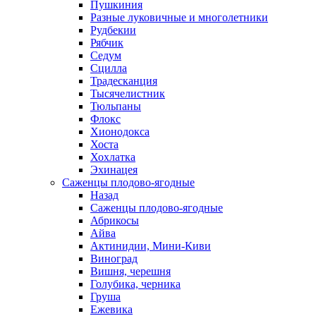
Пушкиния
Разные луковичные и многолетники
Рудбекии
Рябчик
Седум
Сцилла
Традесканция
Тысячелистник
Тюльпаны
Флокс
Хионодокса
Хоста
Хохлатка
Эхинацея
Саженцы плодово-ягодные
Назад
Саженцы плодово-ягодные
Абрикосы
Айва
Актинидии, Мини-Киви
Виноград
Вишня, черешня
Голубика, черника
Груша
Ежевика