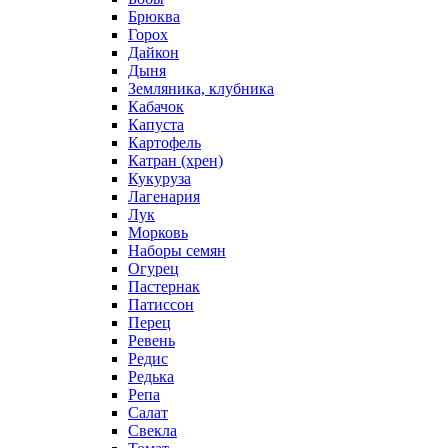
Брюква
Горох
Дайкон
Дыня
Земляника, клубника
Кабачок
Капуста
Картофель
Катран (хрен)
Кукуруза
Лагенария
Лук
Морковь
Наборы семян
Огурец
Пастернак
Патиссон
Перец
Ревень
Редис
Редька
Репа
Салат
Свекла