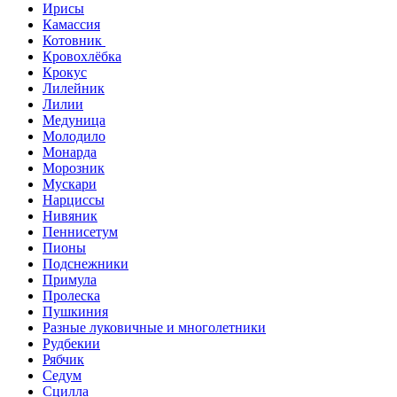
Ирисы
Камассия
Котовник
Кровохлёбка
Крокус
Лилейник
Лилии
Медуница
Молодило
Монарда
Морозник
Мускари
Нарциссы
Нивяник
Пеннисетум
Пионы
Подснежники
Примула
Пролеска
Пушкиния
Разные луковичные и многолетники
Рудбекии
Рябчик
Седум
Сцилла