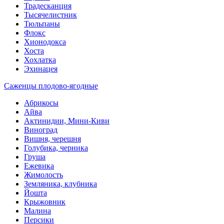
Традесканция
Тысячелистник
Тюльпаны
Флокс
Хионодокса
Хоста
Хохлатка
Эхинацея
Саженцы плодово-ягодные
Абрикосы
Айва
Актинидии, Мини-Киви
Виноград
Вишня, черешня
Голубика, черника
Груша
Ежевика
Жимолость
Земляника, клубника
Йошта
Крыжовник
Малина
Персики