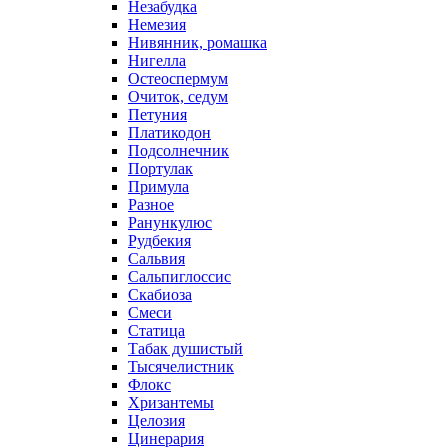
Незабудка
Немезия
Нивянник, ромашка
Нигелла
Остеоспермум
Очиток, седум
Петуния
Платикодон
Подсолнечник
Портулак
Примула
Разное
Ранункулюс
Рудбекия
Сальвия
Сальпиглоссис
Скабиоза
Смеси
Статица
Табак душистый
Тысячелистник
Флокс
Хризантемы
Целозия
Цинерария