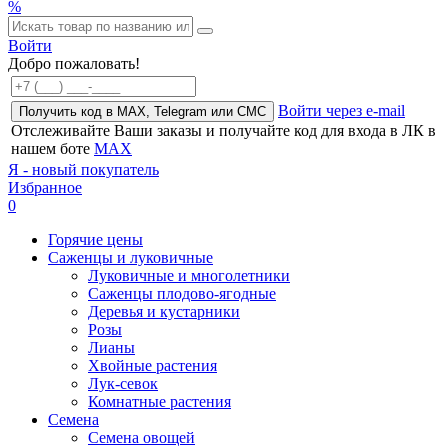
%
Войти
Добро пожаловать!
Войти через e-mail
Получить код в MAX, Telegram или СМС
Отслеживайте Ваши заказы и получайте код для входа в ЛК в
нашем боте
MAX
Я - новый покупатель
Избранное
0
Горячие цены
Саженцы и луковичные
Луковичные и многолетники
Саженцы плодово-ягодные
Деревья и кустарники
Розы
Лианы
Хвойные растения
Лук-севок
Комнатные растения
Семена
Семена овощей