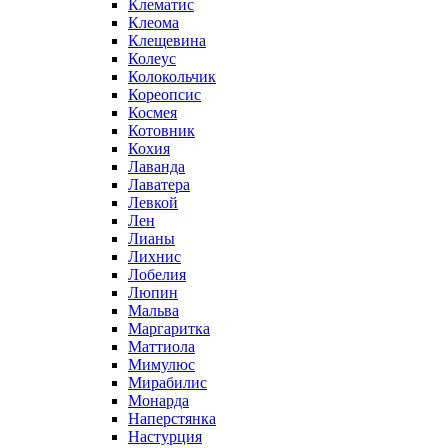
Клематис
Клеома
Клещевина
Колеус
Колокольчик
Кореопсис
Космея
Котовник
Кохия
Лаванда
Лаватера
Левкой
Лен
Лианы
Лихнис
Лобелия
Люпин
Мальва
Маргаритка
Маттиола
Мимулюс
Мирабилис
Монарда
Наперстянка
Настурция