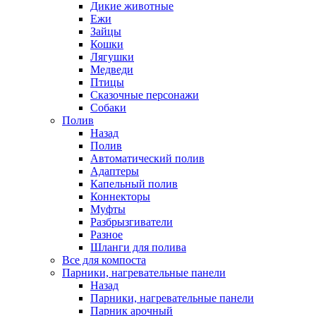
Дикие животные
Ежи
Зайцы
Кошки
Лягушки
Медведи
Птицы
Сказочные персонажи
Собаки
Полив
Назад
Полив
Автоматический полив
Адаптеры
Капельный полив
Коннекторы
Муфты
Разбрызгиватели
Разное
Шланги для полива
Все для компоста
Парники, нагревательные панели
Назад
Парники, нагревательные панели
Парник арочный