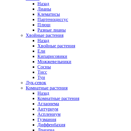
Назад
Лианы
Клематисы
Партеноциссус
Плющ
Разные лианы
Хвойные растения
Назад
Хвойные растения
Ели
Кипарисовики
Можжевельники
Сосны
Тисс
Туи
Лук-севок
Комнатные растения
Назад
Комнатные растения
Аглаонема
Антуриум
Асплениум
Гузмания
Диффенбахия
Драцена