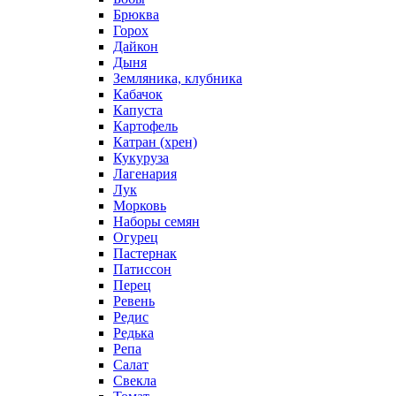
Брюква
Горох
Дайкон
Дыня
Земляника, клубника
Кабачок
Капуста
Картофель
Катран (хрен)
Кукуруза
Лагенария
Лук
Морковь
Наборы семян
Огурец
Пастернак
Патиссон
Перец
Ревень
Редис
Редька
Репа
Салат
Свекла