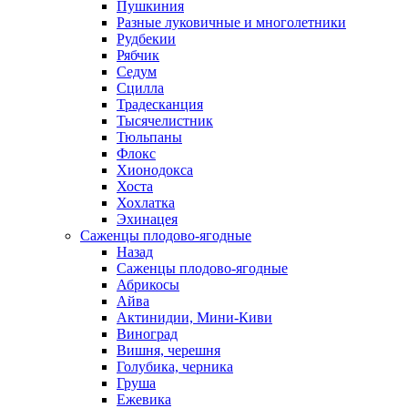
Пушкиния
Разные луковичные и многолетники
Рудбекии
Рябчик
Седум
Сцилла
Традесканция
Тысячелистник
Тюльпаны
Флокс
Хионодокса
Хоста
Хохлатка
Эхинацея
Саженцы плодово-ягодные
Назад
Саженцы плодово-ягодные
Абрикосы
Айва
Актинидии, Мини-Киви
Виноград
Вишня, черешня
Голубика, черника
Груша
Ежевика