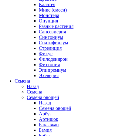
Калатея
Микс (смеси)
Монстера
Опунция
Разные растения
Сансевиерия
Сингониум
Спатифиллум
Стрелиция
Фикус
Филодендрон
Фиттония
Эпипремнум
Эхеверия
Семена
Назад
Семена
Семена овощей
Назад
Семена овощей
Арбуз
Артишок
Баклажан
Бамия
Бобы