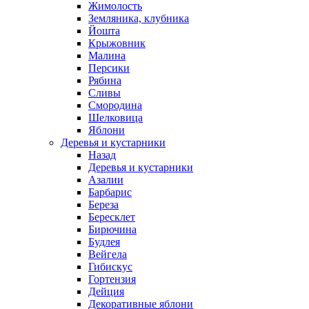
Жимолость
Земляника, клубника
Йошта
Крыжовник
Малина
Персики
Рябина
Сливы
Смородина
Шелковица
Яблони
Деревья и кустарники
Назад
Деревья и кустарники
Азалии
Барбарис
Береза
Бересклет
Бирючина
Будлея
Вейгела
Гибискус
Гортензия
Дейция
Декоративные яблони