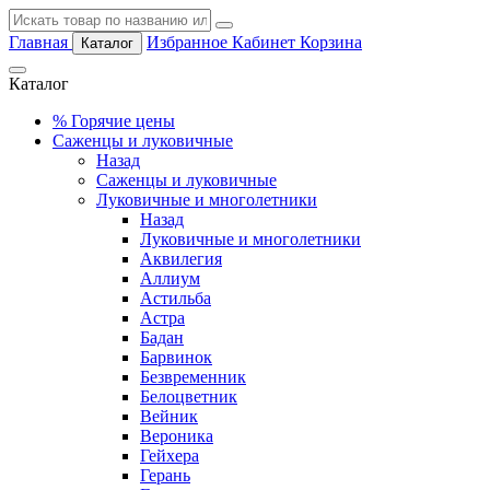
Главная
Избранное
Кабинет
Корзина
Каталог
Каталог
%
Горячие цены
Саженцы и луковичные
Назад
Саженцы и луковичные
Луковичные и многолетники
Назад
Луковичные и многолетники
Аквилегия
Аллиум
Астильба
Астра
Бадан
Барвинок
Безвременник
Белоцветник
Вейник
Вероника
Гейхера
Герань