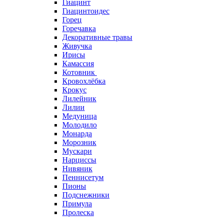
Гиацинт
Гиацинтоидес
Горец
Горечавка
Декоративные травы
Живучка
Ирисы
Камассия
Котовник
Кровохлёбка
Крокус
Лилейник
Лилии
Медуница
Молодило
Монарда
Морозник
Мускари
Нарциссы
Нивяник
Пеннисетум
Пионы
Подснежники
Примула
Пролеска