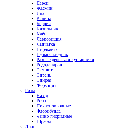
Дерен
Жасмин
Ива
Калина
Керрия
Кизильник
Клён
Лавровишня
Лапчатка
Пираканта
Пузыреплодник
Разные деревья и кустарники
Рододендроны
Самшит
Сирень
Спирея
Форзиция
Розы
Назад
Розы
Почвопокровные
Флорибунда
Чайно-гибридные
Шрабы
Лианы