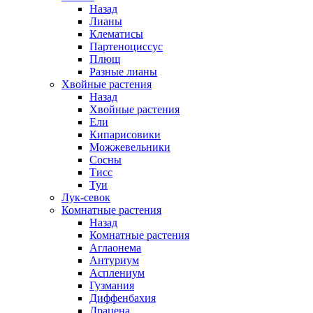
Назад
Лианы
Клематисы
Партеноциссус
Плющ
Разные лианы
Хвойные растения
Назад
Хвойные растения
Ели
Кипарисовики
Можжевельники
Сосны
Тисс
Туи
Лук-севок
Комнатные растения
Назад
Комнатные растения
Аглаонема
Антуриум
Асплениум
Гузмания
Диффенбахия
Драцена