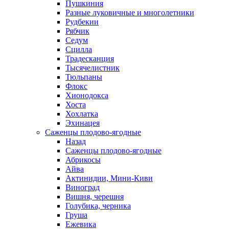
Пушкиния
Разные луковичные и многолетники
Рудбекии
Рябчик
Седум
Сцилла
Традесканция
Тысячелистник
Тюльпаны
Флокс
Хионодокса
Хоста
Хохлатка
Эхинацея
Саженцы плодово-ягодные
Назад
Саженцы плодово-ягодные
Абрикосы
Айва
Актинидии, Мини-Киви
Виноград
Вишня, черешня
Голубика, черника
Груша
Ежевика