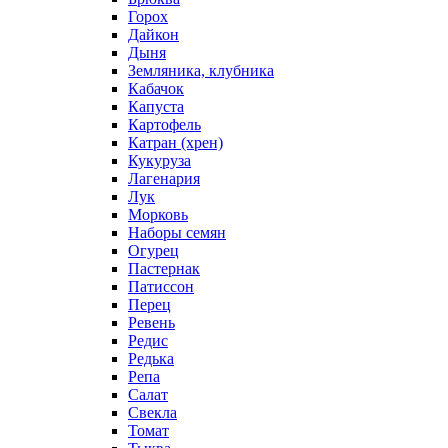
Горох
Дайкон
Дыня
Земляника, клубника
Кабачок
Капуста
Картофель
Катран (хрен)
Кукуруза
Лагенария
Лук
Морковь
Наборы семян
Огурец
Пастернак
Патиссон
Перец
Ревень
Редис
Редька
Репа
Салат
Свекла
Томат