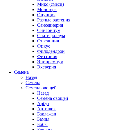
Микс (смеси)
Монстера
Опунция
Разные растения
Сансевиерия
Сингониум
Спатифиллум
Стрелиция
Фикус
Филодендрон
Фиттония
Эпипремнум
Эхеверия
Семена
Назад
Семена
Семена овощей
Назад
Семена овощей
Арбуз
Артишок
Баклажан
Бамия
Бобы
Брюква