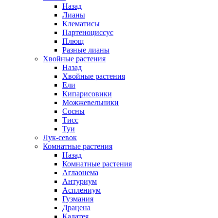
Назад
Лианы
Клематисы
Партеноциссус
Плющ
Разные лианы
Хвойные растения
Назад
Хвойные растения
Ели
Кипарисовики
Можжевельники
Сосны
Тисс
Туи
Лук-севок
Комнатные растения
Назад
Комнатные растения
Аглаонема
Антуриум
Асплениум
Гузмания
Драцена
Калатея