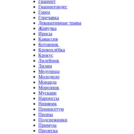
Гиацинт
Гиацинтоидес
Горец
Горечавка
Декоративные травы
Живучка
Ирисы
Камассия
Котовник
Кровохлёбка
Крокус
Лилейник
Лилии
Медуница
Молодило
Монарда
Морозник
Мускари
Нарциссы
Нивяник
Пеннисетум
Пионы
Подснежники
Примула
Пролеска