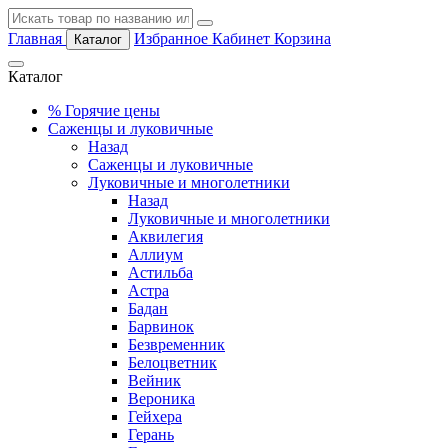
Главная
Избранное
Кабинет
Корзина
Каталог
Каталог
%
Горячие цены
Саженцы и луковичные
Назад
Саженцы и луковичные
Луковичные и многолетники
Назад
Луковичные и многолетники
Аквилегия
Аллиум
Астильба
Астра
Бадан
Барвинок
Безвременник
Белоцветник
Вейник
Вероника
Гейхера
Герань