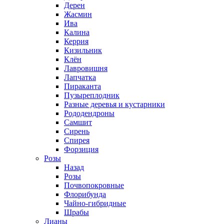
Дерен
Жасмин
Ива
Калина
Керрия
Кизильник
Клён
Лавровишня
Лапчатка
Пираканта
Пузыреплодник
Разные деревья и кустарники
Рододендроны
Самшит
Сирень
Спирея
Форзиция
Розы
Назад
Розы
Почвопокровные
Флорибунда
Чайно-гибридные
Шрабы
Лианы