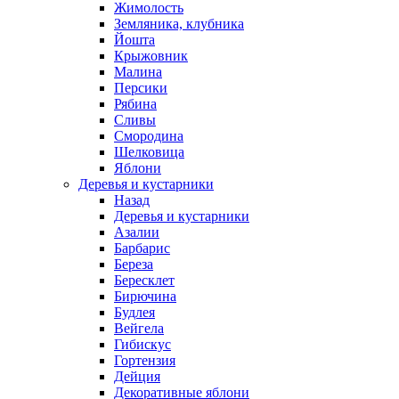
Жимолость
Земляника, клубника
Йошта
Крыжовник
Малина
Персики
Рябина
Сливы
Смородина
Шелковица
Яблони
Деревья и кустарники
Назад
Деревья и кустарники
Азалии
Барбарис
Береза
Бересклет
Бирючина
Будлея
Вейгела
Гибискус
Гортензия
Дейция
Декоративные яблони