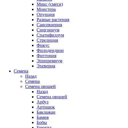
Микс (смеси)
Монстера
Опунция
Разные растения
Сансевиерия
Сингониум
Спатифиллум
Стрелиция
Фикус
Филодендрон
Фиттония
Эпипремнум
Эхеверия
Семена
Назад
Семена
Семена овощей
Назад
Семена овощей
Арбуз
Артишок
Баклажан
Бамия
Бобы
Брюква