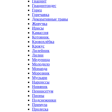
Гиацинт
Гиацинтоидес
Горец
Горечавка
Декоративные травы
Живучка
Ирисы
Камассия
Котовник
Кровохлёбка
Крокус
Лилейник
Лилии
Медуница
Молодило
Монарда
Морозник
Мускари
Нарциссы
Нивяник
Пеннисетум
Пионы
Подснежники
Примула
Пролеска