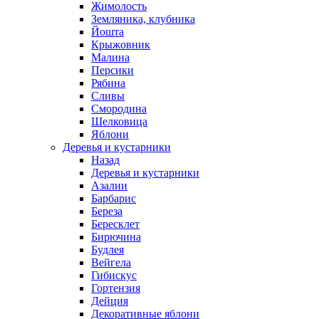
Жимолость
Земляника, клубника
Йошта
Крыжовник
Малина
Персики
Рябина
Сливы
Смородина
Шелковица
Яблони
Деревья и кустарники
Назад
Деревья и кустарники
Азалии
Барбарис
Береза
Бересклет
Бирючина
Будлея
Вейгела
Гибискус
Гортензия
Дейция
Декоративные яблони