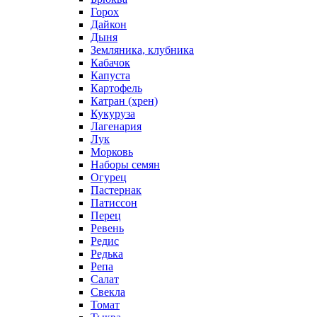
Горох
Дайкон
Дыня
Земляника, клубника
Кабачок
Капуста
Картофель
Катран (хрен)
Кукуруза
Лагенария
Лук
Морковь
Наборы семян
Огурец
Пастернак
Патиссон
Перец
Ревень
Редис
Редька
Репа
Салат
Свекла
Томат