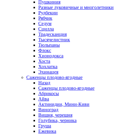
Пушкиния
Разные луковичные и многолетники
Рудбекии
Рябчик
Седум
Сцилла
Традесканция
Тысячелистник
Тюльпаны
Флокс
Хионодокса
Хоста
Хохлатка
Эхинацея
Саженцы плодово-ягодные
Назад
Саженцы плодово-ягодные
Абрикосы
Айва
Актинидии, Мини-Киви
Виноград
Вишня, черешня
Голубика, черника
Груша
Ежевика