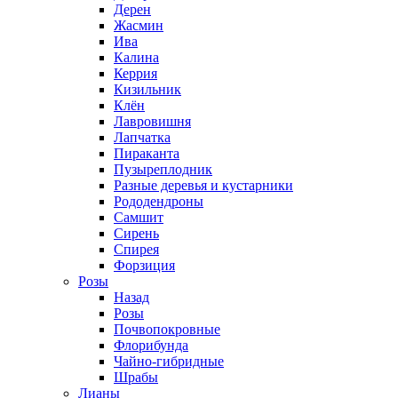
Дерен
Жасмин
Ива
Калина
Керрия
Кизильник
Клён
Лавровишня
Лапчатка
Пираканта
Пузыреплодник
Разные деревья и кустарники
Рододендроны
Самшит
Сирень
Спирея
Форзиция
Розы
Назад
Розы
Почвопокровные
Флорибунда
Чайно-гибридные
Шрабы
Лианы