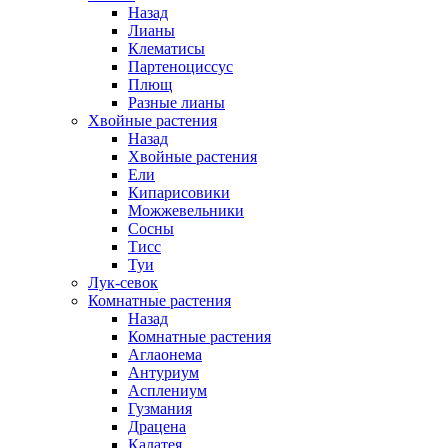
Назад
Лианы
Клематисы
Партеноциссус
Плющ
Разные лианы
Хвойные растения
Назад
Хвойные растения
Ели
Кипарисовики
Можжевельники
Сосны
Тисс
Туи
Лук-севок
Комнатные растения
Назад
Комнатные растения
Аглаонема
Антуриум
Асплениум
Гузмания
Драцена
Калатея