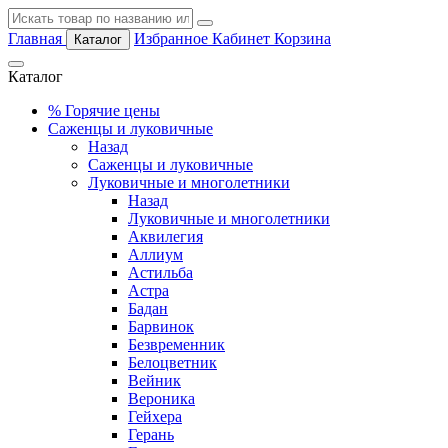
Главная
Избранное
Кабинет
Корзина
Каталог
Каталог
%
Горячие цены
Саженцы и луковичные
Назад
Саженцы и луковичные
Луковичные и многолетники
Назад
Луковичные и многолетники
Аквилегия
Аллиум
Астильба
Астра
Бадан
Барвинок
Безвременник
Белоцветник
Вейник
Вероника
Гейхера
Герань