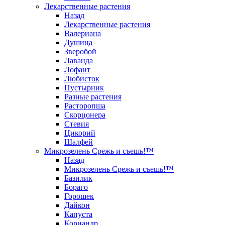
Лекарственные растения
Назад
Лекарственные растения
Валериана
Душица
Зверобой
Лаванда
Лофант
Любисток
Пустырник
Разные растения
Расторопша
Скорцонера
Стевия
Цикорий
Шалфей
Микрозелень Срежь и съешь!™
Назад
Микрозелень Срежь и съешь!™
Базилик
Бораго
Горошек
Дайкон
Капуста
Кориандр