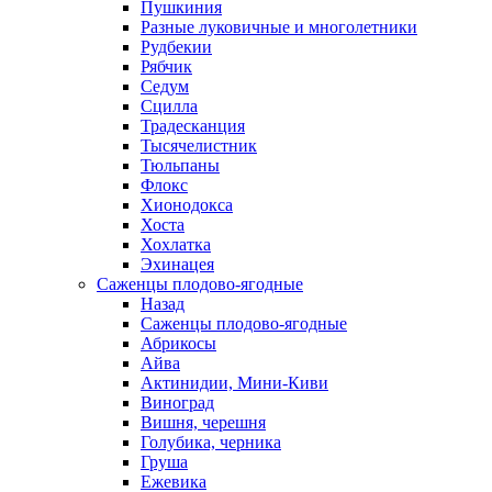
Пушкиния
Разные луковичные и многолетники
Рудбекии
Рябчик
Седум
Сцилла
Традесканция
Тысячелистник
Тюльпаны
Флокс
Хионодокса
Хоста
Хохлатка
Эхинацея
Саженцы плодово-ягодные
Назад
Саженцы плодово-ягодные
Абрикосы
Айва
Актинидии, Мини-Киви
Виноград
Вишня, черешня
Голубика, черника
Груша
Ежевика