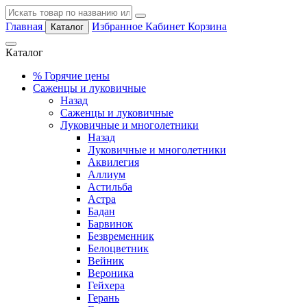
Главная
Избранное
Кабинет
Корзина
Каталог
Каталог
%
Горячие цены
Саженцы и луковичные
Назад
Саженцы и луковичные
Луковичные и многолетники
Назад
Луковичные и многолетники
Аквилегия
Аллиум
Астильба
Астра
Бадан
Барвинок
Безвременник
Белоцветник
Вейник
Вероника
Гейхера
Герань