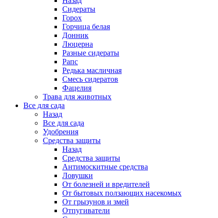
Назад
Сидераты
Горох
Горчица белая
Донник
Люцерна
Разные сидераты
Рапс
Редька масличная
Смесь сидератов
Фацелия
Трава для животных
Все для сада
Назад
Все для сада
Удобрения
Средства защиты
Назад
Средства защиты
Антимоскитные средства
Ловушки
От болезней и вредителей
От бытовых ползающих насекомых
От грызунов и змей
Отпугиватели