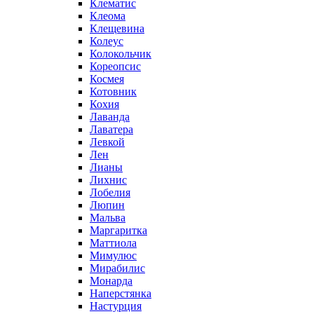
Клематис
Клеома
Клещевина
Колеус
Колокольчик
Кореопсис
Космея
Котовник
Кохия
Лаванда
Лаватера
Левкой
Лен
Лианы
Лихнис
Лобелия
Люпин
Мальва
Маргаритка
Маттиола
Мимулюс
Мирабилис
Монарда
Наперстянка
Настурция