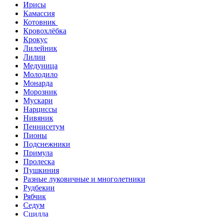
Ирисы
Камассия
Котовник
Кровохлёбка
Крокус
Лилейник
Лилии
Медуница
Молодило
Монарда
Морозник
Мускари
Нарциссы
Нивяник
Пеннисетум
Пионы
Подснежники
Примула
Пролеска
Пушкиния
Разные луковичные и многолетники
Рудбекии
Рябчик
Седум
Сцилла