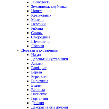
Жимолость
Земляника, клубника
Йошта
Крыжовник
Малина
Персики
Рябина
Сливы
Смородина
Шелковица
Яблони
Деревья и кустарники
Назад
Деревья и кустарники
Азалии
Барбарис
Береза
Бересклет
Бирючина
Будлея
Вейгела
Гибискус
Гортензия
Дейция
Декоративные яблони