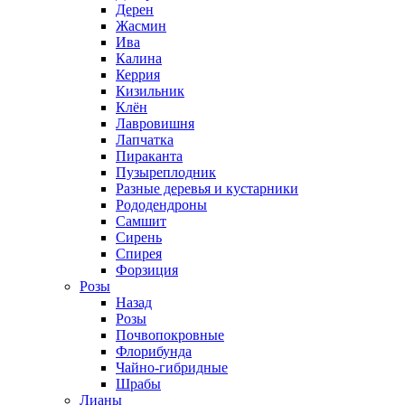
Дерен
Жасмин
Ива
Калина
Керрия
Кизильник
Клён
Лавровишня
Лапчатка
Пираканта
Пузыреплодник
Разные деревья и кустарники
Рододендроны
Самшит
Сирень
Спирея
Форзиция
Розы
Назад
Розы
Почвопокровные
Флорибунда
Чайно-гибридные
Шрабы
Лианы