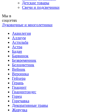
Детские товары
Свечи и подсвечники
Мы в
соцсетях
Луковичные и многолетники
Аквилегия
Аллиум
Астильба
Астра
Бадан
Барвинок
Безвременник
Белоцветник
Вейник
Вероника
Гейхера
Герань
Гиацинт
Гиацинтоидес
Горец
Горечавка
Декоративные травы
Живучка