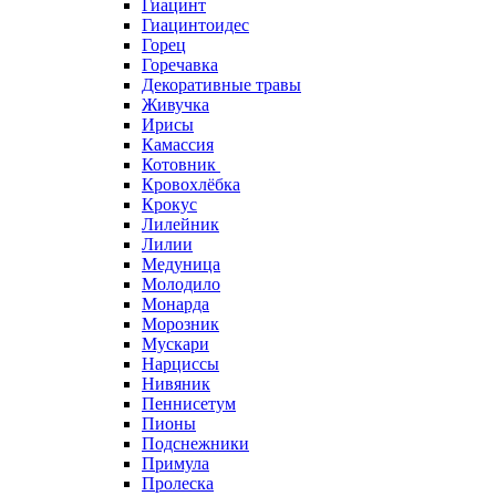
Гиацинт
Гиацинтоидес
Горец
Горечавка
Декоративные травы
Живучка
Ирисы
Камассия
Котовник
Кровохлёбка
Крокус
Лилейник
Лилии
Медуница
Молодило
Монарда
Морозник
Мускари
Нарциссы
Нивяник
Пеннисетум
Пионы
Подснежники
Примула
Пролеска