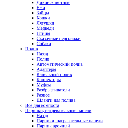
Дикие животные
Ежи
Зайцы
Кошки
Лягушки
Медведи
Птицы
Сказочные персонажи
Собаки
Полив
Назад
Полив
Автоматический полив
Адаптеры
Капельный полив
Коннекторы
Муфты
Разбрызгиватели
Разное
Шланги для полива
Все для компоста
Парники, нагревательные панели
Назад
Парники, нагревательные панели
Парник арочный