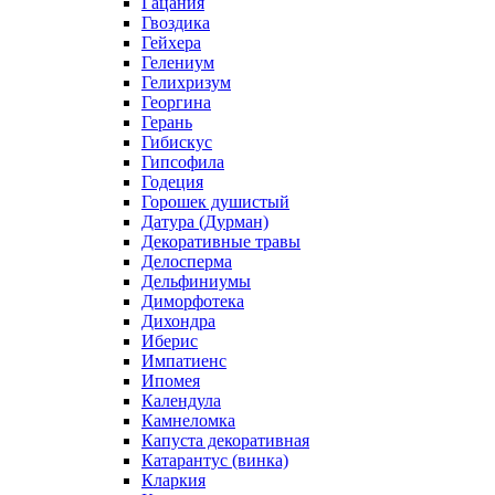
Гацания
Гвоздика
Гейхера
Гелениум
Гелихризум
Георгина
Герань
Гибискус
Гипсофила
Годеция
Горошек душистый
Датура (Дурман)
Декоративные травы
Делосперма
Дельфиниумы
Диморфотека
Дихондра
Иберис
Импатиенс
Ипомея
Календула
Камнеломка
Капуста декоративная
Катарантус (винка)
Кларкия