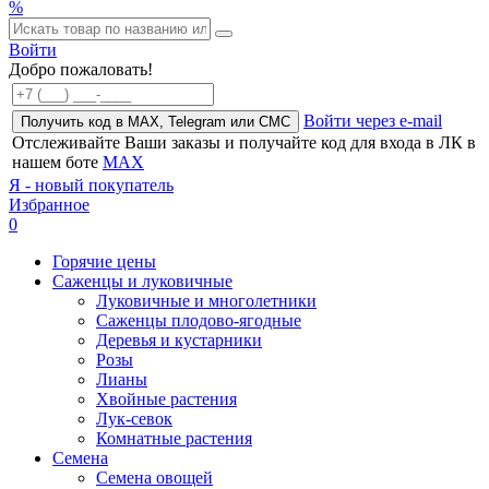
%
Войти
Добро пожаловать!
Войти через e-mail
Получить код в MAX, Telegram или СМС
Отслеживайте Ваши заказы и получайте код для входа в ЛК в
нашем боте
MAX
Я - новый покупатель
Избранное
0
Горячие цены
Саженцы и луковичные
Луковичные и многолетники
Саженцы плодово-ягодные
Деревья и кустарники
Розы
Лианы
Хвойные растения
Лук-севок
Комнатные растения
Семена
Семена овощей