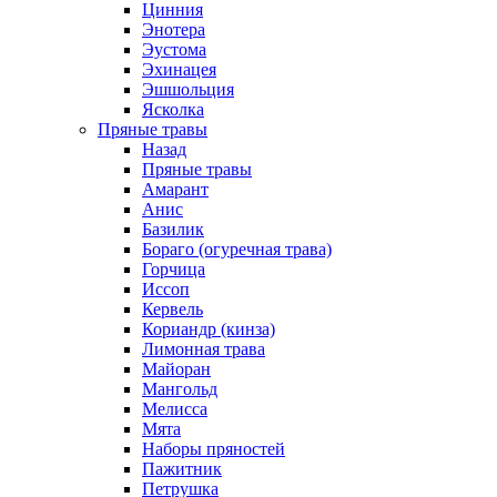
Цинния
Энотера
Эустома
Эхинацея
Эшшольция
Ясколка
Пряные травы
Назад
Пряные травы
Амарант
Анис
Базилик
Бораго (огуречная трава)
Горчица
Иссоп
Кервель
Кориандр (кинза)
Лимонная трава
Майоран
Мангольд
Мелисса
Мята
Наборы пряностей
Пажитник
Петрушка