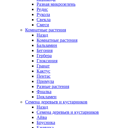
Разная микрозелень
Редис
Рукола
Свекла
Смеси
Комнатные растения
Назад
Комнатные растения
Бальзамин
Бегония
Гербера
Глоксиния
Гранат
Кактус
Пентас
Примула
Разные растения
Фиалка
Цикламен
Семена деревьев и кустарников
Назад
Семена деревьев и кустарников
Айва
Брусника
Ежевика