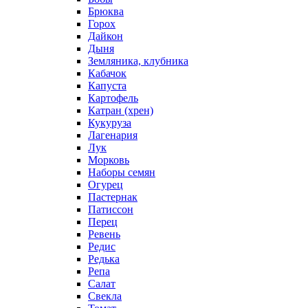
Брюква
Горох
Дайкон
Дыня
Земляника, клубника
Кабачок
Капуста
Картофель
Катран (хрен)
Кукуруза
Лагенария
Лук
Морковь
Наборы семян
Огурец
Пастернак
Патиссон
Перец
Ревень
Редис
Редька
Репа
Салат
Свекла