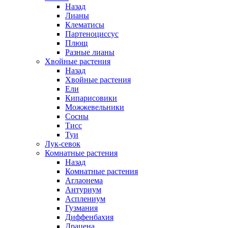
Назад
Лианы
Клематисы
Партеноциссус
Плющ
Разные лианы
Хвойные растения
Назад
Хвойные растения
Ели
Кипарисовики
Можжевельники
Сосны
Тисс
Туи
Лук-севок
Комнатные растения
Назад
Комнатные растения
Аглаонема
Антуриум
Асплениум
Гузмания
Диффенбахия
Драцена