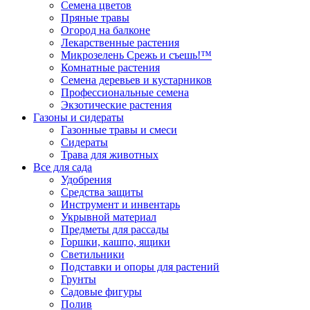
Семена цветов
Пряные травы
Огород на балконе
Лекарственные растения
Микрозелень Срежь и съешь!™
Комнатные растения
Семена деревьев и кустарников
Профессиональные семена
Экзотические растения
Газоны и сидераты
Газонные травы и смеси
Сидераты
Трава для животных
Все для сада
Удобрения
Средства защиты
Инструмент и инвентарь
Укрывной материал
Предметы для рассады
Горшки, кашпо, ящики
Светильники
Подставки и опоры для растений
Грунты
Садовые фигуры
Полив