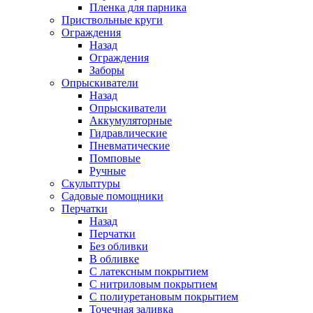
Пленка для парника
Приствольные круги
Ограждения
Назад
Ограждения
Заборы
Опрыскиватели
Назад
Опрыскиватели
Аккумуляторные
Гидравлические
Пневматические
Помповые
Ручные
Скульптуры
Садовые помощники
Перчатки
Назад
Перчатки
Без обливки
В обливке
С латексным покрытием
С нитриловым покрытием
С полиуретановым покрытием
Точечная заливка