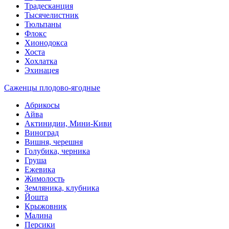
Традесканция
Тысячелистник
Тюльпаны
Флокс
Хионодокса
Хоста
Хохлатка
Эхинацея
Саженцы плодово-ягодные
Абрикосы
Айва
Актинидии, Мини-Киви
Виноград
Вишня, черешня
Голубика, черника
Груша
Ежевика
Жимолость
Земляника, клубника
Йошта
Крыжовник
Малина
Персики