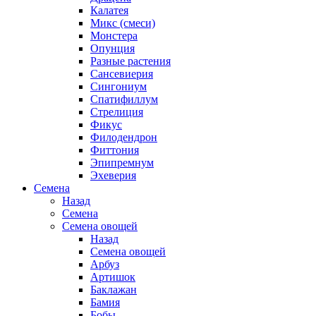
Калатея
Микс (смеси)
Монстера
Опунция
Разные растения
Сансевиерия
Сингониум
Спатифиллум
Стрелиция
Фикус
Филодендрон
Фиттония
Эпипремнум
Эхеверия
Семена
Назад
Семена
Семена овощей
Назад
Семена овощей
Арбуз
Артишок
Баклажан
Бамия
Бобы