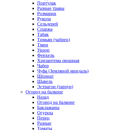
Портулак
Разные травы
Розмарин
Рукола
Сельдерей
Спаржа
Табак
Тимьян (чабрец)
Тмин
Укроп
Фенхель
Хризантема овощная
Чабер
Чуфа (Земляной миндаль)
Шпинат
Щавель
Эстрагон (тархун)
Огород на балконе
Назад
Огород на балконе
Баклажаны
Огурцы
Перец
Разные
Томаты