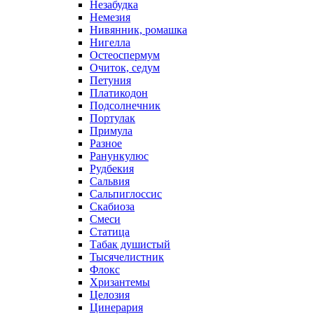
Незабудка
Немезия
Нивянник, ромашка
Нигелла
Остеоспермум
Очиток, седум
Петуния
Платикодон
Подсолнечник
Портулак
Примула
Разное
Ранункулюс
Рудбекия
Сальвия
Сальпиглоссис
Скабиоза
Смеси
Статица
Табак душистый
Тысячелистник
Флокс
Хризантемы
Целозия
Цинерария