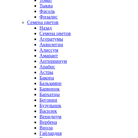
Томат
Тыква
Фасоль
Физалис
Семена цветов
Назад
Семена цветов
Агератумы
Аквилегии
Алиссум
Амарант
Антирринум
Арабис
Астры
Бакопа
Бальзамин
Барвинок
Бархатцы
Бегонии
Бузульник
Василек
Венидиум
Вербена
Виола
Гайлардия