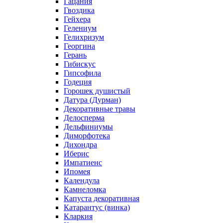
Гацания
Гвоздика
Гейхера
Гелениум
Гелихризум
Георгина
Герань
Гибискус
Гипсофила
Годеция
Горошек душистый
Датура (Дурман)
Декоративные травы
Делосперма
Дельфиниумы
Диморфотека
Дихондра
Иберис
Импатиенс
Ипомея
Календула
Камнеломка
Капуста декоративная
Катарантус (винка)
Кларкия