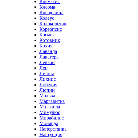
Клематис
Клеома
Клещевина
Колеус
Колокольчик
Кореопсис
Космея
Котовник
Кохия
Лаванда
Лаватера
Левкой
Лен
Лианы
Лихнис
Лобелия
Люпин
Мальва
Маргаритка
Маттиола
Мимулюс
Мирабилис
Монарда
Наперстянка
Настурция