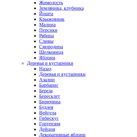
Жимолость
Земляника, клубника
Йошта
Крыжовник
Малина
Персики
Рябина
Сливы
Смородина
Шелковица
Яблони
Деревья и кустарники
Назад
Деревья и кустарники
Азалии
Барбарис
Береза
Бересклет
Бирючина
Будлея
Вейгела
Гибискус
Гортензия
Дейция
Декоративные яблони