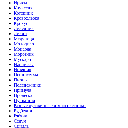
Ирисы
Камассия
Котовник
Кровохлёбка
Крокус
Лилейник
Лилии
Медуница
Молодило
Монарда
Морозник
Мускари
Нарциссы
Нивяник
Пеннисетум
Пионы
Подснежники
Примула
Пролеска
Пушкиния
Разные луковичные и многолетники
Рудбекии
Рябчик
Седум
Сцилла