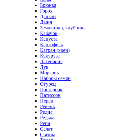
Брюква
Горох
Дайкон
Дыня
Земляника, клубника
Кабачок
Капуста
Картофель
Катран (хрен)
Кукуруза
Лагенария
Лук
Морковь
Наборы семян
Огурец
Пастернак
Патиссон
Перец
Ревень
Редис
Редька
Репа
Салат
Свекла