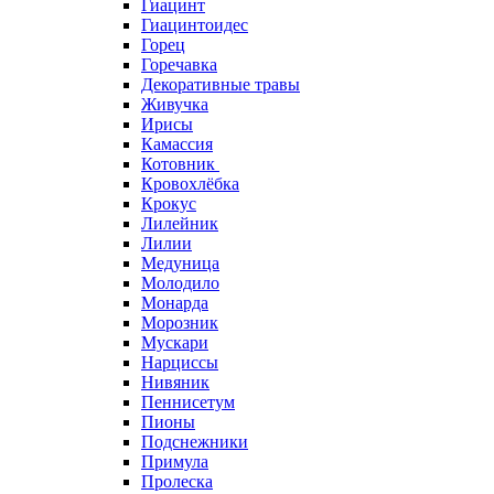
Гиацинт
Гиацинтоидес
Горец
Горечавка
Декоративные травы
Живучка
Ирисы
Камассия
Котовник
Кровохлёбка
Крокус
Лилейник
Лилии
Медуница
Молодило
Монарда
Морозник
Мускари
Нарциссы
Нивяник
Пеннисетум
Пионы
Подснежники
Примула
Пролеска