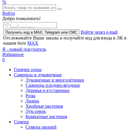
%
Войти
Добро пожаловать!
Войти через e-mail
Получить код в MAX, Telegram или СМС
Отслеживайте Ваши заказы и получайте код для входа в ЛК в
нашем боте
MAX
Я - новый покупатель
Избранное
0
Горячие цены
Саженцы и луковичные
Луковичные и многолетники
Саженцы плодово-ягодные
Деревья и кустарники
Розы
Лианы
Хвойные растения
Лук-севок
Комнатные растения
Семена
Семена овощей