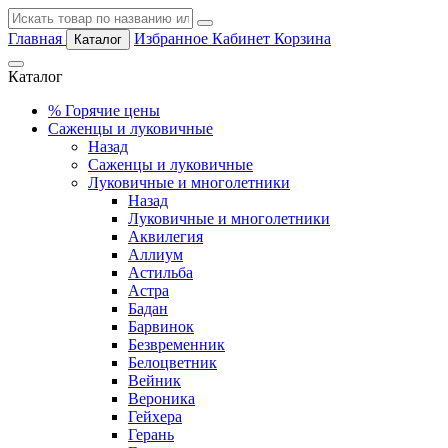
Главная
Избранное
Кабинет
Корзина
Каталог
Каталог
%
Горячие цены
Саженцы и луковичные
Назад
Саженцы и луковичные
Луковичные и многолетники
Назад
Луковичные и многолетники
Аквилегия
Аллиум
Астильба
Астра
Бадан
Барвинок
Безвременник
Белоцветник
Вейник
Вероника
Гейхера
Герань