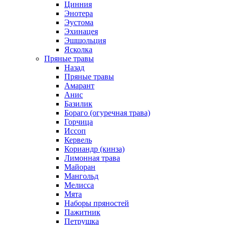
Цинния
Энотера
Эустома
Эхинацея
Эшшольция
Ясколка
Пряные травы
Назад
Пряные травы
Амарант
Анис
Базилик
Бораго (огуречная трава)
Горчица
Иссоп
Кервель
Кориандр (кинза)
Лимонная трава
Майоран
Мангольд
Мелисса
Мята
Наборы пряностей
Пажитник
Петрушка