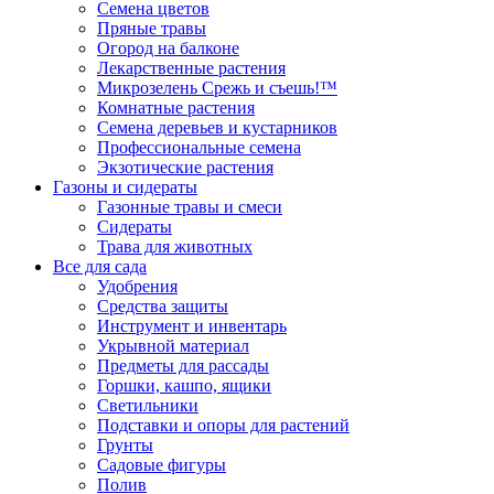
Семена цветов
Пряные травы
Огород на балконе
Лекарственные растения
Микрозелень Срежь и съешь!™
Комнатные растения
Семена деревьев и кустарников
Профессиональные семена
Экзотические растения
Газоны и сидераты
Газонные травы и смеси
Сидераты
Трава для животных
Все для сада
Удобрения
Средства защиты
Инструмент и инвентарь
Укрывной материал
Предметы для рассады
Горшки, кашпо, ящики
Светильники
Подставки и опоры для растений
Грунты
Садовые фигуры
Полив