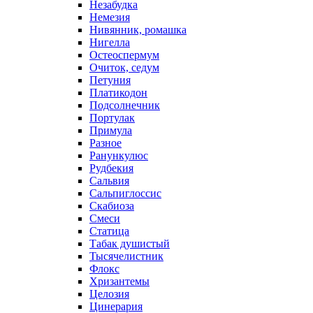
Незабудка
Немезия
Нивянник, ромашка
Нигелла
Остеоспермум
Очиток, седум
Петуния
Платикодон
Подсолнечник
Портулак
Примула
Разное
Ранункулюс
Рудбекия
Сальвия
Сальпиглоссис
Скабиоза
Смеси
Статица
Табак душистый
Тысячелистник
Флокс
Хризантемы
Целозия
Цинерария