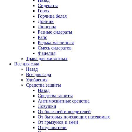
Назад
Сидераты
Горох
Горчица белая
Донник
Люцерна
Разные сидераты
Рапс
Редька масличная
Смесь сидератов
Фацелия
Трава для животных
Все для сада
Назад
Все для сада
Удобрения
Средства защиты
Назад
Средства защиты
Антимоскитные средства
Ловушки
От болезней и вредителей
От бытовых ползающих насекомых
От грызунов и змей
Отпугиватели