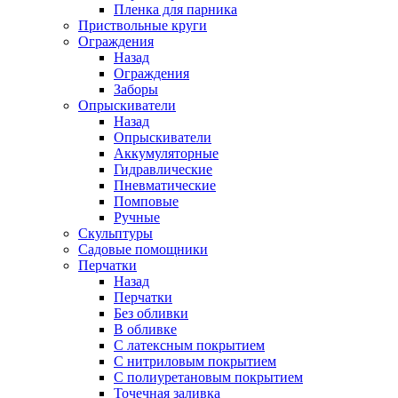
Пленка для парника
Приствольные круги
Ограждения
Назад
Ограждения
Заборы
Опрыскиватели
Назад
Опрыскиватели
Аккумуляторные
Гидравлические
Пневматические
Помповые
Ручные
Скульптуры
Садовые помощники
Перчатки
Назад
Перчатки
Без обливки
В обливке
С латексным покрытием
С нитриловым покрытием
С полиуретановым покрытием
Точечная заливка