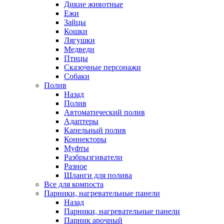
Дикие животные
Ежи
Зайцы
Кошки
Лягушки
Медведи
Птицы
Сказочные персонажи
Собаки
Полив
Назад
Полив
Автоматический полив
Адаптеры
Капельный полив
Коннекторы
Муфты
Разбрызгиватели
Разное
Шланги для полива
Все для компоста
Парники, нагревательные панели
Назад
Парники, нагревательные панели
Парник арочный