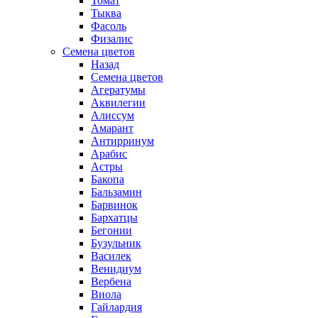
Томат
Тыква
Фасоль
Физалис
Семена цветов
Назад
Семена цветов
Агератумы
Аквилегии
Алиссум
Амарант
Антирринум
Арабис
Астры
Бакопа
Бальзамин
Барвинок
Бархатцы
Бегонии
Бузульник
Василек
Венидиум
Вербена
Виола
Гайлардия