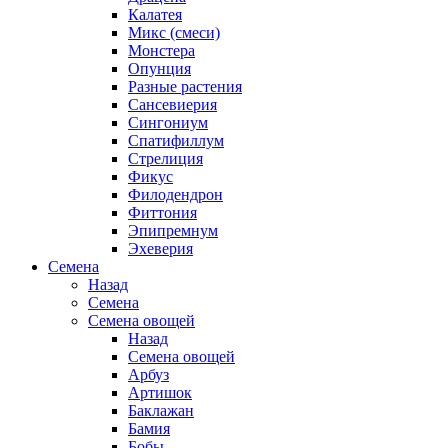
Калатея
Микс (смеси)
Монстера
Опунция
Разные растения
Сансевиерия
Сингониум
Спатифиллум
Стрелиция
Фикус
Филодендрон
Фиттония
Эпипремнум
Эхеверия
Семена
Назад
Семена
Семена овощей
Назад
Семена овощей
Арбуз
Артишок
Баклажан
Бамия
Бобы