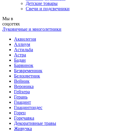
Детские товары
Свечи и подсвечники
Мы в
соцсетях
Луковичные и многолетники
Аквилегия
Аллиум
Астильба
Астра
Бадан
Барвинок
Безвременник
Белоцветник
Вейник
Вероника
Гейхера
Герань
Гиацинт
Гиацинтоидес
Горец
Горечавка
Декоративные травы
Живучка