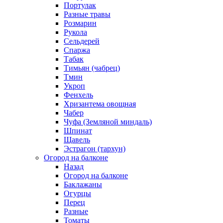
Портулак
Разные травы
Розмарин
Рукола
Сельдерей
Спаржа
Табак
Тимьян (чабрец)
Тмин
Укроп
Фенхель
Хризантема овощная
Чабер
Чуфа (Земляной миндаль)
Шпинат
Щавель
Эстрагон (тархун)
Огород на балконе
Назад
Огород на балконе
Баклажаны
Огурцы
Перец
Разные
Томаты