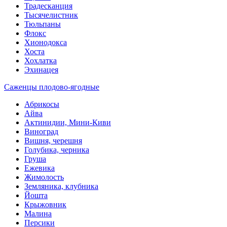
Традесканция
Тысячелистник
Тюльпаны
Флокс
Хионодокса
Хоста
Хохлатка
Эхинацея
Саженцы плодово-ягодные
Абрикосы
Айва
Актинидии, Мини-Киви
Виноград
Вишня, черешня
Голубика, черника
Груша
Ежевика
Жимолость
Земляника, клубника
Йошта
Крыжовник
Малина
Персики