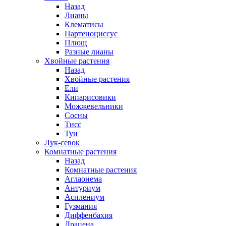
Назад
Лианы
Клематисы
Партеноциссус
Плющ
Разные лианы
Хвойные растения
Назад
Хвойные растения
Ели
Кипарисовики
Можжевельники
Сосны
Тисс
Туи
Лук-севок
Комнатные растения
Назад
Комнатные растения
Аглаонема
Антуриум
Асплениум
Гузмания
Диффенбахия
Драцена