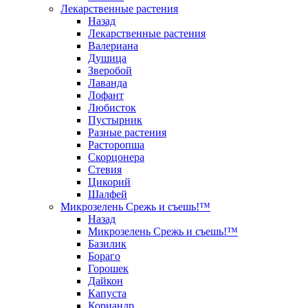
Лекарственные растения
Назад
Лекарственные растения
Валериана
Душица
Зверобой
Лаванда
Лофант
Любисток
Пустырник
Разные растения
Расторопша
Скорцонера
Стевия
Цикорий
Шалфей
Микрозелень Срежь и съешь!™
Назад
Микрозелень Срежь и съешь!™
Базилик
Бораго
Горошек
Дайкон
Капуста
Кориандр