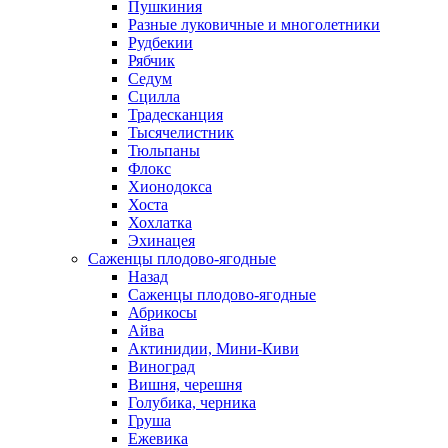
Пушкиния
Разные луковичные и многолетники
Рудбекии
Рябчик
Седум
Сцилла
Традесканция
Тысячелистник
Тюльпаны
Флокс
Хионодокса
Хоста
Хохлатка
Эхинацея
Саженцы плодово-ягодные
Назад
Саженцы плодово-ягодные
Абрикосы
Айва
Актинидии, Мини-Киви
Виноград
Вишня, черешня
Голубика, черника
Груша
Ежевика