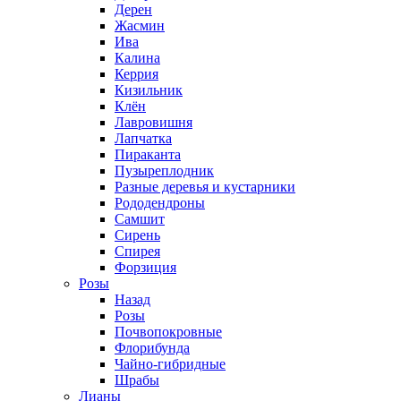
Дерен
Жасмин
Ива
Калина
Керрия
Кизильник
Клён
Лавровишня
Лапчатка
Пираканта
Пузыреплодник
Разные деревья и кустарники
Рододендроны
Самшит
Сирень
Спирея
Форзиция
Розы
Назад
Розы
Почвопокровные
Флорибунда
Чайно-гибридные
Шрабы
Лианы