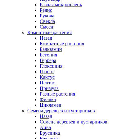
Разная микрозелень
Редис
Рукола
Свекла
Смеси
Комнатные растения
Назад
Комнатные растения
Бальзамин
Бегония
Гербера
Глоксиния
Гранат
Кактус
Пентас
Примула
Разные растения
Фиалка
Цикламен
Семена деревьев и кустарников
Назад
Семена деревьев и кустарников
Айва
Брусника
Ежевика