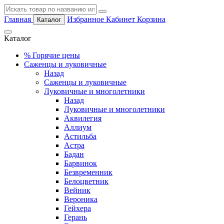
Главная
Избранное
Кабинет
Корзина
Каталог
Каталог
%
Горячие цены
Саженцы и луковичные
Назад
Саженцы и луковичные
Луковичные и многолетники
Назад
Луковичные и многолетники
Аквилегия
Аллиум
Астильба
Астра
Бадан
Барвинок
Безвременник
Белоцветник
Вейник
Вероника
Гейхера
Герань