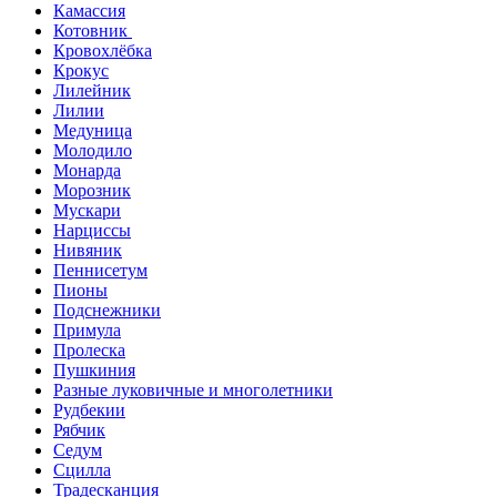
Камассия
Котовник
Кровохлёбка
Крокус
Лилейник
Лилии
Медуница
Молодило
Монарда
Морозник
Мускари
Нарциссы
Нивяник
Пеннисетум
Пионы
Подснежники
Примула
Пролеска
Пушкиния
Разные луковичные и многолетники
Рудбекии
Рябчик
Седум
Сцилла
Традесканция