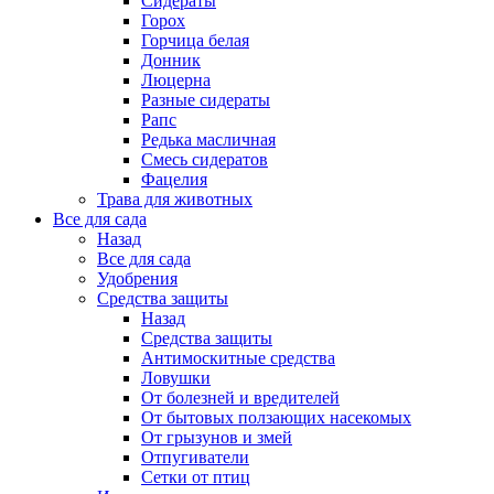
Сидераты
Горох
Горчица белая
Донник
Люцерна
Разные сидераты
Рапс
Редька масличная
Смесь сидератов
Фацелия
Трава для животных
Все для сада
Назад
Все для сада
Удобрения
Средства защиты
Назад
Средства защиты
Антимоскитные средства
Ловушки
От болезней и вредителей
От бытовых ползающих насекомых
От грызунов и змей
Отпугиватели
Сетки от птиц