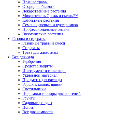
Пряные травы
Огород на балконе
Лекарственные растения
Микрозелень Срежь и съешь!™
Комнатные растения
Семена деревьев и кустарников
Профессиональные семена
Экзотические растения
Газоны и сидераты
Газонные травы и смеси
Сидераты
Трава для животных
Все для сада
Удобрения
Средства защиты
Инструмент и инвентарь
Укрывной материал
Предметы для рассады
Горшки, кашпо, ящики
Светильники
Подставки и опоры для растений
Грунты
Садовые фигуры
Полив
Все для компоста