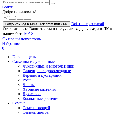
Войти
Добро пожаловать!
Войти через e-mail
Получить код в MAX, Telegram или СМС
Отслеживайте Ваши заказы и получайте код для входа в ЛК в
нашем боте
MAX
Я - новый покупатель
Избранное
0
Горячие цены
Саженцы и луковичные
Луковичные и многолетники
Саженцы плодово-ягодные
Деревья и кустарники
Розы
Лианы
Хвойные растения
Лук-севок
Комнатные растения
Семена
Семена овощей
Семена цветов