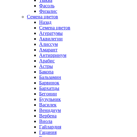
Тыква
Фасоль
Физалис
Семена цветов
Назад
Семена цветов
Агератумы
Аквилегии
Алиссум
Амарант
Антирринум
Арабис
Астры
Бакопа
Бальзамин
Барвинок
Бархатцы
Бегонии
Бузульник
Василек
Венидиум
Вербена
Виола
Гайлардия
Гацания