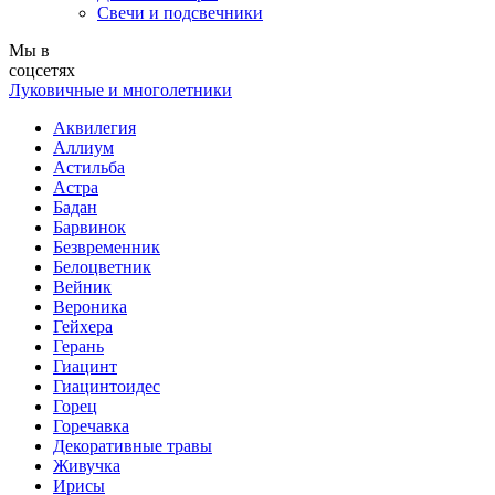
Свечи и подсвечники
Мы в
соцсетях
Луковичные и многолетники
Аквилегия
Аллиум
Астильба
Астра
Бадан
Барвинок
Безвременник
Белоцветник
Вейник
Вероника
Гейхера
Герань
Гиацинт
Гиацинтоидес
Горец
Горечавка
Декоративные травы
Живучка
Ирисы