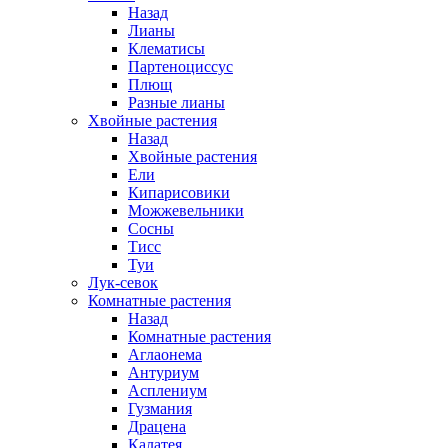
Назад
Лианы
Клематисы
Партеноциссус
Плющ
Разные лианы
Хвойные растения
Назад
Хвойные растения
Ели
Кипарисовики
Можжевельники
Сосны
Тисс
Туи
Лук-севок
Комнатные растения
Назад
Комнатные растения
Аглаонема
Антуриум
Асплениум
Гузмания
Драцена
Калатея