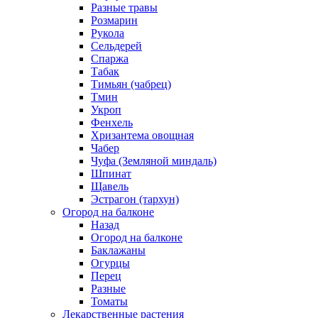
Разные травы
Розмарин
Рукола
Сельдерей
Спаржа
Табак
Тимьян (чабрец)
Тмин
Укроп
Фенхель
Хризантема овощная
Чабер
Чуфа (Земляной миндаль)
Шпинат
Щавель
Эстрагон (тархун)
Огород на балконе
Назад
Огород на балконе
Баклажаны
Огурцы
Перец
Разные
Томаты
Лекарственные растения