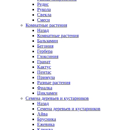
Редис
Рукола
Свекла
Смеси
Комнатные растения
Назад
Комнатные растения
Бальзамин
Бегония
Гербера
Глоксиния
Гранат
Кактус
Пентас
Примула
Разные растения
Фиалка
Цикламен
Семена деревьев и кустарников
Назад
Семена деревьев и кустарников
Айва
Брусника
Ежевика
Клюква