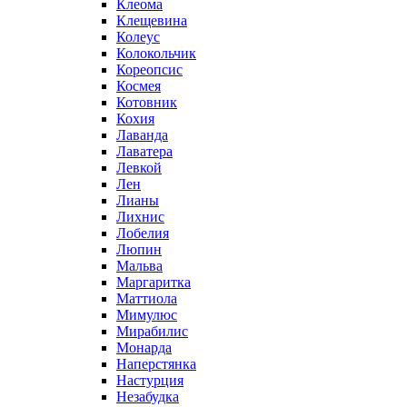
Клеома
Клещевина
Колеус
Колокольчик
Кореопсис
Космея
Котовник
Кохия
Лаванда
Лаватера
Левкой
Лен
Лианы
Лихнис
Лобелия
Люпин
Мальва
Маргаритка
Маттиола
Мимулюс
Мирабилис
Монарда
Наперстянка
Настурция
Незабудка