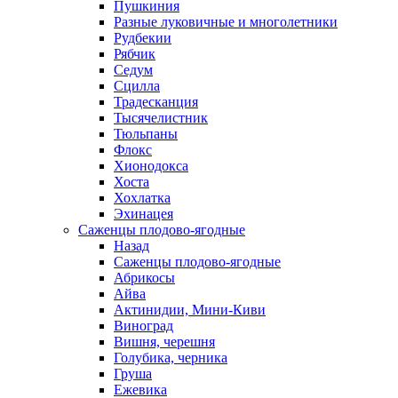
Пушкиния
Разные луковичные и многолетники
Рудбекии
Рябчик
Седум
Сцилла
Традесканция
Тысячелистник
Тюльпаны
Флокс
Хионодокса
Хоста
Хохлатка
Эхинацея
Саженцы плодово-ягодные
Назад
Саженцы плодово-ягодные
Абрикосы
Айва
Актинидии, Мини-Киви
Виноград
Вишня, черешня
Голубика, черника
Груша
Ежевика