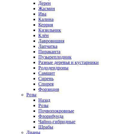
Дерен
Жасмин
Ива
Калина
Керрия
Кизильник
Клён
Лавровишня
Лапчатка
Пираканта
Пузыреплодник
Разные деревья и кустарники
Рододендроны
Самшит
Сирень
Спирея
Форзиция
Розы
Назад
Розы
Почвопокровные
Флорибунда
Чайно-гибридные
Шрабы
Лианы