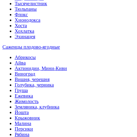
Тысячелистник
Тюльпаны
Флокс
Хионодокса
Хоста
Хохлатка
Эхинацея
Саженцы плодово-ягодные
Абрикосы
Айва
Актинидии, Мини-Киви
Виноград
Вишня, черешня
Голубика, черника
Груша
Ежевика
Жимолость
Земляника, клубника
Йошта
Крыжовник
Малина
Персики
Рябина