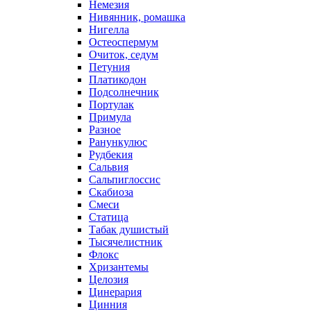
Немезия
Нивянник, ромашка
Нигелла
Остеоспермум
Очиток, седум
Петуния
Платикодон
Подсолнечник
Портулак
Примула
Разное
Ранункулюс
Рудбекия
Сальвия
Сальпиглоссис
Скабиоза
Смеси
Статица
Табак душистый
Тысячелистник
Флокс
Хризантемы
Целозия
Цинерария
Цинния