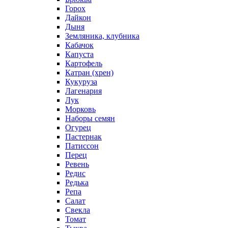
Горох
Дайкон
Дыня
Земляника, клубника
Кабачок
Капуста
Картофель
Катран (хрен)
Кукуруза
Лагенария
Лук
Морковь
Наборы семян
Огурец
Пастернак
Патиссон
Перец
Ревень
Редис
Редька
Репа
Салат
Свекла
Томат