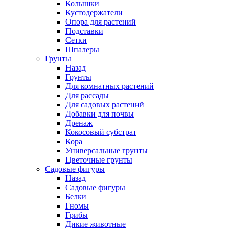
Колышки
Кустодержатели
Опора для растений
Подставки
Сетки
Шпалеры
Грунты
Назад
Грунты
Для комнатных растений
Для рассады
Для садовых растений
Добавки для почвы
Дренаж
Кокосовый субстрат
Кора
Универсальные грунты
Цветочные грунты
Садовые фигуры
Назад
Садовые фигуры
Белки
Гномы
Грибы
Дикие животные