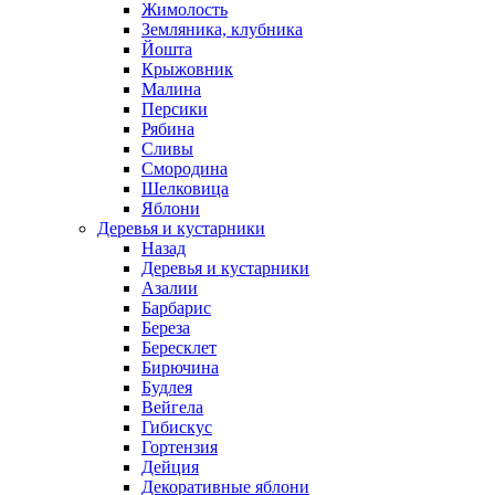
Жимолость
Земляника, клубника
Йошта
Крыжовник
Малина
Персики
Рябина
Сливы
Смородина
Шелковица
Яблони
Деревья и кустарники
Назад
Деревья и кустарники
Азалии
Барбарис
Береза
Бересклет
Бирючина
Будлея
Вейгела
Гибискус
Гортензия
Дейция
Декоративные яблони