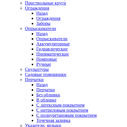
Приствольные круги
Ограждения
Назад
Ограждения
Заборы
Опрыскиватели
Назад
Опрыскиватели
Аккумуляторные
Гидравлические
Пневматические
Помповые
Ручные
Скульптуры
Садовые помощники
Перчатки
Назад
Перчатки
Без обливки
В обливке
С латексным покрытием
С нитриловым покрытием
С полиуретановым покрытием
Точечная заливка
Указатели, ярлыки