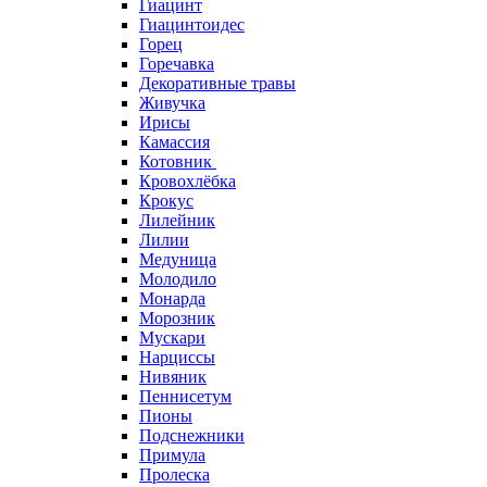
Гиацинт
Гиацинтоидес
Горец
Горечавка
Декоративные травы
Живучка
Ирисы
Камассия
Котовник
Кровохлёбка
Крокус
Лилейник
Лилии
Медуница
Молодило
Монарда
Морозник
Мускари
Нарциссы
Нивяник
Пеннисетум
Пионы
Подснежники
Примула
Пролеска