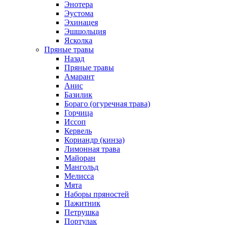
Энотера
Эустома
Эхинацея
Эшшольция
Ясколка
Пряные травы
Назад
Пряные травы
Амарант
Анис
Базилик
Бораго (огуречная трава)
Горчица
Иссоп
Кервель
Кориандр (кинза)
Лимонная трава
Майоран
Мангольд
Мелисса
Мята
Наборы пряностей
Пажитник
Петрушка
Портулак