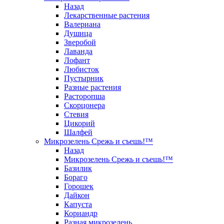
Назад
Лекарственные растения
Валериана
Душица
Зверобой
Лаванда
Лофант
Любисток
Пустырник
Разные растения
Расторопша
Скорцонера
Стевия
Цикорий
Шалфей
Микрозелень Срежь и съешь!™
Назад
Микрозелень Срежь и съешь!™
Базилик
Бораго
Горошек
Дайкон
Капуста
Кориандр
Разная микрозелень