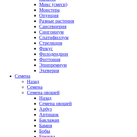
Микс (смеси)
Монстера
Опунция
Разные растения
Сансевиерия
Сингониум
Спатифиллум
Стрелиция
Фикус
Филодендрон
Фиттония
Эпипремнум
Эхеверия
Семена
Назад
Семена
Семена овощей
Назад
Семена овощей
Арбуз
Артишок
Баклажан
Бамия
Бобы
Брюква