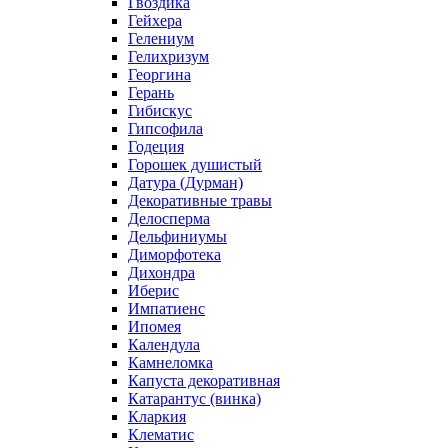
Гвоздика
Гейхера
Гелениум
Гелихризум
Георгина
Герань
Гибискус
Гипсофила
Годеция
Горошек душистый
Датура (Дурман)
Декоративные травы
Делосперма
Дельфиниумы
Диморфотека
Дихондра
Иберис
Импатиенс
Ипомея
Календула
Камнеломка
Капуста декоративная
Катарантус (винка)
Кларкия
Клематис