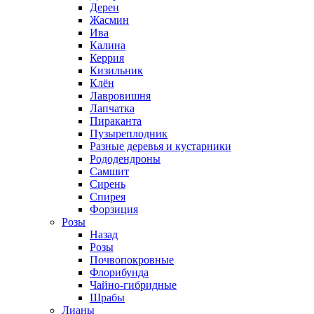
Дерен
Жасмин
Ива
Калина
Керрия
Кизильник
Клён
Лавровишня
Лапчатка
Пираканта
Пузыреплодник
Разные деревья и кустарники
Рододендроны
Самшит
Сирень
Спирея
Форзиция
Розы
Назад
Розы
Почвопокровные
Флорибунда
Чайно-гибридные
Шрабы
Лианы