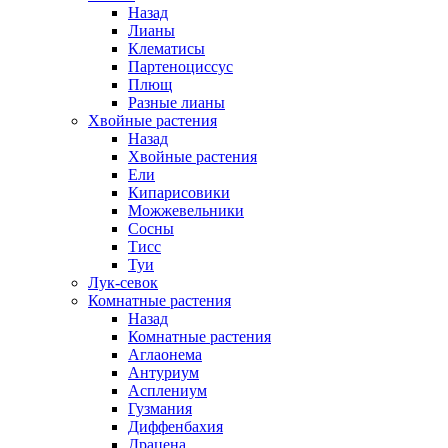
Назад
Лианы
Клематисы
Партеноциссус
Плющ
Разные лианы
Хвойные растения
Назад
Хвойные растения
Ели
Кипарисовики
Можжевельники
Сосны
Тисс
Туи
Лук-севок
Комнатные растения
Назад
Комнатные растения
Аглаонема
Антуриум
Асплениум
Гузмания
Диффенбахия
Драцена