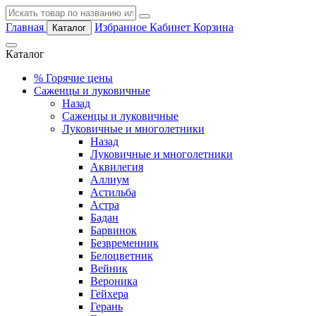
Главная
Избранное
Кабинет
Корзина
Каталог
Каталог
%
Горячие цены
Саженцы и луковичные
Назад
Саженцы и луковичные
Луковичные и многолетники
Назад
Луковичные и многолетники
Аквилегия
Аллиум
Астильба
Астра
Бадан
Барвинок
Безвременник
Белоцветник
Вейник
Вероника
Гейхера
Герань