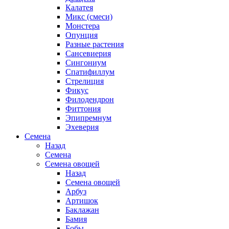
Калатея
Микс (смеси)
Монстера
Опунция
Разные растения
Сансевиерия
Сингониум
Спатифиллум
Стрелиция
Фикус
Филодендрон
Фиттония
Эпипремнум
Эхеверия
Семена
Назад
Семена
Семена овощей
Назад
Семена овощей
Арбуз
Артишок
Баклажан
Бамия
Бобы