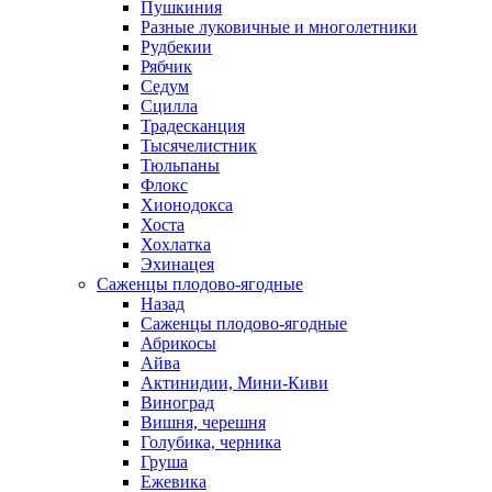
Пушкиния
Разные луковичные и многолетники
Рудбекии
Рябчик
Седум
Сцилла
Традесканция
Тысячелистник
Тюльпаны
Флокс
Хионодокса
Хоста
Хохлатка
Эхинацея
Саженцы плодово-ягодные
Назад
Саженцы плодово-ягодные
Абрикосы
Айва
Актинидии, Мини-Киви
Виноград
Вишня, черешня
Голубика, черника
Груша
Ежевика