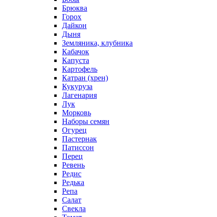
Брюква
Горох
Дайкон
Дыня
Земляника, клубника
Кабачок
Капуста
Картофель
Катран (хрен)
Кукуруза
Лагенария
Лук
Морковь
Наборы семян
Огурец
Пастернак
Патиссон
Перец
Ревень
Редис
Редька
Репа
Салат
Свекла