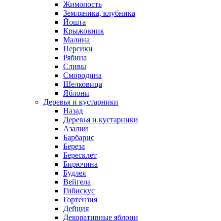
Жимолость
Земляника, клубника
Йошта
Крыжовник
Малина
Персики
Рябина
Сливы
Смородина
Шелковица
Яблони
Деревья и кустарники
Назад
Деревья и кустарники
Азалии
Барбарис
Береза
Бересклет
Бирючина
Будлея
Вейгела
Гибискус
Гортензия
Дейция
Декоративные яблони