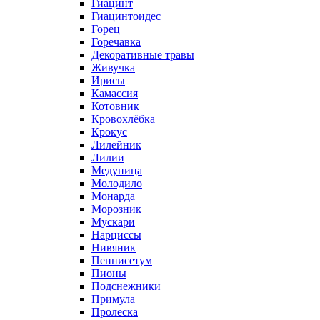
Гиацинт
Гиацинтоидес
Горец
Горечавка
Декоративные травы
Живучка
Ирисы
Камассия
Котовник
Кровохлёбка
Крокус
Лилейник
Лилии
Медуница
Молодило
Монарда
Морозник
Мускари
Нарциссы
Нивяник
Пеннисетум
Пионы
Подснежники
Примула
Пролеска