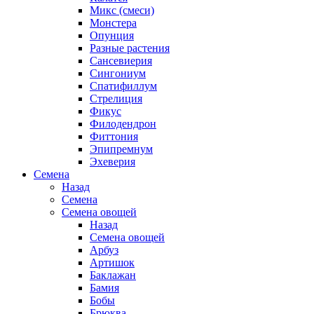
Микс (смеси)
Монстера
Опунция
Разные растения
Сансевиерия
Сингониум
Спатифиллум
Стрелиция
Фикус
Филодендрон
Фиттония
Эпипремнум
Эхеверия
Семена
Назад
Семена
Семена овощей
Назад
Семена овощей
Арбуз
Артишок
Баклажан
Бамия
Бобы
Брюква