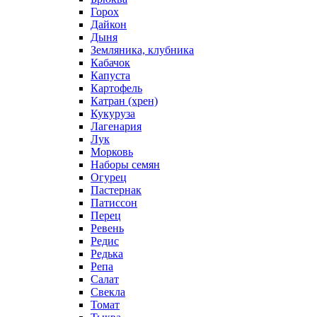
Горох
Дайкон
Дыня
Земляника, клубника
Кабачок
Капуста
Картофель
Катран (хрен)
Кукуруза
Лагенария
Лук
Морковь
Наборы семян
Огурец
Пастернак
Патиссон
Перец
Ревень
Редис
Редька
Репа
Салат
Свекла
Томат