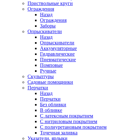
Приствольные круги
Ограждения
Назад
Ограждения
Заборы
Опрыскиватели
Назад
Опрыскиватели
Аккумуляторные
Гидравлические
Пневматические
Помповые
Ручные
Скульптуры
Садовые помощники
Перчатки
Назад
Перчатки
Без обливки
В обливке
С латексным покрытием
С нитриловым покрытием
С полиуретановым покрытием
Точечная заливка
Указатели, ярлыки