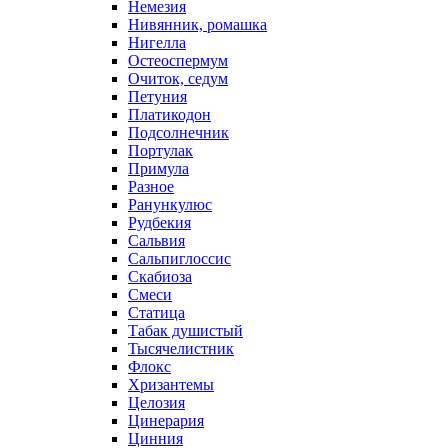
Немезия
Нивянник, ромашка
Нигелла
Остеоспермум
Очиток, седум
Петуния
Платикодон
Подсолнечник
Портулак
Примула
Разное
Ранункулюс
Рудбекия
Сальвия
Сальпиглоссис
Скабиоза
Смеси
Статица
Табак душистый
Тысячелистник
Флокс
Хризантемы
Целозия
Цинерария
Цинния