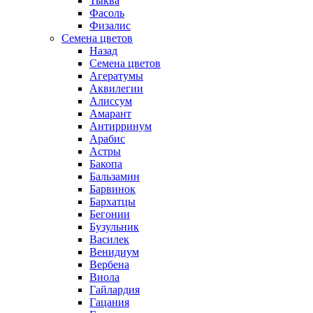
Тыква
Фасоль
Физалис
Семена цветов
Назад
Семена цветов
Агератумы
Аквилегии
Алиссум
Амарант
Антирринум
Арабис
Астры
Бакопа
Бальзамин
Барвинок
Бархатцы
Бегонии
Бузульник
Василек
Венидиум
Вербена
Виола
Гайлардия
Гацания