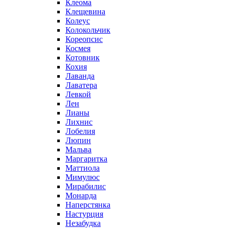
Клеома
Клещевина
Колеус
Колокольчик
Кореопсис
Космея
Котовник
Кохия
Лаванда
Лаватера
Левкой
Лен
Лианы
Лихнис
Лобелия
Люпин
Мальва
Маргаритка
Маттиола
Мимулюс
Мирабилис
Монарда
Наперстянка
Настурция
Незабудка