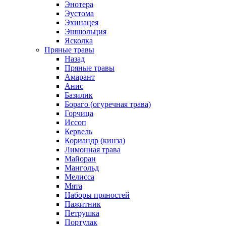
Энотера
Эустома
Эхинацея
Эшшольция
Ясколка
Пряные травы
Назад
Пряные травы
Амарант
Анис
Базилик
Бораго (огуречная трава)
Горчица
Иссоп
Кервель
Кориандр (кинза)
Лимонная трава
Майоран
Мангольд
Мелисса
Мята
Наборы пряностей
Пажитник
Петрушка
Портулак