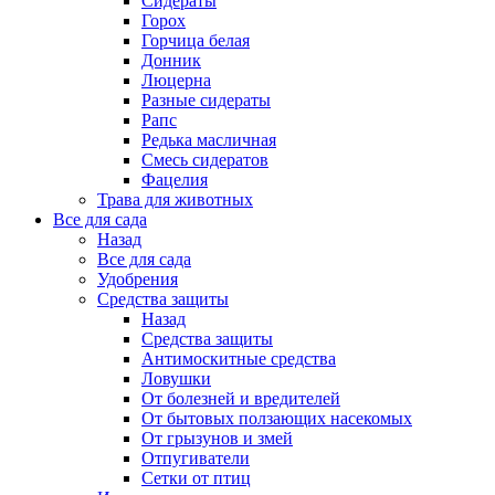
Сидераты
Горох
Горчица белая
Донник
Люцерна
Разные сидераты
Рапс
Редька масличная
Смесь сидератов
Фацелия
Трава для животных
Все для сада
Назад
Все для сада
Удобрения
Средства защиты
Назад
Средства защиты
Антимоскитные средства
Ловушки
От болезней и вредителей
От бытовых ползающих насекомых
От грызунов и змей
Отпугиватели
Сетки от птиц