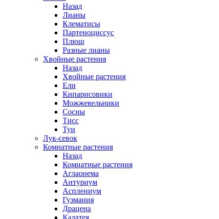
Назад
Лианы
Клематисы
Партеноциссус
Плющ
Разные лианы
Хвойные растения
Назад
Хвойные растения
Ели
Кипарисовики
Можжевельники
Сосны
Тисс
Туи
Лук-севок
Комнатные растения
Назад
Комнатные растения
Аглаонема
Антуриум
Асплениум
Гузмания
Драцена
Калатея