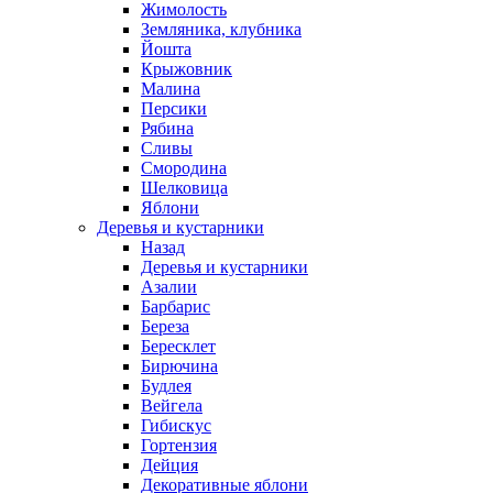
Жимолость
Земляника, клубника
Йошта
Крыжовник
Малина
Персики
Рябина
Сливы
Смородина
Шелковица
Яблони
Деревья и кустарники
Назад
Деревья и кустарники
Азалии
Барбарис
Береза
Бересклет
Бирючина
Будлея
Вейгела
Гибискус
Гортензия
Дейция
Декоративные яблони