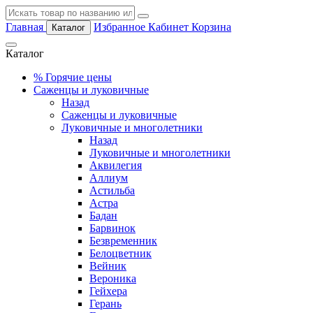
Главная
Избранное
Кабинет
Корзина
Каталог
Каталог
%
Горячие цены
Саженцы и луковичные
Назад
Саженцы и луковичные
Луковичные и многолетники
Назад
Луковичные и многолетники
Аквилегия
Аллиум
Астильба
Астра
Бадан
Барвинок
Безвременник
Белоцветник
Вейник
Вероника
Гейхера
Герань