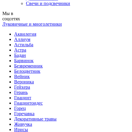
Свечи и подсвечники
Мы в
соцсетях
Луковичные и многолетники
Аквилегия
Аллиум
Астильба
Астра
Бадан
Барвинок
Безвременник
Белоцветник
Вейник
Вероника
Гейхера
Герань
Гиацинт
Гиацинтоидес
Горец
Горечавка
Декоративные травы
Живучка
Ирисы