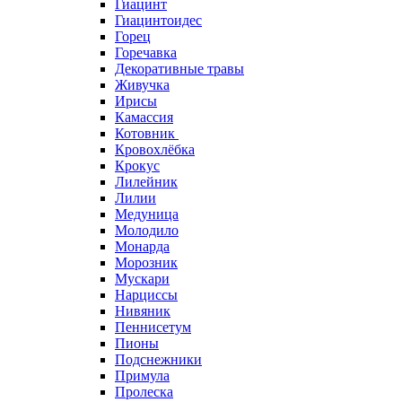
Гиацинт
Гиацинтоидес
Горец
Горечавка
Декоративные травы
Живучка
Ирисы
Камассия
Котовник
Кровохлёбка
Крокус
Лилейник
Лилии
Медуница
Молодило
Монарда
Морозник
Мускари
Нарциссы
Нивяник
Пеннисетум
Пионы
Подснежники
Примула
Пролеска