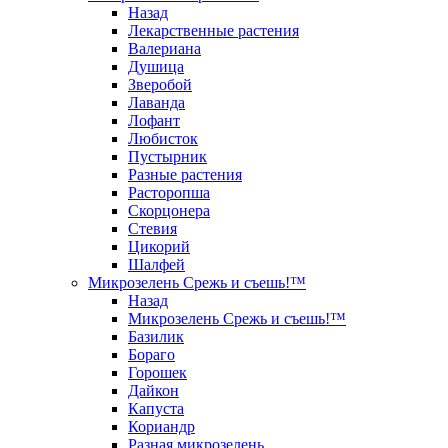
Назад
Лекарственные растения
Валериана
Душица
Зверобой
Лаванда
Лофант
Любисток
Пустырник
Разные растения
Расторопша
Скорцонера
Стевия
Цикорий
Шалфей
Микрозелень Срежь и съешь!™
Назад
Микрозелень Срежь и съешь!™
Базилик
Бораго
Горошек
Дайкон
Капуста
Кориандр
Разная микрозелень