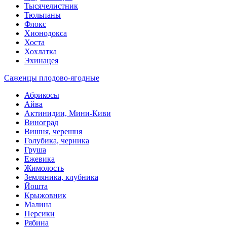
Тысячелистник
Тюльпаны
Флокс
Хионодокса
Хоста
Хохлатка
Эхинацея
Саженцы плодово-ягодные
Абрикосы
Айва
Актинидии, Мини-Киви
Виноград
Вишня, черешня
Голубика, черника
Груша
Ежевика
Жимолость
Земляника, клубника
Йошта
Крыжовник
Малина
Персики
Рябина