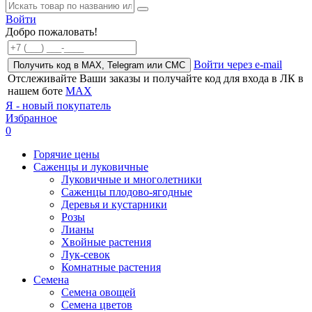
Войти
Добро пожаловать!
Войти через e-mail
Получить код в MAX, Telegram или СМС
Отслеживайте Ваши заказы и получайте код для входа в ЛК в
нашем боте
MAX
Я - новый покупатель
Избранное
0
Горячие цены
Саженцы и луковичные
Луковичные и многолетники
Саженцы плодово-ягодные
Деревья и кустарники
Розы
Лианы
Хвойные растения
Лук-севок
Комнатные растения
Семена
Семена овощей
Семена цветов