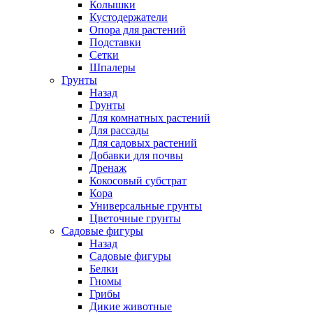
Колышки
Кустодержатели
Опора для растений
Подставки
Сетки
Шпалеры
Грунты
Назад
Грунты
Для комнатных растений
Для рассады
Для садовых растений
Добавки для почвы
Дренаж
Кокосовый субстрат
Кора
Универсальные грунты
Цветочные грунты
Садовые фигуры
Назад
Садовые фигуры
Белки
Гномы
Грибы
Дикие животные