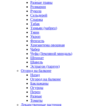
Разные травы
Розмарин
Рукола
Сельдерей
Спаржа
Табак
Тимьян (чабрец)
Тмин
Укроп
Фенхель
Хризантема овощная
Чабер
Чуфа (Земляной миндаль)
Шпинат
Щавель
Эстрагон (тархун)
Огород на балконе
Назад
Огород на балконе
Баклажаны
Огурцы
Перец
Разные
Томаты
Лекарственные растения