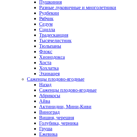
Пушкиния
Разные луковичные и многолетники
Рудбекии
Рябчик
Седум
Сцилла
Традесканция
Тысячелистник
Тюльпаны
Флокс
Хионодокса
Хоста
Хохлатка
Эхинацея
Саженцы плодово-ягодные
Назад
Саженцы плодово-ягодные
Абрикосы
Айва
Актинидии, Мини-Киви
Виноград
Вишня, черешня
Голубика, черника
Груша
Ежевика