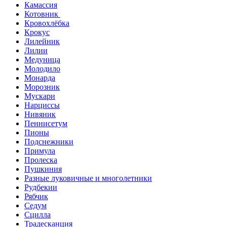
Камассия
Котовник
Кровохлёбка
Крокус
Лилейник
Лилии
Медуница
Молодило
Монарда
Морозник
Мускари
Нарциссы
Нивяник
Пеннисетум
Пионы
Подснежники
Примула
Пролеска
Пушкиния
Разные луковичные и многолетники
Рудбекии
Рябчик
Седум
Сцилла
Традесканция