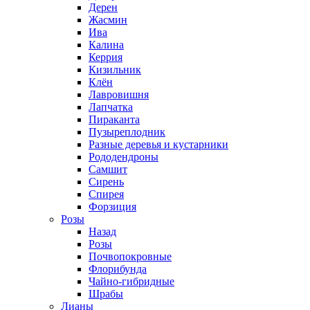
Дерен
Жасмин
Ива
Калина
Керрия
Кизильник
Клён
Лавровишня
Лапчатка
Пираканта
Пузыреплодник
Разные деревья и кустарники
Рододендроны
Самшит
Сирень
Спирея
Форзиция
Розы
Назад
Розы
Почвопокровные
Флорибунда
Чайно-гибридные
Шрабы
Лианы