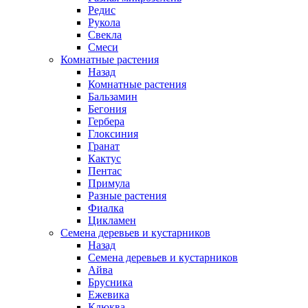
Редис
Рукола
Свекла
Смеси
Комнатные растения
Назад
Комнатные растения
Бальзамин
Бегония
Гербера
Глоксиния
Гранат
Кактус
Пентас
Примула
Разные растения
Фиалка
Цикламен
Семена деревьев и кустарников
Назад
Семена деревьев и кустарников
Айва
Брусника
Ежевика
Клюква