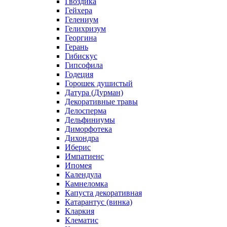
Гвоздика
Гейхера
Гелениум
Гелихризум
Георгина
Герань
Гибискус
Гипсофила
Годеция
Горошек душистый
Датура (Дурман)
Декоративные травы
Делосперма
Дельфиниумы
Диморфотека
Дихондра
Иберис
Импатиенс
Ипомея
Календула
Камнеломка
Капуста декоративная
Катарантус (винка)
Кларкия
Клематис