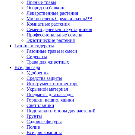
Пряные травы
Огород на балконе
Лекарственные растения
Микрозелень Срежь и съешь!™
Комнатные растения
Семена деревьев и кустарников
Профессиональные семена
Экзотические растения
Газоны и сидераты
Газонные травы и смеси
Сидераты
Трава для животных
Все для сада
Удобрения
Средства защиты
Инструмент и инвентарь
Укрывной материал
Предметы для рассады
Горшки, кашпо, ящики
Светильники
Подставки и опоры для растений
Грунты
Садовые фигуры
Полив
Все для компоста