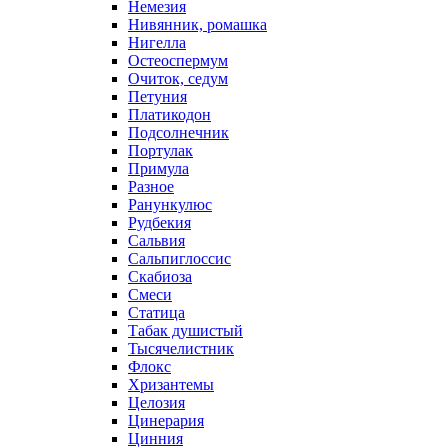
Немезия
Нивянник, ромашка
Нигелла
Остеоспермум
Очиток, седум
Петуния
Платикодон
Подсолнечник
Портулак
Примула
Разное
Ранункулюс
Рудбекия
Сальвия
Сальпиглоссис
Скабиоза
Смеси
Статица
Табак душистый
Тысячелистник
Флокс
Хризантемы
Целозия
Цинерария
Цинния