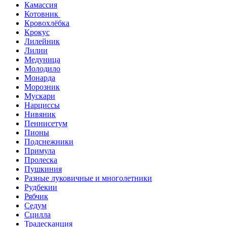
Камассия
Котовник
Кровохлёбка
Крокус
Лилейник
Лилии
Медуница
Молодило
Монарда
Морозник
Мускари
Нарциссы
Нивяник
Пеннисетум
Пионы
Подснежники
Примула
Пролеска
Пушкиния
Разные луковичные и многолетники
Рудбекии
Рябчик
Седум
Сцилла
Традесканция