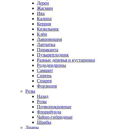
Дерен
Жасмин
Ива
Калина
Керрия
Кизильник
Клён
Лавровишня
Лапчатка
Пираканта
Пузыреплодник
Разные деревья и кустарники
Рододендроны
Самшит
Сирень
Спирея
Форзиция
Розы
Назад
Розы
Почвопокровные
Флорибунда
Чайно-гибридные
Шрабы
Лианы