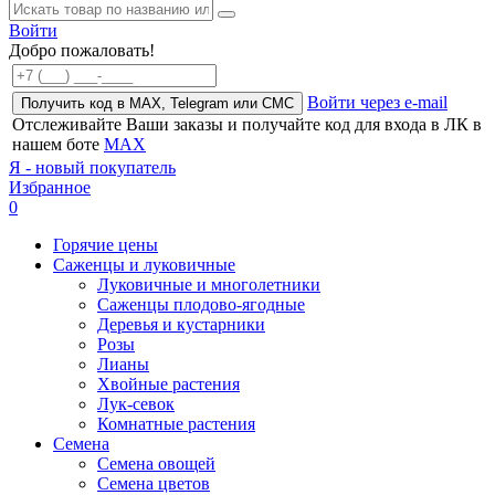
Войти
Добро пожаловать!
Войти через e-mail
Получить код в MAX, Telegram или СМС
Отслеживайте Ваши заказы и получайте код для входа в ЛК в
нашем боте
MAX
Я - новый покупатель
Избранное
0
Горячие цены
Саженцы и луковичные
Луковичные и многолетники
Саженцы плодово-ягодные
Деревья и кустарники
Розы
Лианы
Хвойные растения
Лук-севок
Комнатные растения
Семена
Семена овощей
Семена цветов