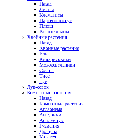
Назад
Лианы
Клематисы
Партеноциссус
Плющ
Разные лианы
Хвойные растения
Назад
Хвойные растения
Ели
Кипарисовики
Можжевельники
Сосны
Тисс
Туи
Лук-севок
Комнатные растения
Назад
Комнатные растения
Аглаонема
Антуриум
Асплениум
Гузмания
Драцена
Калатея