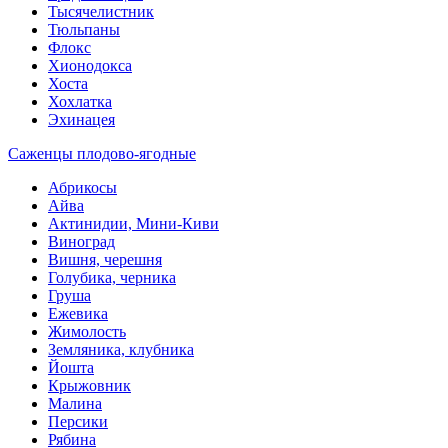
Тысячелистник
Тюльпаны
Флокс
Хионодокса
Хоста
Хохлатка
Эхинацея
Саженцы плодово-ягодные
Абрикосы
Айва
Актинидии, Мини-Киви
Виноград
Вишня, черешня
Голубика, черника
Груша
Ежевика
Жимолость
Земляника, клубника
Йошта
Крыжовник
Малина
Персики
Рябина