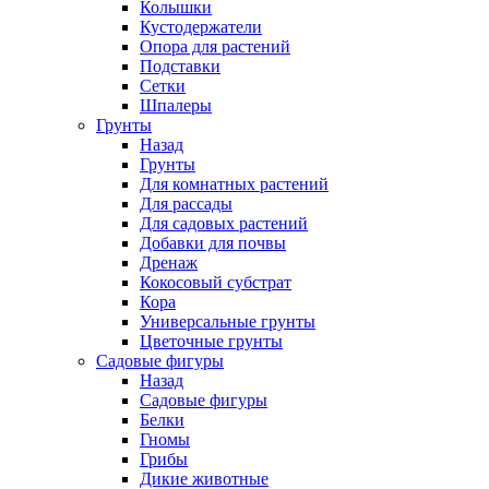
Колышки
Кустодержатели
Опора для растений
Подставки
Сетки
Шпалеры
Грунты
Назад
Грунты
Для комнатных растений
Для рассады
Для садовых растений
Добавки для почвы
Дренаж
Кокосовый субстрат
Кора
Универсальные грунты
Цветочные грунты
Садовые фигуры
Назад
Садовые фигуры
Белки
Гномы
Грибы
Дикие животные