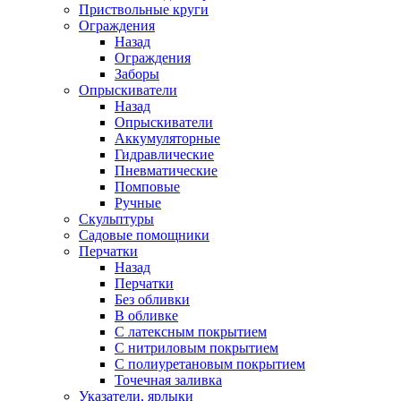
Приствольные круги
Ограждения
Назад
Ограждения
Заборы
Опрыскиватели
Назад
Опрыскиватели
Аккумуляторные
Гидравлические
Пневматические
Помповые
Ручные
Скульптуры
Садовые помощники
Перчатки
Назад
Перчатки
Без обливки
В обливке
С латексным покрытием
С нитриловым покрытием
С полиуретановым покрытием
Точечная заливка
Указатели, ярлыки