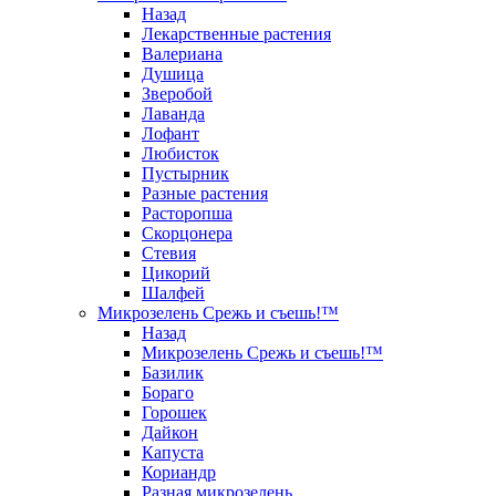
Назад
Лекарственные растения
Валериана
Душица
Зверобой
Лаванда
Лофант
Любисток
Пустырник
Разные растения
Расторопша
Скорцонера
Стевия
Цикорий
Шалфей
Микрозелень Срежь и съешь!™
Назад
Микрозелень Срежь и съешь!™
Базилик
Бораго
Горошек
Дайкон
Капуста
Кориандр
Разная микрозелень