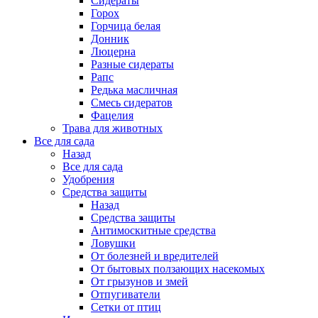
Сидераты
Горох
Горчица белая
Донник
Люцерна
Разные сидераты
Рапс
Редька масличная
Смесь сидератов
Фацелия
Трава для животных
Все для сада
Назад
Все для сада
Удобрения
Средства защиты
Назад
Средства защиты
Антимоскитные средства
Ловушки
От болезней и вредителей
От бытовых ползающих насекомых
От грызунов и змей
Отпугиватели
Сетки от птиц