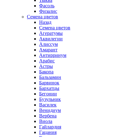
Тыква
Фасоль
Физалис
Семена цветов
Назад
Семена цветов
Агератумы
Аквилегии
Алиссум
Амарант
Антирринум
Арабис
Астры
Бакопа
Бальзамин
Барвинок
Бархатцы
Бегонии
Бузульник
Василек
Венидиум
Вербена
Виола
Гайлардия
Гацания