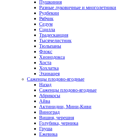
Пушкиния
Разные луковичные и многолетники
Рудбекии
Рябчик
Седум
Сцилла
Традесканция
Тысячелистник
Тюльпаны
Флокс
Хионодокса
Хоста
Хохлатка
Эхинацея
Саженцы плодово-ягодные
Назад
Саженцы плодово-ягодные
Абрикосы
Айва
Актинидии, Мини-Киви
Виноград
Вишня, черешня
Голубика, черника
Груша
Ежевика