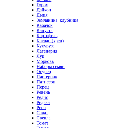
Горох
Дайкон
Дыня
Земляника, клубника
Кабачок
Капуста
Картофель
Катран (хрен)
Кукуруза
Лагенария
Лук
Морковь
Наборы семян
Огурец
Пастернак
Патиссон
Перец
Ревень
Редис
Редька
Репа
Салат
Свекла
Томат