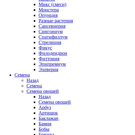
Микс (смеси)
Монстера
Опунция
Разные растения
Сансевиерия
Сингониум
Спатифиллум
Стрелиция
Фикус
Филодендрон
Фиттония
Эпипремнум
Эхеверия
Семена
Назад
Семена
Семена овощей
Назад
Семена овощей
Арбуз
Артишок
Баклажан
Бамия
Бобы
Брюква