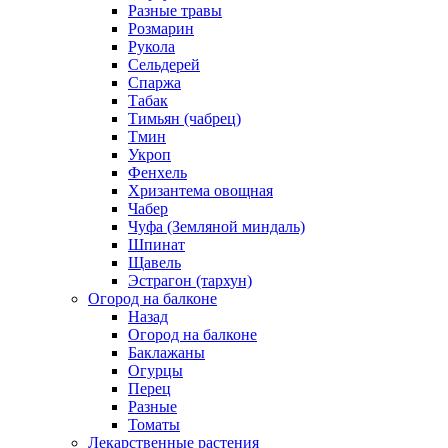
Разные травы
Розмарин
Рукола
Сельдерей
Спаржа
Табак
Тимьян (чабрец)
Тмин
Укроп
Фенхель
Хризантема овощная
Чабер
Чуфа (Земляной миндаль)
Шпинат
Щавель
Эстрагон (тархун)
Огород на балконе
Назад
Огород на балконе
Баклажаны
Огурцы
Перец
Разные
Томаты
Лекарственные растения