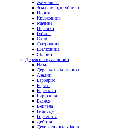
Жимолость
Земляника, клубника
Йошта
Крыжовник
Малина
Персики
Рябина
Сливы
Смородина
Шелковица
Яблони
Деревья и кустарники
Назад
Деревья и кустарники
Азалии
Барбарис
Береза
Бересклет
Бирючина
Будлея
Вейгела
Гибискус
Гортензия
Дейция
Декоративные яблони