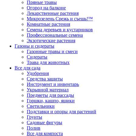
Пряные травы
Огород на балконе
Лекарственные растения
Микрозелень Срежь и съешь!™
Комнатные растения
Семена деревьев и кустарников
Профессиональные семена
Экзотические растения
Газоны и сидераты
Газонные травы и смеси
Сидераты
Трава для животных
Все для сада
Удобрения
Средства защиты
Инструмент и инвентарь
Укрывной материал
Предметы для рассады
Горшки, кашпо, ящики
Светильники
Подставки и опоры для растений
Грунты
Садовые фигуры
Полив
Все для компоста