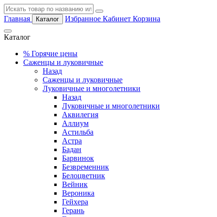
Главная
Избранное
Кабинет
Корзина
Каталог
Каталог
%
Горячие цены
Саженцы и луковичные
Назад
Саженцы и луковичные
Луковичные и многолетники
Назад
Луковичные и многолетники
Аквилегия
Аллиум
Астильба
Астра
Бадан
Барвинок
Безвременник
Белоцветник
Вейник
Вероника
Гейхера
Герань