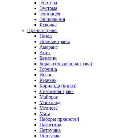
Энотера
Эустома
Эхинацея
Эшшольция
Ясколка
Пряные травы
Назад
Пряные травы
Амарант
Анис
Базилик
Бораго (огуречная трава)
Горчица
Иссоп
Кервель
Кориандр (кинза)
Лимонная трава
Майоран
Мангольд
Мелисса
Мята
Наборы пряностей
Пажитник
Петрушка
Портулак