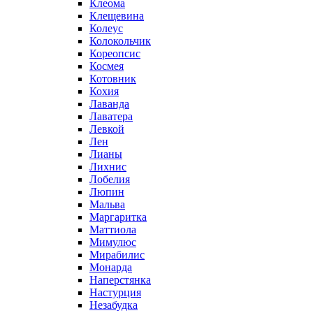
Клеома
Клещевина
Колеус
Колокольчик
Кореопсис
Космея
Котовник
Кохия
Лаванда
Лаватера
Левкой
Лен
Лианы
Лихнис
Лобелия
Люпин
Мальва
Маргаритка
Маттиола
Мимулюс
Мирабилис
Монарда
Наперстянка
Настурция
Незабудка