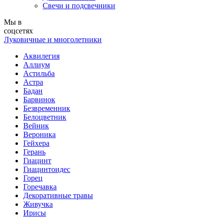
Свечи и подсвечники
Мы в
соцсетях
Луковичные и многолетники
Аквилегия
Аллиум
Астильба
Астра
Бадан
Барвинок
Безвременник
Белоцветник
Вейник
Вероника
Гейхера
Герань
Гиацинт
Гиацинтоидес
Горец
Горечавка
Декоративные травы
Живучка
Ирисы