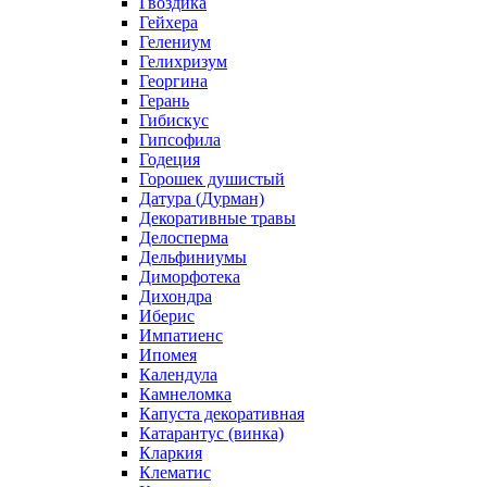
Гвоздика
Гейхера
Гелениум
Гелихризум
Георгина
Герань
Гибискус
Гипсофила
Годеция
Горошек душистый
Датура (Дурман)
Декоративные травы
Делосперма
Дельфиниумы
Диморфотека
Дихондра
Иберис
Импатиенс
Ипомея
Календула
Камнеломка
Капуста декоративная
Катарантус (винка)
Кларкия
Клематис