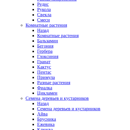
Редис
Рукола
Свекла
Смеси
Комнатные растения
Назад
Комнатные растения
Бальзамин
Бегония
Гербера
Глоксиния
Гранат
Кактус
Пентас
Примула
Разные растения
Фиалка
Цикламен
Семена деревьев и кустарников
Назад
Семена деревьев и кустарников
Айва
Брусника
Ежевика
Клюква