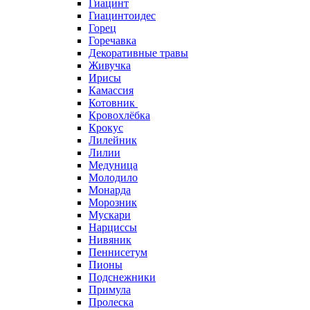
Гиацинт
Гиацинтоидес
Горец
Горечавка
Декоративные травы
Живучка
Ирисы
Камассия
Котовник
Кровохлёбка
Крокус
Лилейник
Лилии
Медуница
Молодило
Монарда
Морозник
Мускари
Нарциссы
Нивяник
Пеннисетум
Пионы
Подснежники
Примула
Пролеска