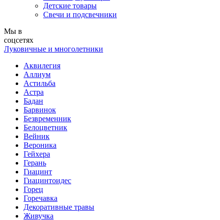
Детские товары
Свечи и подсвечники
Мы в
соцсетях
Луковичные и многолетники
Аквилегия
Аллиум
Астильба
Астра
Бадан
Барвинок
Безвременник
Белоцветник
Вейник
Вероника
Гейхера
Герань
Гиацинт
Гиацинтоидес
Горец
Горечавка
Декоративные травы
Живучка