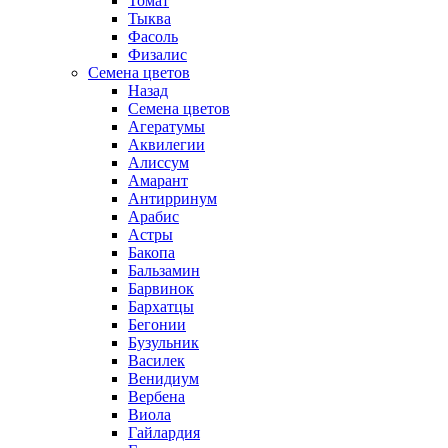
Томат
Тыква
Фасоль
Физалис
Семена цветов
Назад
Семена цветов
Агератумы
Аквилегии
Алиссум
Амарант
Антирринум
Арабис
Астры
Бакопа
Бальзамин
Барвинок
Бархатцы
Бегонии
Бузульник
Василек
Венидиум
Вербена
Виола
Гайлардия