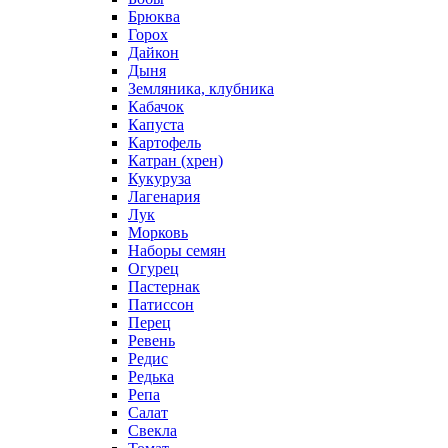
Брюква
Горох
Дайкон
Дыня
Земляника, клубника
Кабачок
Капуста
Картофель
Катран (хрен)
Кукуруза
Лагенария
Лук
Морковь
Наборы семян
Огурец
Пастернак
Патиссон
Перец
Ревень
Редис
Редька
Репа
Салат
Свекла