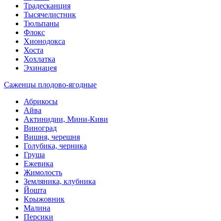
Традесканция
Тысячелистник
Тюльпаны
Флокс
Хионодокса
Хоста
Хохлатка
Эхинацея
Саженцы плодово-ягодные
Абрикосы
Айва
Актинидии, Мини-Киви
Виноград
Вишня, черешня
Голубика, черника
Груша
Ежевика
Жимолость
Земляника, клубника
Йошта
Крыжовник
Малина
Персики