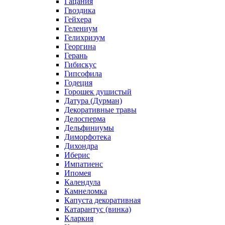
Гацания
Гвоздика
Гейхера
Гелениум
Гелихризум
Георгина
Герань
Гибискус
Гипсофила
Годеция
Горошек душистый
Датура (Дурман)
Декоративные травы
Делосперма
Дельфиниумы
Диморфотека
Дихондра
Иберис
Импатиенс
Ипомея
Календула
Камнеломка
Капуста декоративная
Катарантус (винка)
Кларкия