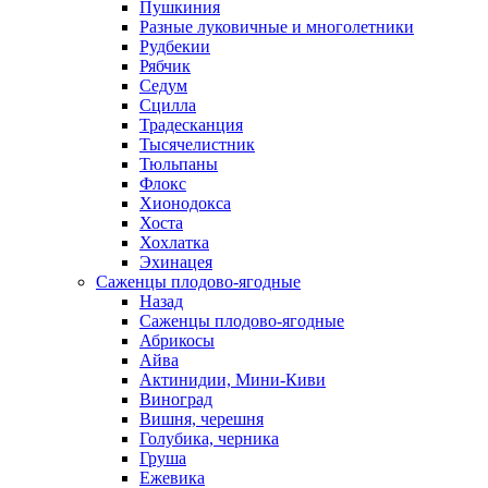
Пушкиния
Разные луковичные и многолетники
Рудбекии
Рябчик
Седум
Сцилла
Традесканция
Тысячелистник
Тюльпаны
Флокс
Хионодокса
Хоста
Хохлатка
Эхинацея
Саженцы плодово-ягодные
Назад
Саженцы плодово-ягодные
Абрикосы
Айва
Актинидии, Мини-Киви
Виноград
Вишня, черешня
Голубика, черника
Груша
Ежевика