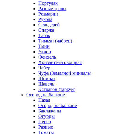
Портулак
Разные травы
Розмарин
Рукола
Сельдерей
Спаржа
Табак
Тимьян (чабрец)
Тмин
Укроп
Фенхель
Хризантема овощная
Чабер
Чуфа (Земляной миндаль)
Шпинат
Щавель
Эстрагон (тархун)
Огород на балконе
Назад
Огород на балконе
Баклажаны
Огурцы
Перец
Разные
Томаты