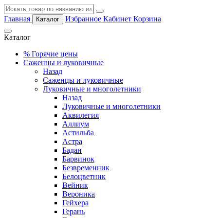
Главная
Избранное
Кабинет
Корзина
Каталог
Каталог
%
Горячие цены
Саженцы и луковичные
Назад
Саженцы и луковичные
Луковичные и многолетники
Назад
Луковичные и многолетники
Аквилегия
Аллиум
Астильба
Астра
Бадан
Барвинок
Безвременник
Белоцветник
Вейник
Вероника
Гейхера
Герань