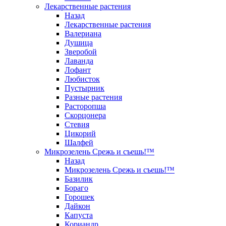
Лекарственные растения
Назад
Лекарственные растения
Валериана
Душица
Зверобой
Лаванда
Лофант
Любисток
Пустырник
Разные растения
Расторопша
Скорцонера
Стевия
Цикорий
Шалфей
Микрозелень Срежь и съешь!™
Назад
Микрозелень Срежь и съешь!™
Базилик
Бораго
Горошек
Дайкон
Капуста
Кориандр