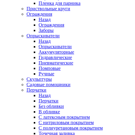
Пленка для парника
Приствольные круги
Ограждения
Назад
Ограждения
Заборы
Опрыскиватели
Назад
Опрыскиватели
Аккумуляторные
Гидравлические
Пневматические
Помповые
Ручные
Скульптуры
Садовые помощники
Перчатки
Назад
Перчатки
Без обливки
В обливке
С латексным покрытием
С нитриловым покрытием
С полиуретановым покрытием
Точечная заливка