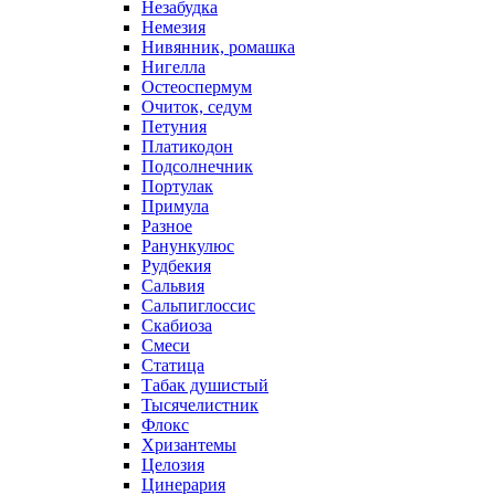
Незабудка
Немезия
Нивянник, ромашка
Нигелла
Остеоспермум
Очиток, седум
Петуния
Платикодон
Подсолнечник
Портулак
Примула
Разное
Ранункулюс
Рудбекия
Сальвия
Сальпиглоссис
Скабиоза
Смеси
Статица
Табак душистый
Тысячелистник
Флокс
Хризантемы
Целозия
Цинерария