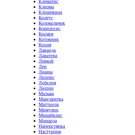
Клематис
Клеома
Клещевина
Колеус
Колокольчик
Кореопсис
Космея
Котовник
Кохия
Лаванда
Лаватера
Левкой
Лен
Лианы
Лихнис
Лобелия
Люпин
Мальва
Маргаритка
Маттиола
Мимулюс
Мирабилис
Монарда
Наперстянка
Настурция