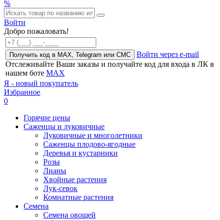
%
Войти
Добро пожаловать!
Войти через e-mail
Получить код в MAX, Telegram или СМС
Отслеживайте Ваши заказы и получайте код для входа в ЛК в
нашем боте
MAX
Я - новый покупатель
Избранное
0
Горячие цены
Саженцы и луковичные
Луковичные и многолетники
Саженцы плодово-ягодные
Деревья и кустарники
Розы
Лианы
Хвойные растения
Лук-севок
Комнатные растения
Семена
Семена овощей