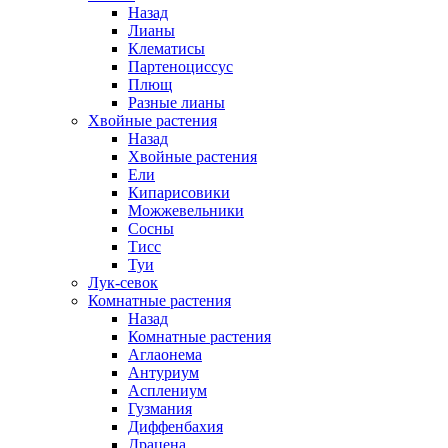
Назад
Лианы
Клематисы
Партеноциссус
Плющ
Разные лианы
Хвойные растения
Назад
Хвойные растения
Ели
Кипарисовики
Можжевельники
Сосны
Тисс
Туи
Лук-севок
Комнатные растения
Назад
Комнатные растения
Аглаонема
Антуриум
Асплениум
Гузмания
Диффенбахия
Драцена