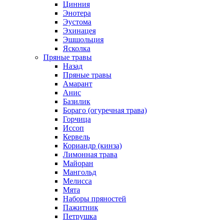
Цинния
Энотера
Эустома
Эхинацея
Эшшольция
Ясколка
Пряные травы
Назад
Пряные травы
Амарант
Анис
Базилик
Бораго (огуречная трава)
Горчица
Иссоп
Кервель
Кориандр (кинза)
Лимонная трава
Майоран
Мангольд
Мелисса
Мята
Наборы пряностей
Пажитник
Петрушка