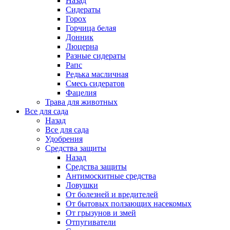
Назад
Сидераты
Горох
Горчица белая
Донник
Люцерна
Разные сидераты
Рапс
Редька масличная
Смесь сидератов
Фацелия
Трава для животных
Все для сада
Назад
Все для сада
Удобрения
Средства защиты
Назад
Средства защиты
Антимоскитные средства
Ловушки
От болезней и вредителей
От бытовых ползающих насекомых
От грызунов и змей
Отпугиватели