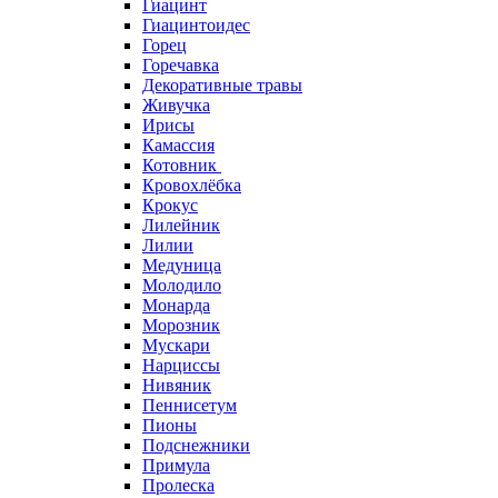
Гиацинт
Гиацинтоидес
Горец
Горечавка
Декоративные травы
Живучка
Ирисы
Камассия
Котовник
Кровохлёбка
Крокус
Лилейник
Лилии
Медуница
Молодило
Монарда
Морозник
Мускари
Нарциссы
Нивяник
Пеннисетум
Пионы
Подснежники
Примула
Пролеска