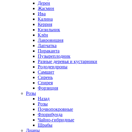
Дерен
Жасмин
Ива
Калина
Керрия
Кизильник
Клён
Лавровишня
Лапчатка
Пираканта
Пузыреплодник
Разные деревья и кустарники
Рододендроны
Самшит
Сирень
Спирея
Форзиция
Розы
Назад
Розы
Почвопокровные
Флорибунда
Чайно-гибридные
Шрабы
Лианы