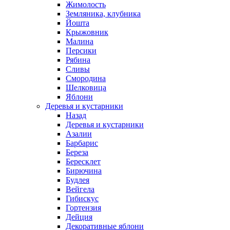
Жимолость
Земляника, клубника
Йошта
Крыжовник
Малина
Персики
Рябина
Сливы
Смородина
Шелковица
Яблони
Деревья и кустарники
Назад
Деревья и кустарники
Азалии
Барбарис
Береза
Бересклет
Бирючина
Будлея
Вейгела
Гибискус
Гортензия
Дейция
Декоративные яблони