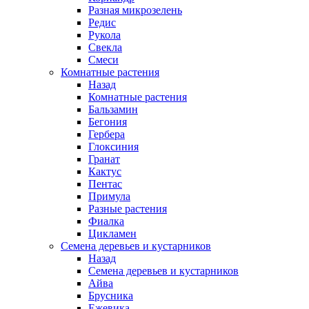
Разная микрозелень
Редис
Рукола
Свекла
Смеси
Комнатные растения
Назад
Комнатные растения
Бальзамин
Бегония
Гербера
Глоксиния
Гранат
Кактус
Пентас
Примула
Разные растения
Фиалка
Цикламен
Семена деревьев и кустарников
Назад
Семена деревьев и кустарников
Айва
Брусника
Ежевика