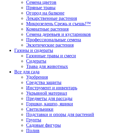
Семена цветов
Пряные травы
Огород на балконе
Лекарственные растения
Микрозелень Срежь и съешь!™
Комнатные растения
Семена деревьев и кустарников
Профессиональные семена
Экзотические растения
Газоны и сидераты
Газонные травы и смеси
Сидераты
Трава для животных
Все для сада
Удобрения
Средства защиты
Инструмент и инвентарь
Укрывной материал
Предметы для рассады
Горшки, кашпо, ящики
Светильники
Подставки и опоры для растений
Грунты
Садовые фигуры
Полив