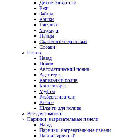
Дикие животные
Ежи
Зайцы
Кошки
Лягушки
Медведи
Птицы
Сказочные персонажи
Собаки
Полив
Назад
Полив
Автоматический полив
Адаптеры
Капельный полив
Коннекторы
Муфты
Разбрызгиватели
Разное
Шланги для полива
Все для компоста
Парники, нагревательные панели
Назад
Парники, нагревательные панели
Парник арочный