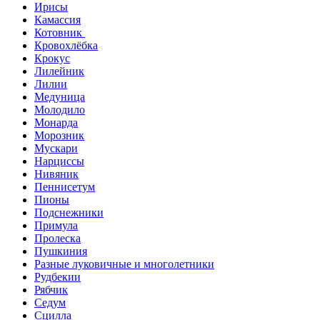
Ирисы
Камассия
Котовник
Кровохлёбка
Крокус
Лилейник
Лилии
Медуница
Молодило
Монарда
Морозник
Мускари
Нарциссы
Нивяник
Пеннисетум
Пионы
Подснежники
Примула
Пролеска
Пушкиния
Разные луковичные и многолетники
Рудбекии
Рябчик
Седум
Сцилла