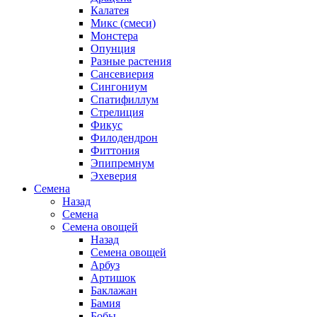
Калатея
Микс (смеси)
Монстера
Опунция
Разные растения
Сансевиерия
Сингониум
Спатифиллум
Стрелиция
Фикус
Филодендрон
Фиттония
Эпипремнум
Эхеверия
Семена
Назад
Семена
Семена овощей
Назад
Семена овощей
Арбуз
Артишок
Баклажан
Бамия
Бобы