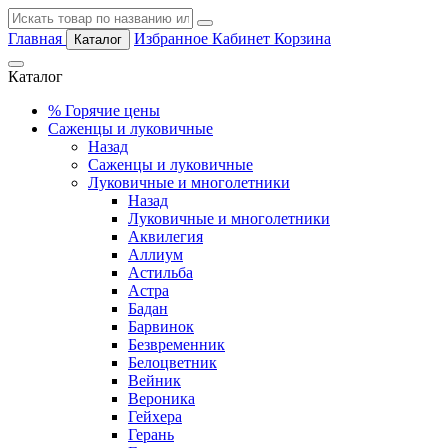
Главная
Избранное
Кабинет
Корзина
Каталог
Каталог
%
Горячие цены
Саженцы и луковичные
Назад
Саженцы и луковичные
Луковичные и многолетники
Назад
Луковичные и многолетники
Аквилегия
Аллиум
Астильба
Астра
Бадан
Барвинок
Безвременник
Белоцветник
Вейник
Вероника
Гейхера
Герань