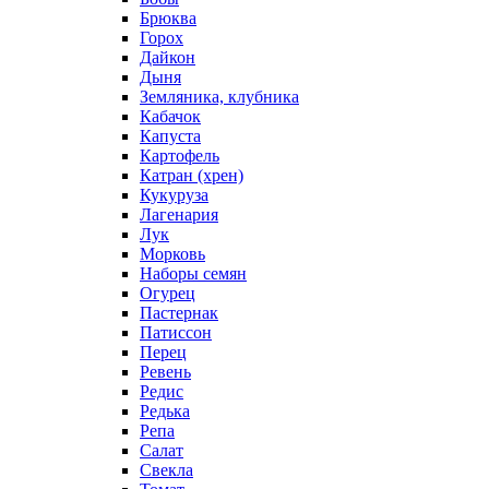
Брюква
Горох
Дайкон
Дыня
Земляника, клубника
Кабачок
Капуста
Картофель
Катран (хрен)
Кукуруза
Лагенария
Лук
Морковь
Наборы семян
Огурец
Пастернак
Патиссон
Перец
Ревень
Редис
Редька
Репа
Салат
Свекла