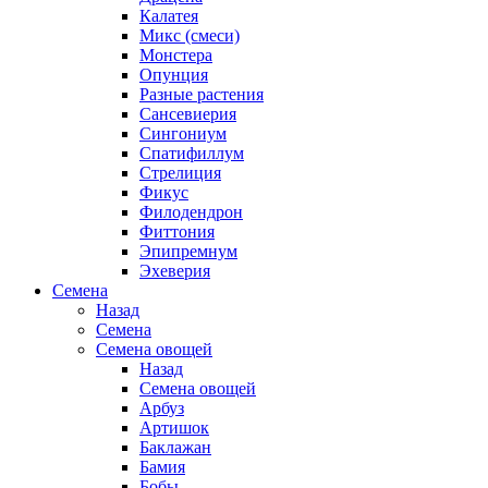
Калатея
Микс (смеси)
Монстера
Опунция
Разные растения
Сансевиерия
Сингониум
Спатифиллум
Стрелиция
Фикус
Филодендрон
Фиттония
Эпипремнум
Эхеверия
Семена
Назад
Семена
Семена овощей
Назад
Семена овощей
Арбуз
Артишок
Баклажан
Бамия
Бобы