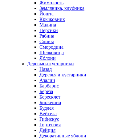
Жимолость
Земляника, клубника
Йошта
Крыжовник
Малина
Персики
Рябина
Сливы
Смородина
Шелковица
Яблони
Деревья и кустарники
Назад
Деревья и кустарники
Азалии
Барбарис
Береза
Бересклет
Бирючина
Будлея
Вейгела
Гибискус
Гортензия
Дейция
Декоративные яблони