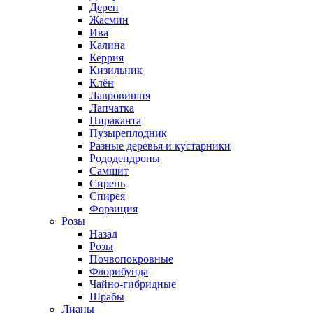
Дерен
Жасмин
Ива
Калина
Керрия
Кизильник
Клён
Лавровишня
Лапчатка
Пираканта
Пузыреплодник
Разные деревья и кустарники
Рододендроны
Самшит
Сирень
Спирея
Форзиция
Розы
Назад
Розы
Почвопокровные
Флорибунда
Чайно-гибридные
Шрабы
Лианы