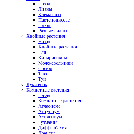
Назад
Лианы
Клематисы
Партеноциссус
Плющ
Разные лианы
Хвойные растения
Назад
Хвойные растения
Ели
Кипарисовики
Можжевельники
Сосны
Тисс
Туи
Лук-севок
Комнатные растения
Назад
Комнатные растения
Аглаонема
Антуриум
Асплениум
Гузмания
Диффенбахия
Драцена