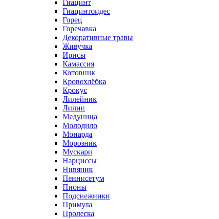
Гиацинт
Гиацинтоидес
Горец
Горечавка
Декоративные травы
Живучка
Ирисы
Камассия
Котовник
Кровохлёбка
Крокус
Лилейник
Лилии
Медуница
Молодило
Монарда
Морозник
Мускари
Нарциссы
Нивяник
Пеннисетум
Пионы
Подснежники
Примула
Пролеска