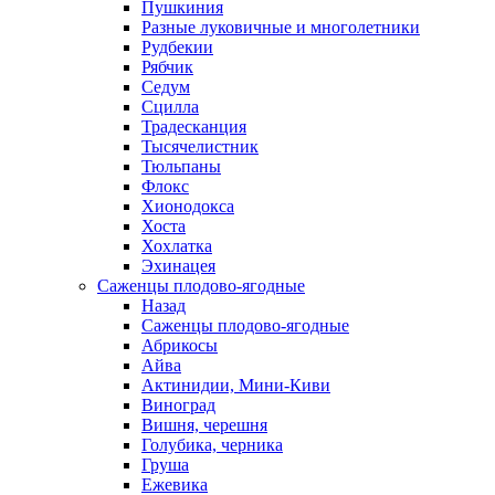
Пушкиния
Разные луковичные и многолетники
Рудбекии
Рябчик
Седум
Сцилла
Традесканция
Тысячелистник
Тюльпаны
Флокс
Хионодокса
Хоста
Хохлатка
Эхинацея
Саженцы плодово-ягодные
Назад
Саженцы плодово-ягодные
Абрикосы
Айва
Актинидии, Мини-Киви
Виноград
Вишня, черешня
Голубика, черника
Груша
Ежевика