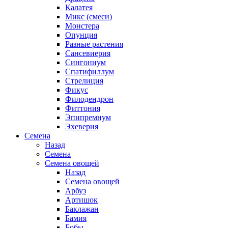
Калатея
Микс (смеси)
Монстера
Опунция
Разные растения
Сансевиерия
Сингониум
Спатифиллум
Стрелиция
Фикус
Филодендрон
Фиттония
Эпипремнум
Эхеверия
Семена
Назад
Семена
Семена овощей
Назад
Семена овощей
Арбуз
Артишок
Баклажан
Бамия
Бобы