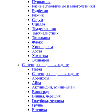
Пушкиния
Разные луковичные и многолетники
Рудбекии
Рябчик
Седум
Сцилла
Традесканция
Тысячелистник
Тюльпаны
Флокс
Хионодокса
Хоста
Хохлатка
Эхинацея
Саженцы плодово-ягодные
Назад
Саженцы плодово-ягодные
Абрикосы
Айва
Актинидии, Мини-Киви
Виноград
Вишня, черешня
Голубика, черника
Груша
Ежевика