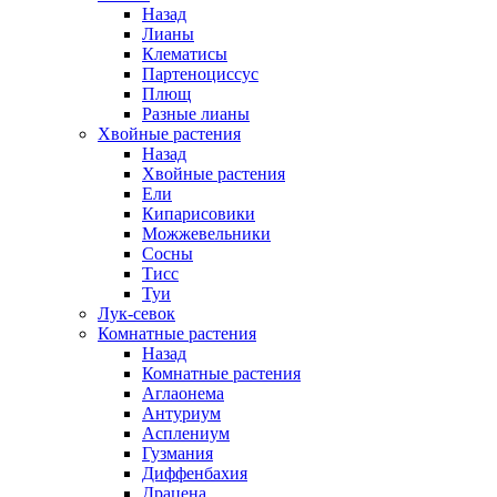
Назад
Лианы
Клематисы
Партеноциссус
Плющ
Разные лианы
Хвойные растения
Назад
Хвойные растения
Ели
Кипарисовики
Можжевельники
Сосны
Тисс
Туи
Лук-севок
Комнатные растения
Назад
Комнатные растения
Аглаонема
Антуриум
Асплениум
Гузмания
Диффенбахия
Драцена