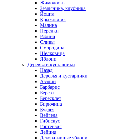
Жимолость
Земляника, клубника
Йошта
Крыжовник
Малина
Персики
Рябина
Сливы
Смородина
Шелковица
Яблони
Деревья и кустарники
Назад
Деревья и кустарники
Азалии
Барбарис
Береза
Бересклет
Бирючина
Будлея
Вейгела
Гибискус
Гортензия
Дейция
Декоративные яблони