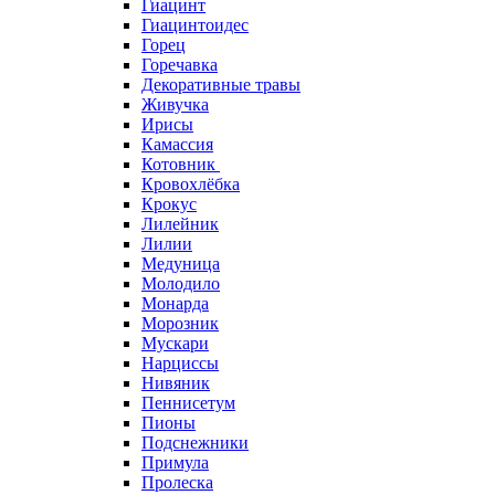
Гиацинт
Гиацинтоидес
Горец
Горечавка
Декоративные травы
Живучка
Ирисы
Камассия
Котовник
Кровохлёбка
Крокус
Лилейник
Лилии
Медуница
Молодило
Монарда
Морозник
Мускари
Нарциссы
Нивяник
Пеннисетум
Пионы
Подснежники
Примула
Пролеска