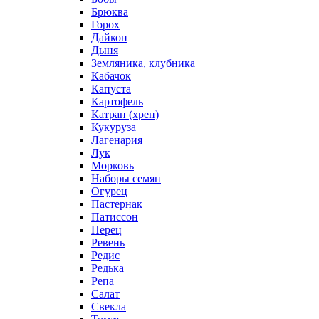
Брюква
Горох
Дайкон
Дыня
Земляника, клубника
Кабачок
Капуста
Картофель
Катран (хрен)
Кукуруза
Лагенария
Лук
Морковь
Наборы семян
Огурец
Пастернак
Патиссон
Перец
Ревень
Редис
Редька
Репа
Салат
Свекла