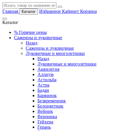
Главная
Избранное
Кабинет
Корзина
Каталог
Каталог
%
Горячие цены
Саженцы и луковичные
Назад
Саженцы и луковичные
Луковичные и многолетники
Назад
Луковичные и многолетники
Аквилегия
Аллиум
Астильба
Астра
Бадан
Барвинок
Безвременник
Белоцветник
Вейник
Вероника
Гейхера
Герань