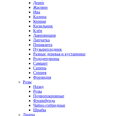
Дерен
Жасмин
Ива
Калина
Керрия
Кизильник
Клён
Лавровишня
Лапчатка
Пираканта
Пузыреплодник
Разные деревья и кустарники
Рододендроны
Самшит
Сирень
Спирея
Форзиция
Розы
Назад
Розы
Почвопокровные
Флорибунда
Чайно-гибридные
Шрабы
Лианы