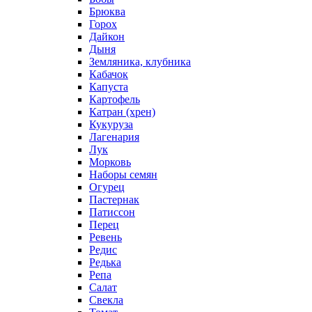
Брюква
Горох
Дайкон
Дыня
Земляника, клубника
Кабачок
Капуста
Картофель
Катран (хрен)
Кукуруза
Лагенария
Лук
Морковь
Наборы семян
Огурец
Пастернак
Патиссон
Перец
Ревень
Редис
Редька
Репа
Салат
Свекла