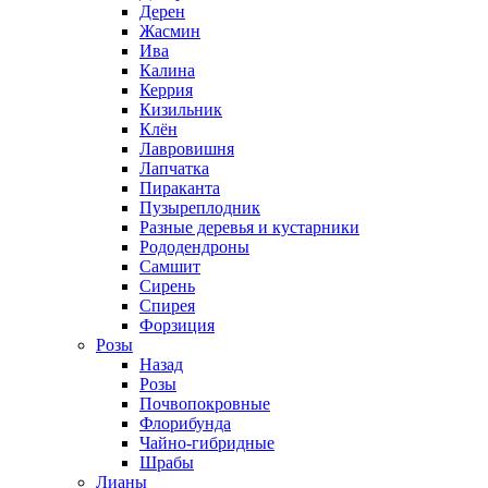
Дерен
Жасмин
Ива
Калина
Керрия
Кизильник
Клён
Лавровишня
Лапчатка
Пираканта
Пузыреплодник
Разные деревья и кустарники
Рододендроны
Самшит
Сирень
Спирея
Форзиция
Розы
Назад
Розы
Почвопокровные
Флорибунда
Чайно-гибридные
Шрабы
Лианы