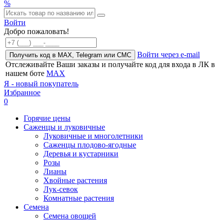
%
Войти
Добро пожаловать!
Войти через e-mail
Получить код в MAX, Telegram или СМС
Отслеживайте Ваши заказы и получайте код для входа в ЛК в
нашем боте
MAX
Я - новый покупатель
Избранное
0
Горячие цены
Саженцы и луковичные
Луковичные и многолетники
Саженцы плодово-ягодные
Деревья и кустарники
Розы
Лианы
Хвойные растения
Лук-севок
Комнатные растения
Семена
Семена овощей