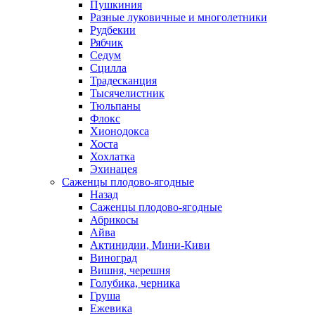
Пушкиния
Разные луковичные и многолетники
Рудбекии
Рябчик
Седум
Сцилла
Традесканция
Тысячелистник
Тюльпаны
Флокс
Хионодокса
Хоста
Хохлатка
Эхинацея
Саженцы плодово-ягодные
Назад
Саженцы плодово-ягодные
Абрикосы
Айва
Актинидии, Мини-Киви
Виноград
Вишня, черешня
Голубика, черника
Груша
Ежевика