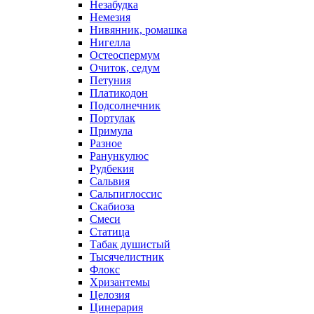
Незабудка
Немезия
Нивянник, ромашка
Нигелла
Остеоспермум
Очиток, седум
Петуния
Платикодон
Подсолнечник
Портулак
Примула
Разное
Ранункулюс
Рудбекия
Сальвия
Сальпиглоссис
Скабиоза
Смеси
Статица
Табак душистый
Тысячелистник
Флокс
Хризантемы
Целозия
Цинерария