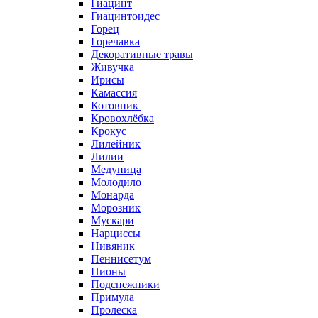
Гиацинт
Гиацинтоидес
Горец
Горечавка
Декоративные травы
Живучка
Ирисы
Камассия
Котовник
Кровохлёбка
Крокус
Лилейник
Лилии
Медуница
Молодило
Монарда
Морозник
Мускари
Нарциссы
Нивяник
Пеннисетум
Пионы
Подснежники
Примула
Пролеска