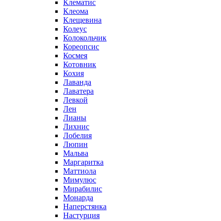
Клематис
Клеома
Клещевина
Колеус
Колокольчик
Кореопсис
Космея
Котовник
Кохия
Лаванда
Лаватера
Левкой
Лен
Лианы
Лихнис
Лобелия
Люпин
Мальва
Маргаритка
Маттиола
Мимулюс
Мирабилис
Монарда
Наперстянка
Настурция