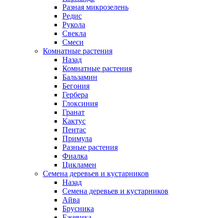
Разная микрозелень
Редис
Рукола
Свекла
Смеси
Комнатные растения
Назад
Комнатные растения
Бальзамин
Бегония
Гербера
Глоксиния
Гранат
Кактус
Пентас
Примула
Разные растения
Фиалка
Цикламен
Семена деревьев и кустарников
Назад
Семена деревьев и кустарников
Айва
Брусника
Ежевика