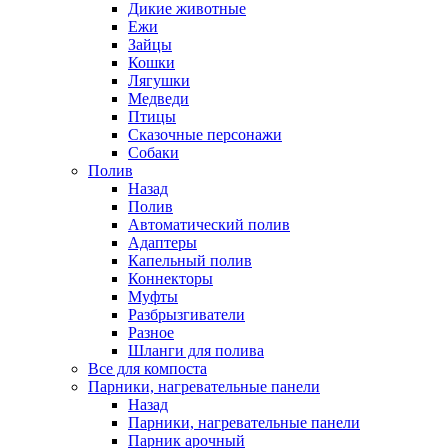
Дикие животные
Ежи
Зайцы
Кошки
Лягушки
Медведи
Птицы
Сказочные персонажи
Собаки
Полив
Назад
Полив
Автоматический полив
Адаптеры
Капельный полив
Коннекторы
Муфты
Разбрызгиватели
Разное
Шланги для полива
Все для компоста
Парники, нагревательные панели
Назад
Парники, нагревательные панели
Парник арочный