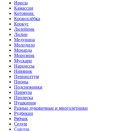
Ирисы
Камассия
Котовник
Кровохлёбка
Крокус
Лилейник
Лилии
Медуница
Молодило
Монарда
Морозник
Мускари
Нарциссы
Нивяник
Пеннисетум
Пионы
Подснежники
Примула
Пролеска
Пушкиния
Разные луковичные и многолетники
Рудбекии
Рябчик
Седум
Сцилла