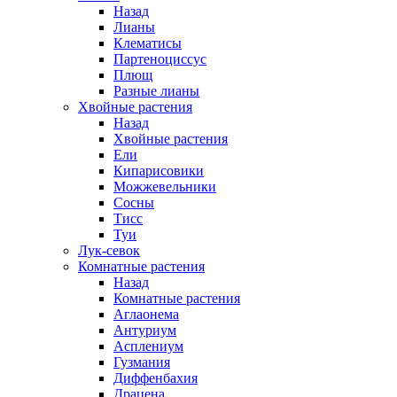
Назад
Лианы
Клематисы
Партеноциссус
Плющ
Разные лианы
Хвойные растения
Назад
Хвойные растения
Ели
Кипарисовики
Можжевельники
Сосны
Тисс
Туи
Лук-севок
Комнатные растения
Назад
Комнатные растения
Аглаонема
Антуриум
Асплениум
Гузмания
Диффенбахия
Драцена