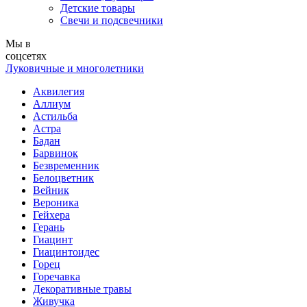
Детские товары
Свечи и подсвечники
Мы в
соцсетях
Луковичные и многолетники
Аквилегия
Аллиум
Астильба
Астра
Бадан
Барвинок
Безвременник
Белоцветник
Вейник
Вероника
Гейхера
Герань
Гиацинт
Гиацинтоидес
Горец
Горечавка
Декоративные травы
Живучка