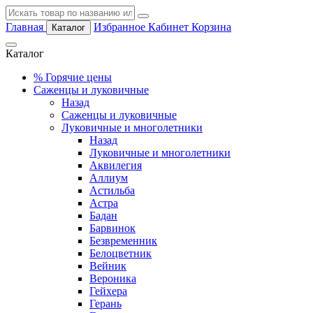
Главная
Избранное
Кабинет
Корзина
Каталог
Каталог
%
Горячие цены
Саженцы и луковичные
Назад
Саженцы и луковичные
Луковичные и многолетники
Назад
Луковичные и многолетники
Аквилегия
Аллиум
Астильба
Астра
Бадан
Барвинок
Безвременник
Белоцветник
Вейник
Вероника
Гейхера
Герань