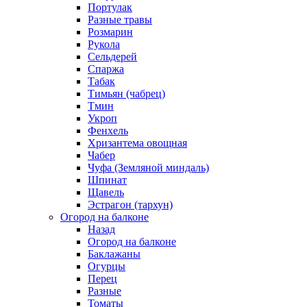
Портулак
Разные травы
Розмарин
Рукола
Сельдерей
Спаржа
Табак
Тимьян (чабрец)
Тмин
Укроп
Фенхель
Хризантема овощная
Чабер
Чуфа (Земляной миндаль)
Шпинат
Щавель
Эстрагон (тархун)
Огород на балконе
Назад
Огород на балконе
Баклажаны
Огурцы
Перец
Разные
Томаты