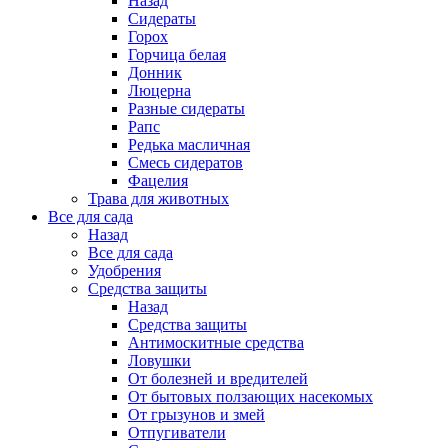
Назад
Сидераты
Горох
Горчица белая
Донник
Люцерна
Разные сидераты
Рапс
Редька масличная
Смесь сидератов
Фацелия
Трава для животных
Все для сада
Назад
Все для сада
Удобрения
Средства защиты
Назад
Средства защиты
Антимоскитные средства
Ловушки
От болезней и вредителей
От бытовых ползающих насекомых
От грызунов и змей
Отпугиватели