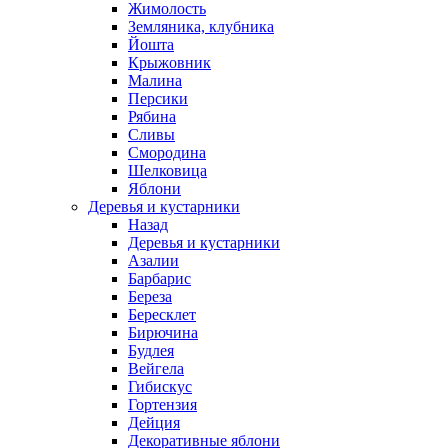
Жимолость
Земляника, клубника
Йошта
Крыжовник
Малина
Персики
Рябина
Сливы
Смородина
Шелковица
Яблони
Деревья и кустарники
Назад
Деревья и кустарники
Азалии
Барбарис
Береза
Бересклет
Бирючина
Будлея
Вейгела
Гибискус
Гортензия
Дейция
Декоративные яблони