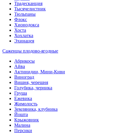
Традесканция
Тысячелистник
Тюльпаны
Флокс
Хионодокса
Хоста
Хохлатка
Эхинацея
Саженцы плодово-ягодные
Абрикосы
Айва
Актинидии, Мини-Киви
Виноград
Вишня, черешня
Голубика, черника
Груша
Ежевика
Жимолость
Земляника, клубника
Йошта
Крыжовник
Малина
Персики