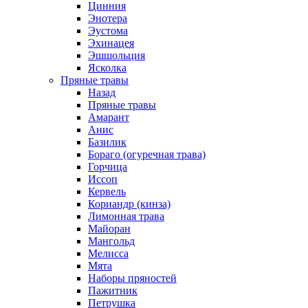
Цинния
Энотера
Эустома
Эхинацея
Эшшольция
Ясколка
Пряные травы
Назад
Пряные травы
Амарант
Анис
Базилик
Бораго (огуречная трава)
Горчица
Иссоп
Кервель
Кориандр (кинза)
Лимонная трава
Майоран
Мангольд
Мелисса
Мята
Наборы пряностей
Пажитник
Петрушка