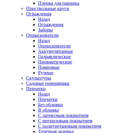
Пленка для парника
Приствольные круги
Ограждения
Назад
Ограждения
Заборы
Опрыскиватели
Назад
Опрыскиватели
Аккумуляторные
Гидравлические
Пневматические
Помповые
Ручные
Скульптуры
Садовые помощники
Перчатки
Назад
Перчатки
Без обливки
В обливке
С латексным покрытием
С нитриловым покрытием
С полиуретановым покрытием
Точечная заливка