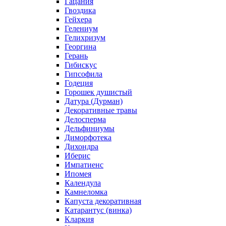
Гацания
Гвоздика
Гейхера
Гелениум
Гелихризум
Георгина
Герань
Гибискус
Гипсофила
Годеция
Горошек душистый
Датура (Дурман)
Декоративные травы
Делосперма
Дельфиниумы
Диморфотека
Дихондра
Иберис
Импатиенс
Ипомея
Календула
Камнеломка
Капуста декоративная
Катарантус (винка)
Кларкия