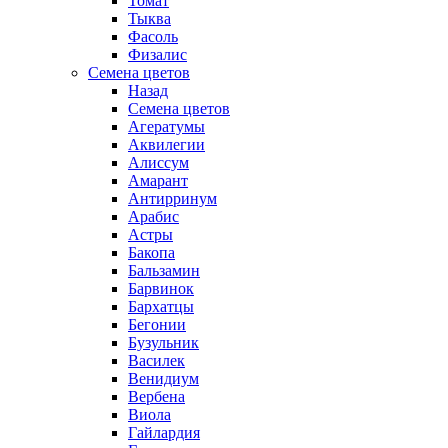
Томат
Тыква
Фасоль
Физалис
Семена цветов
Назад
Семена цветов
Агератумы
Аквилегии
Алиссум
Амарант
Антирринум
Арабис
Астры
Бакопа
Бальзамин
Барвинок
Бархатцы
Бегонии
Бузульник
Василек
Венидиум
Вербена
Виола
Гайлардия