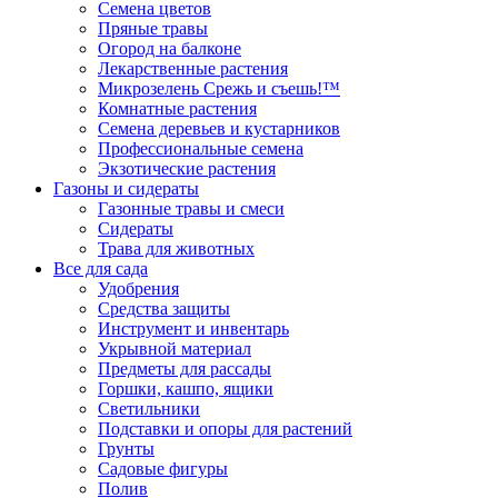
Семена цветов
Пряные травы
Огород на балконе
Лекарственные растения
Микрозелень Срежь и съешь!™
Комнатные растения
Семена деревьев и кустарников
Профессиональные семена
Экзотические растения
Газоны и сидераты
Газонные травы и смеси
Сидераты
Трава для животных
Все для сада
Удобрения
Средства защиты
Инструмент и инвентарь
Укрывной материал
Предметы для рассады
Горшки, кашпо, ящики
Светильники
Подставки и опоры для растений
Грунты
Садовые фигуры
Полив