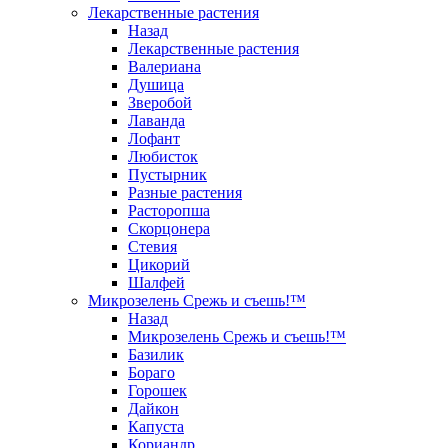
Лекарственные растения
Назад
Лекарственные растения
Валериана
Душица
Зверобой
Лаванда
Лофант
Любисток
Пустырник
Разные растения
Расторопша
Скорцонера
Стевия
Цикорий
Шалфей
Микрозелень Срежь и съешь!™
Назад
Микрозелень Срежь и съешь!™
Базилик
Бораго
Горошек
Дайкон
Капуста
Кориандр