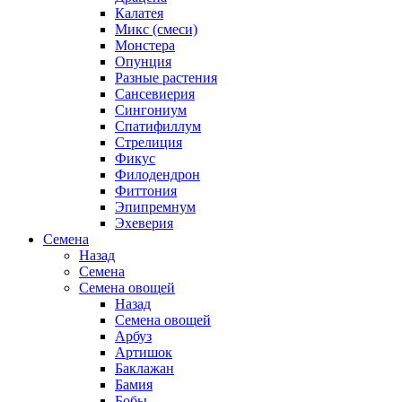
Калатея
Микс (смеси)
Монстера
Опунция
Разные растения
Сансевиерия
Сингониум
Спатифиллум
Стрелиция
Фикус
Филодендрон
Фиттония
Эпипремнум
Эхеверия
Семена
Назад
Семена
Семена овощей
Назад
Семена овощей
Арбуз
Артишок
Баклажан
Бамия
Бобы