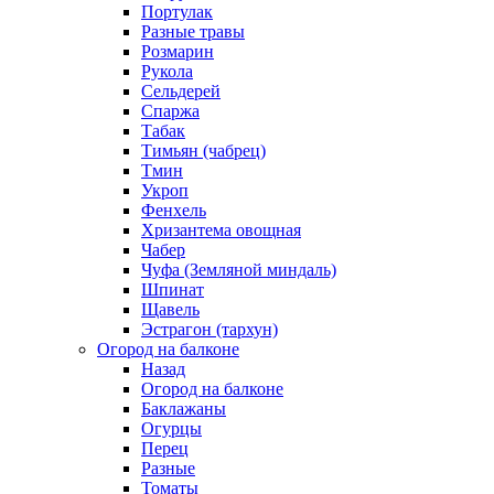
Портулак
Разные травы
Розмарин
Рукола
Сельдерей
Спаржа
Табак
Тимьян (чабрец)
Тмин
Укроп
Фенхель
Хризантема овощная
Чабер
Чуфа (Земляной миндаль)
Шпинат
Щавель
Эстрагон (тархун)
Огород на балконе
Назад
Огород на балконе
Баклажаны
Огурцы
Перец
Разные
Томаты