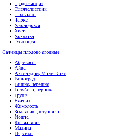
Традесканция
Тысячелистник
Тюльпаны
Флокс
Хионодокса
Хоста
Хохлатка
Эхинацея
Саженцы плодово-ягодные
Абрикосы
Айва
Актинидии, Мини-Киви
Виноград
Вишня, черешня
Голубика, черника
Груша
Ежевика
Жимолость
Земляника, клубника
Йошта
Крыжовник
Малина
Персики