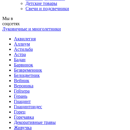
Детские товары
Свечи и подсвечники
Мы в
соцсетях
Луковичные и многолетники
Аквилегия
Аллиум
Астильба
Астра
Бадан
Барвинок
Безвременник
Белоцветник
Вейник
Вероника
Гейхера
Герань
Гиацинт
Гиацинтоидес
Горец
Горечавка
Декоративные травы
Живучка