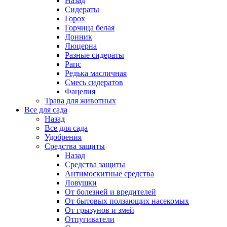
Назад
Сидераты
Горох
Горчица белая
Донник
Люцерна
Разные сидераты
Рапс
Редька масличная
Смесь сидератов
Фацелия
Трава для животных
Все для сада
Назад
Все для сада
Удобрения
Средства защиты
Назад
Средства защиты
Антимоскитные средства
Ловушки
От болезней и вредителей
От бытовых ползающих насекомых
От грызунов и змей
Отпугиватели