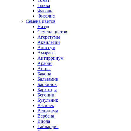
Томат
Тыква
Фасоль
Физалис
Семена цветов
Назад
Семена цветов
Агератумы
Аквилегии
Алиссум
Амарант
Антирринум
Арабис
Астры
Бакопа
Бальзамин
Барвинок
Бархатцы
Бегонии
Бузульник
Василек
Венидиум
Вербена
Виола
Гайлардия