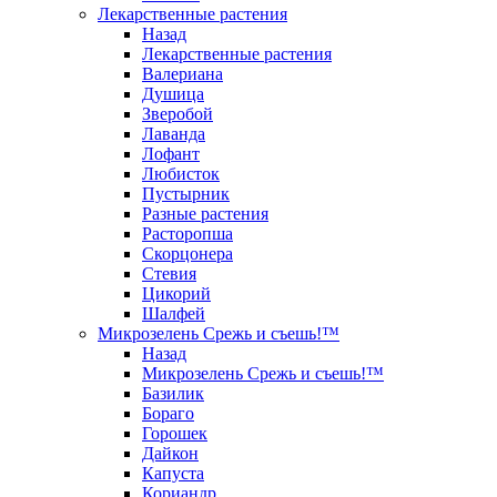
Лекарственные растения
Назад
Лекарственные растения
Валериана
Душица
Зверобой
Лаванда
Лофант
Любисток
Пустырник
Разные растения
Расторопша
Скорцонера
Стевия
Цикорий
Шалфей
Микрозелень Срежь и съешь!™
Назад
Микрозелень Срежь и съешь!™
Базилик
Бораго
Горошек
Дайкон
Капуста
Кориандр