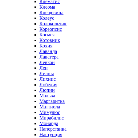
Клематис
Клеома
Клещевина
Колеус
Колокольчик
Кореопсис
Космея
Котовник
Кохия
Лаванда
Лаватера
Левкой
Лен
Лианы
Лихнис
Лобелия
Люпин
Мальва
Маргаритка
Маттиола
Мимулюс
Мирабилис
Монарда
Наперстянка
Настурция