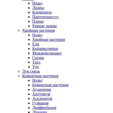
Назад
Лианы
Клематисы
Партеноциссус
Плющ
Разные лианы
Хвойные растения
Назад
Хвойные растения
Ели
Кипарисовики
Можжевельники
Сосны
Тисс
Туи
Лук-севок
Комнатные растения
Назад
Комнатные растения
Аглаонема
Антуриум
Асплениум
Гузмания
Диффенбахия
Драцена