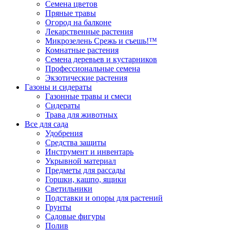
Семена цветов
Пряные травы
Огород на балконе
Лекарственные растения
Микрозелень Срежь и съешь!™
Комнатные растения
Семена деревьев и кустарников
Профессиональные семена
Экзотические растения
Газоны и сидераты
Газонные травы и смеси
Сидераты
Трава для животных
Все для сада
Удобрения
Средства защиты
Инструмент и инвентарь
Укрывной материал
Предметы для рассады
Горшки, кашпо, ящики
Светильники
Подставки и опоры для растений
Грунты
Садовые фигуры
Полив