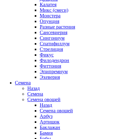
Калатея
Микс (смеси)
Монстера
Опунция
Разные растения
Сансевиерия
Сингониум
Спатифиллум
Стрелиция
Фикус
Филодендрон
Фиттония
Эпипремнум
Эхеверия
Семена
Назад
Семена
Семена овощей
Назад
Семена овощей
Арбуз
Артишок
Баклажан
Бамия
Бобы