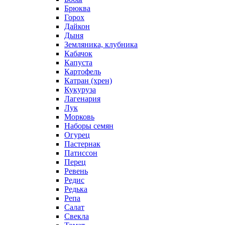
Брюква
Горох
Дайкон
Дыня
Земляника, клубника
Кабачок
Капуста
Картофель
Катран (хрен)
Кукуруза
Лагенария
Лук
Морковь
Наборы семян
Огурец
Пастернак
Патиссон
Перец
Ревень
Редис
Редька
Репа
Салат
Свекла