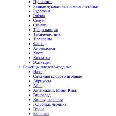
Пушкиния
Разные луковичные и многолетники
Рудбекии
Рябчик
Седум
Сцилла
Традесканция
Тысячелистник
Тюльпаны
Флокс
Хионодокса
Хоста
Хохлатка
Эхинацея
Саженцы плодово-ягодные
Назад
Саженцы плодово-ягодные
Абрикосы
Айва
Актинидии, Мини-Киви
Виноград
Вишня, черешня
Голубика, черника
Груша
Ежевика