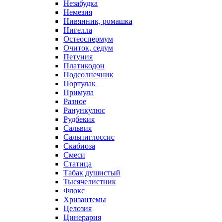
Незабудка
Немезия
Нивянник, ромашка
Нигелла
Остеоспермум
Очиток, седум
Петуния
Платикодон
Подсолнечник
Портулак
Примула
Разное
Ранункулюс
Рудбекия
Сальвия
Сальпиглоссис
Скабиоза
Смеси
Статица
Табак душистый
Тысячелистник
Флокс
Хризантемы
Целозия
Цинерария