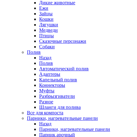
Дикие животные
Ежи
Зайцы
Кошки
Лягушки
Медведи
Птицы
Сказочные персонажи
Собаки
Полив
Назад
Полив
Автоматический полив
Адаптеры
Капельный полив
Коннекторы
Муфты
Разбрызгиватели
Разное
Шланги для полива
Все для компоста
Парники, нагревательные панели
Назад
Парники, нагревательные панели
Парник арочный