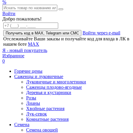
%
Войти
Добро пожаловать!
Войти через e-mail
Получить код в MAX, Telegram или СМС
Отслеживайте Ваши заказы и получайте код для входа в ЛК в
нашем боте
MAX
Я - новый покупатель
Избранное
0
Горячие цены
Саженцы и луковичные
Луковичные и многолетники
Саженцы плодово-ягодные
Деревья и кустарники
Розы
Лианы
Хвойные растения
Лук-севок
Комнатные растения
Семена
Семена овощей