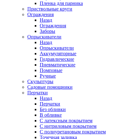
Пленка для парника
Приствольные круги
Ограждения
Назад
Ограждения
Заборы
Опрыскиватели
Назад
Опрыскиватели
Аккумуляторные
Гидравлические
Пневматические
Помповые
Ручные
Скульптуры
Садовые помощники
Перчатки
Назад
Перчатки
Без обливки
В обливке
С латексным покрытием
С нитриловым покрытием
С полиуретановым покрытием
Точечная заливка