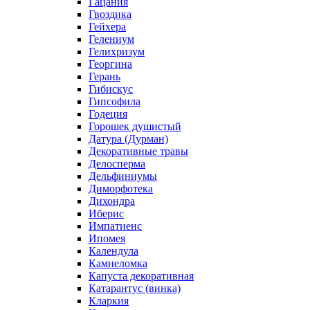
Гацания
Гвоздика
Гейхера
Гелениум
Гелихризум
Георгина
Герань
Гибискус
Гипсофила
Годеция
Горошек душистый
Датура (Дурман)
Декоративные травы
Делосперма
Дельфиниумы
Диморфотека
Дихондра
Иберис
Импатиенс
Ипомея
Календула
Камнеломка
Капуста декоративная
Катарантус (винка)
Кларкия