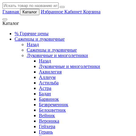
Главная
Избранное
Кабинет
Корзина
Каталог
Каталог
%
Горячие цены
Саженцы и луковичные
Назад
Саженцы и луковичные
Луковичные и многолетники
Назад
Луковичные и многолетники
Аквилегия
Аллиум
Астильба
Астра
Бадан
Барвинок
Безвременник
Белоцветник
Вейник
Вероника
Гейхера
Герань