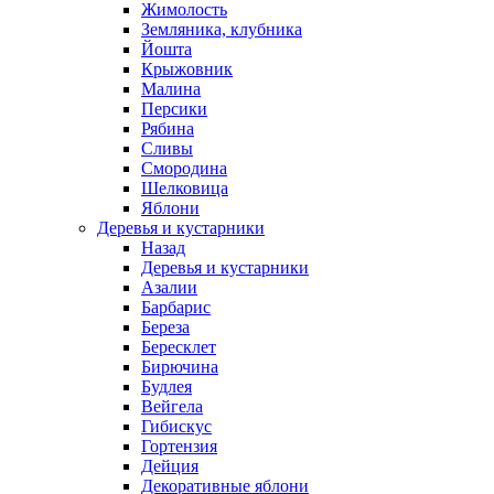
Жимолость
Земляника, клубника
Йошта
Крыжовник
Малина
Персики
Рябина
Сливы
Смородина
Шелковица
Яблони
Деревья и кустарники
Назад
Деревья и кустарники
Азалии
Барбарис
Береза
Бересклет
Бирючина
Будлея
Вейгела
Гибискус
Гортензия
Дейция
Декоративные яблони