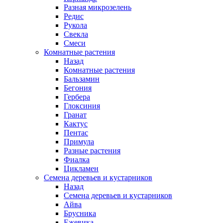
Разная микрозелень
Редис
Рукола
Свекла
Смеси
Комнатные растения
Назад
Комнатные растения
Бальзамин
Бегония
Гербера
Глоксиния
Гранат
Кактус
Пентас
Примула
Разные растения
Фиалка
Цикламен
Семена деревьев и кустарников
Назад
Семена деревьев и кустарников
Айва
Брусника
Ежевика