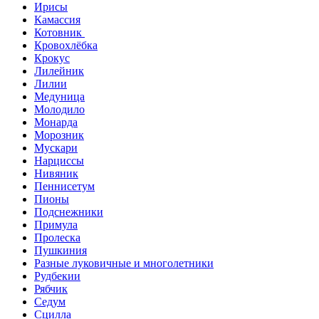
Ирисы
Камассия
Котовник
Кровохлёбка
Крокус
Лилейник
Лилии
Медуница
Молодило
Монарда
Морозник
Мускари
Нарциссы
Нивяник
Пеннисетум
Пионы
Подснежники
Примула
Пролеска
Пушкиния
Разные луковичные и многолетники
Рудбекии
Рябчик
Седум
Сцилла