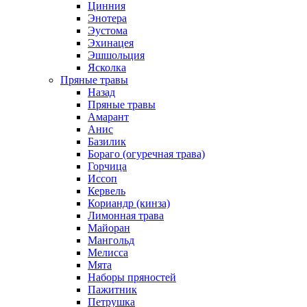
Цинния
Энотера
Эустома
Эхинацея
Эшшольция
Ясколка
Пряные травы
Назад
Пряные травы
Амарант
Анис
Базилик
Бораго (огуречная трава)
Горчица
Иссоп
Кервель
Кориандр (кинза)
Лимонная трава
Майоран
Мангольд
Мелисса
Мята
Наборы пряностей
Пажитник
Петрушка