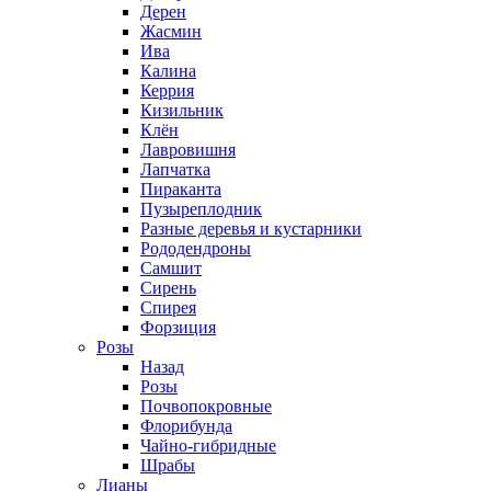
Дерен
Жасмин
Ива
Калина
Керрия
Кизильник
Клён
Лавровишня
Лапчатка
Пираканта
Пузыреплодник
Разные деревья и кустарники
Рододендроны
Самшит
Сирень
Спирея
Форзиция
Розы
Назад
Розы
Почвопокровные
Флорибунда
Чайно-гибридные
Шрабы
Лианы