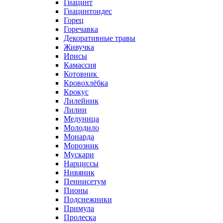
Гиацинт
Гиацинтоидес
Горец
Горечавка
Декоративные травы
Живучка
Ирисы
Камассия
Котовник
Кровохлёбка
Крокус
Лилейник
Лилии
Медуница
Молодило
Монарда
Морозник
Мускари
Нарциссы
Нивяник
Пеннисетум
Пионы
Подснежники
Примула
Пролеска