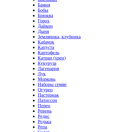
Бамия
Бобы
Брюква
Горох
Дайкон
Дыня
Земляника, клубника
Кабачок
Капуста
Картофель
Катран (хрен)
Кукуруза
Лагенария
Лук
Морковь
Наборы семян
Огурец
Пастернак
Патиссон
Перец
Ревень
Редис
Редька
Репа