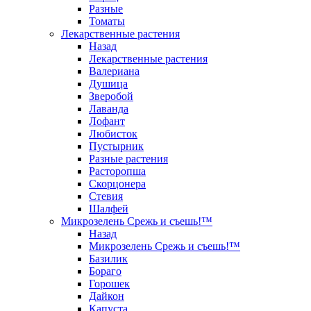
Разные
Томаты
Лекарственные растения
Назад
Лекарственные растения
Валериана
Душица
Зверобой
Лаванда
Лофант
Любисток
Пустырник
Разные растения
Расторопша
Скорцонера
Стевия
Шалфей
Микрозелень Срежь и съешь!™
Назад
Микрозелень Срежь и съешь!™
Базилик
Бораго
Горошек
Дайкон
Капуста