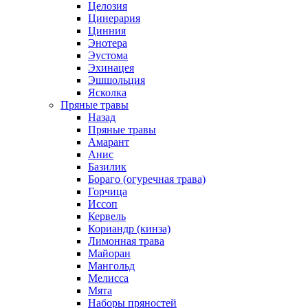
Целозия
Цинерария
Цинния
Энотера
Эустома
Эхинацея
Эшшольция
Ясколка
Пряные травы
Назад
Пряные травы
Амарант
Анис
Базилик
Бораго (огуречная трава)
Горчица
Иссоп
Кервель
Кориандр (кинза)
Лимонная трава
Майоран
Мангольд
Мелисса
Мята
Наборы пряностей