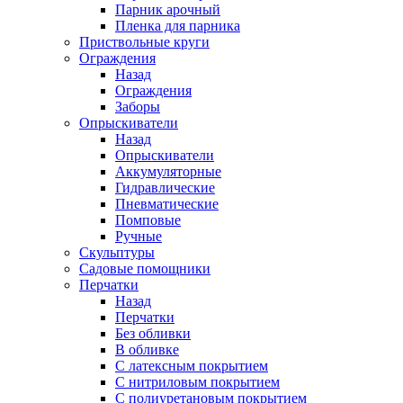
Парник арочный
Пленка для парника
Приствольные круги
Ограждения
Назад
Ограждения
Заборы
Опрыскиватели
Назад
Опрыскиватели
Аккумуляторные
Гидравлические
Пневматические
Помповые
Ручные
Скульптуры
Садовые помощники
Перчатки
Назад
Перчатки
Без обливки
В обливке
С латексным покрытием
С нитриловым покрытием
С полиуретановым покрытием