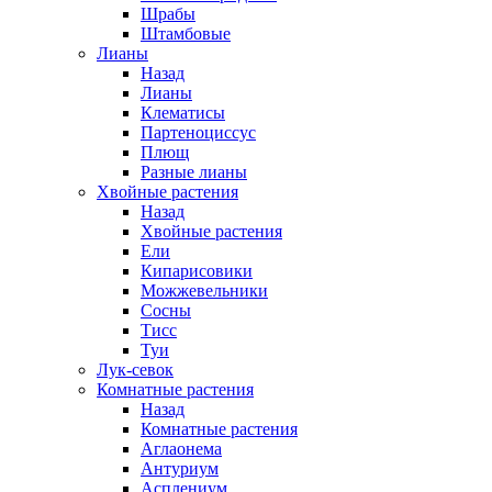
Шрабы
Штамбовые
Лианы
Назад
Лианы
Клематисы
Партеноциссус
Плющ
Разные лианы
Хвойные растения
Назад
Хвойные растения
Ели
Кипарисовики
Можжевельники
Сосны
Тисс
Туи
Лук-севок
Комнатные растения
Назад
Комнатные растения
Аглаонема
Антуриум
Асплениум