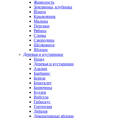
Жимолость
Земляника, клубника
Йошта
Крыжовник
Малина
Персики
Рябина
Сливы
Смородина
Шелковица
Яблони
Деревья и кустарники
Назад
Деревья и кустарники
Азалии
Барбарис
Береза
Бересклет
Бирючина
Будлея
Вейгела
Гибискус
Гортензия
Дейция
Декоративные яблони