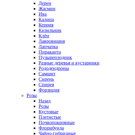
Дерен
Жасмин
Ива
Калина
Керрия
Кизильник
Клён
Лавровишня
Лапчатка
Пираканта
Пузыреплодник
Разные деревья и кустарники
Рододендроны
Самшит
Сирень
Спирея
Форзиция
Розы
Назад
Розы
Кустовые
Плетистые
Почвопокровные
Флорибунда
Чайно-гибридные