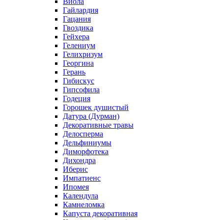
Виола
Гайлардия
Гацания
Гвоздика
Гейхера
Гелениум
Гелихризум
Георгина
Герань
Гибискус
Гипсофила
Годеция
Горошек душистый
Датура (Дурман)
Декоративные травы
Делосперма
Дельфиниумы
Диморфотека
Дихондра
Иберис
Импатиенс
Ипомея
Календула
Камнеломка
Капуста декоративная