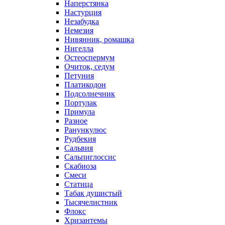
Наперстянка
Настурция
Незабудка
Немезия
Нивянник, ромашка
Нигелла
Остеоспермум
Очиток, седум
Петуния
Платикодон
Подсолнечник
Портулак
Примула
Разное
Ранункулюс
Рудбекия
Сальвия
Сальпиглоссис
Скабиоза
Смеси
Статица
Табак душистый
Тысячелистник
Флокс
Хризантемы