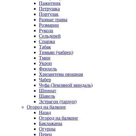
Пажитник
Петрушка
Портулак
Разные травы
Розмарин
Рукола
Сельдерей
Спаржа
Табак
Тимьян (чабрец)
Тмин
Укроп
Фенхель
Хризантема овощная
Чабер
Чуфа (Земляной миндаль)
Шпинат
Щавель
Эстрагон (тархун)
Огород на балконе
Назад
Огород на балконе
Баклажаны
Огурцы
Перец