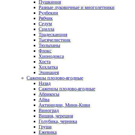
Пушкиния
Разные луковичные и многолетники
Рудбекии
Рябчик
Седум
Сцилла
Традесканция
Тысячелистник
Тюльпаны
Флокс
Хионодокса
Хоста
Хохлатка
Эхинацея
Саженцы плодово-ягодные
Назад
Саженцы плодово-ягодные
Абрикосы
Айва
Актинидии, Мини-Киви
Виноград
Вишня, черешня
Голубика, черника
Груша
Ежевика