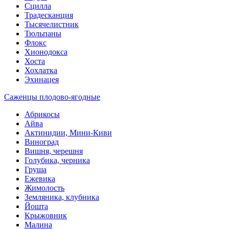
Сцилла
Традесканция
Тысячелистник
Тюльпаны
Флокс
Хионодокса
Хоста
Хохлатка
Эхинацея
Саженцы плодово-ягодные
Абрикосы
Айва
Актинидии, Мини-Киви
Виноград
Вишня, черешня
Голубика, черника
Груша
Ежевика
Жимолость
Земляника, клубника
Йошта
Крыжовник
Малина