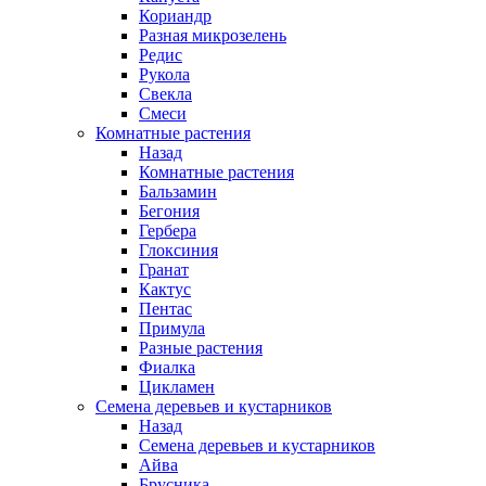
Кориандр
Разная микрозелень
Редис
Рукола
Свекла
Смеси
Комнатные растения
Назад
Комнатные растения
Бальзамин
Бегония
Гербера
Глоксиния
Гранат
Кактус
Пентас
Примула
Разные растения
Фиалка
Цикламен
Семена деревьев и кустарников
Назад
Семена деревьев и кустарников
Айва
Брусника