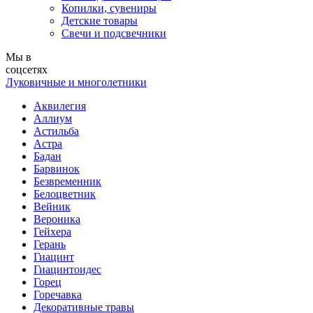
Копилки, сувениры
Детские товары
Свечи и подсвечники
Мы в
соцсетях
Луковичные и многолетники
Аквилегия
Аллиум
Астильба
Астра
Бадан
Барвинок
Безвременник
Белоцветник
Вейник
Вероника
Гейхера
Герань
Гиацинт
Гиацинтоидес
Горец
Горечавка
Декоративные травы