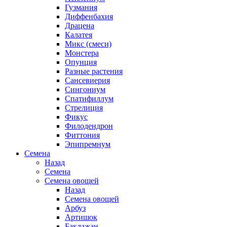
Гузмания
Диффенбахия
Драцена
Калатея
Микс (смеси)
Монстера
Опунция
Разные растения
Сансевиерия
Сингониум
Спатифиллум
Стрелиция
Фикус
Филодендрон
Фиттония
Эпипремнум
Семена
Назад
Семена
Семена овощей
Назад
Семена овощей
Арбуз
Артишок
Баклажан