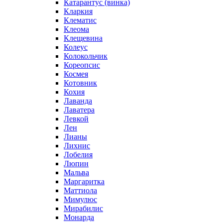
Катарантус (винка)
Кларкия
Клематис
Клеома
Клещевина
Колеус
Колокольчик
Кореопсис
Космея
Котовник
Кохия
Лаванда
Лаватера
Левкой
Лен
Лианы
Лихнис
Лобелия
Люпин
Мальва
Маргаритка
Маттиола
Мимулюс
Мирабилис
Монарда