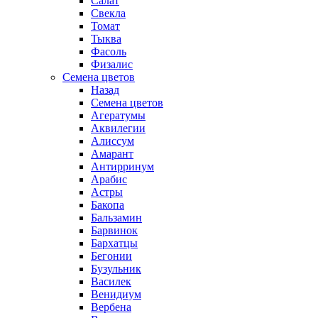
Салат
Свекла
Томат
Тыква
Фасоль
Физалис
Семена цветов
Назад
Семена цветов
Агератумы
Аквилегии
Алиссум
Амарант
Антирринум
Арабис
Астры
Бакопа
Бальзамин
Барвинок
Бархатцы
Бегонии
Бузульник
Василек
Венидиум
Вербена