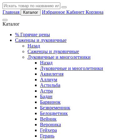
Главная
Избранное
Кабинет
Корзина
Каталог
Каталог
%
Горячие цены
Саженцы и луковичные
Назад
Саженцы и луковичные
Луковичные и многолетники
Назад
Луковичные и многолетники
Аквилегия
Аллиум
Астильба
Астра
Бадан
Барвинок
Безвременник
Белоцветник
Вейник
Вероника
Гейхера
Герань