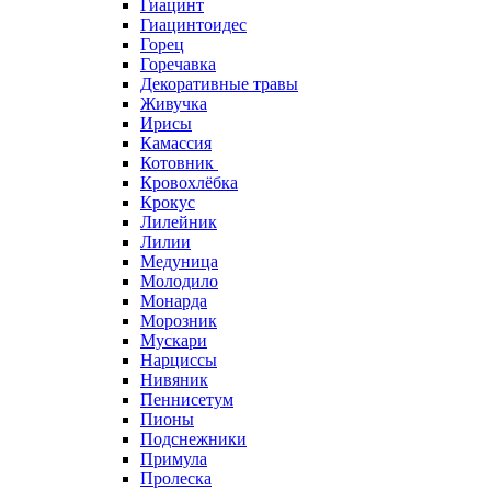
Гиацинт
Гиацинтоидес
Горец
Горечавка
Декоративные травы
Живучка
Ирисы
Камассия
Котовник
Кровохлёбка
Крокус
Лилейник
Лилии
Медуница
Молодило
Монарда
Морозник
Мускари
Нарциссы
Нивяник
Пеннисетум
Пионы
Подснежники
Примула
Пролеска