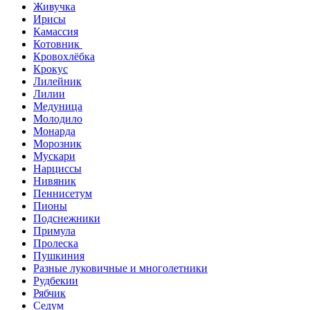
Живучка
Ирисы
Камассия
Котовник
Кровохлёбка
Крокус
Лилейник
Лилии
Медуница
Молодило
Монарда
Морозник
Мускари
Нарциссы
Нивяник
Пеннисетум
Пионы
Подснежники
Примула
Пролеска
Пушкиния
Разные луковичные и многолетники
Рудбекии
Рябчик
Седум