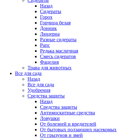
Сидераты
Назад
Сидераты
Горох
Горчица белая
Донник
Люцерна
Разные сидераты
Рапс
Редька масличная
Смесь сидератов
Фацелия
Трава для животных
Все для сада
Назад
Все для сада
Удобрения
Средства защиты
Назад
Средства защиты
Антимоскитные средства
Ловушки
От болезней и вредителей
От бытовых ползающих насекомых
От грызунов и змей