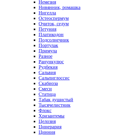
Немезия
Нивянник, ромашка
Нигелла
Остеоспермум
Очиток, седум
Петуния
Платикодон
Подсолнечник
Портулак
Примула
Разное
Ранункулюс
Рудбекия
Сальвия
Сальпиглоссис
Скабиоза
Смеси
Статица
Табак душистый
Тысячелистник
Флокс
Хризантемы
Целозия
Цинерария
Цинния