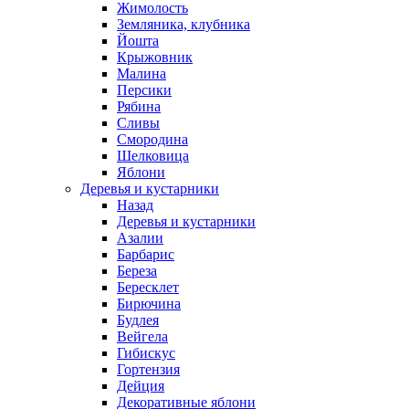
Жимолость
Земляника, клубника
Йошта
Крыжовник
Малина
Персики
Рябина
Сливы
Смородина
Шелковица
Яблони
Деревья и кустарники
Назад
Деревья и кустарники
Азалии
Барбарис
Береза
Бересклет
Бирючина
Будлея
Вейгела
Гибискус
Гортензия
Дейция
Декоративные яблони