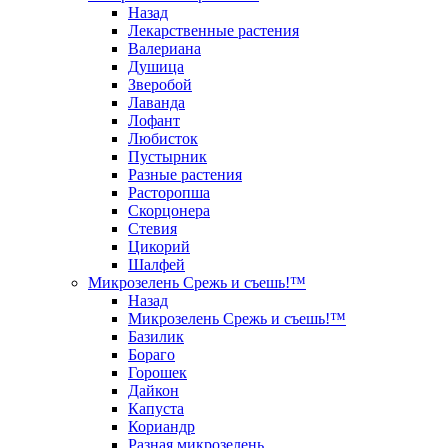
Назад
Лекарственные растения
Валериана
Душица
Зверобой
Лаванда
Лофант
Любисток
Пустырник
Разные растения
Расторопша
Скорцонера
Стевия
Цикорий
Шалфей
Микрозелень Срежь и съешь!™
Назад
Микрозелень Срежь и съешь!™
Базилик
Бораго
Горошек
Дайкон
Капуста
Кориандр
Разная микрозелень