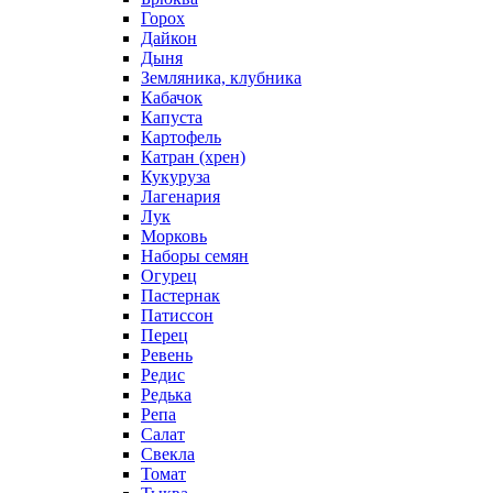
Горох
Дайкон
Дыня
Земляника, клубника
Кабачок
Капуста
Картофель
Катран (хрен)
Кукуруза
Лагенария
Лук
Морковь
Наборы семян
Огурец
Пастернак
Патиссон
Перец
Ревень
Редис
Редька
Репа
Салат
Свекла
Томат