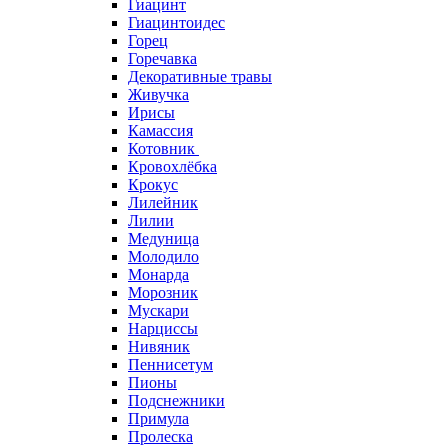
Гиацинт
Гиацинтоидес
Горец
Горечавка
Декоративные травы
Живучка
Ирисы
Камассия
Котовник
Кровохлёбка
Крокус
Лилейник
Лилии
Медуница
Молодило
Монарда
Морозник
Мускари
Нарциссы
Нивяник
Пеннисетум
Пионы
Подснежники
Примула
Пролеска