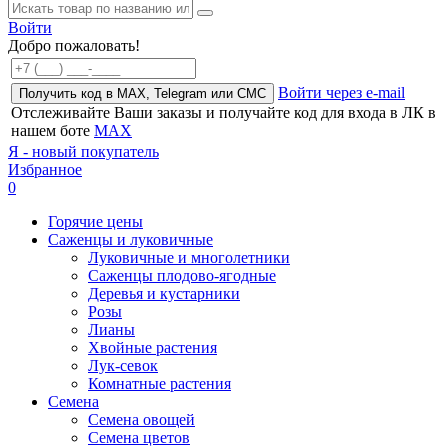
Войти
Добро пожаловать!
Войти через e-mail
Получить код в MAX, Telegram или СМС
Отслеживайте Ваши заказы и получайте код для входа в ЛК в
нашем боте
MAX
Я - новый покупатель
Избранное
0
Горячие цены
Саженцы и луковичные
Луковичные и многолетники
Саженцы плодово-ягодные
Деревья и кустарники
Розы
Лианы
Хвойные растения
Лук-севок
Комнатные растения
Семена
Семена овощей
Семена цветов