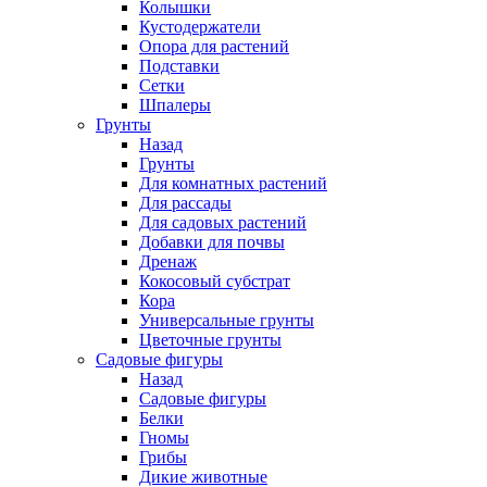
Колышки
Кустодержатели
Опора для растений
Подставки
Сетки
Шпалеры
Грунты
Назад
Грунты
Для комнатных растений
Для рассады
Для садовых растений
Добавки для почвы
Дренаж
Кокосовый субстрат
Кора
Универсальные грунты
Цветочные грунты
Садовые фигуры
Назад
Садовые фигуры
Белки
Гномы
Грибы
Дикие животные