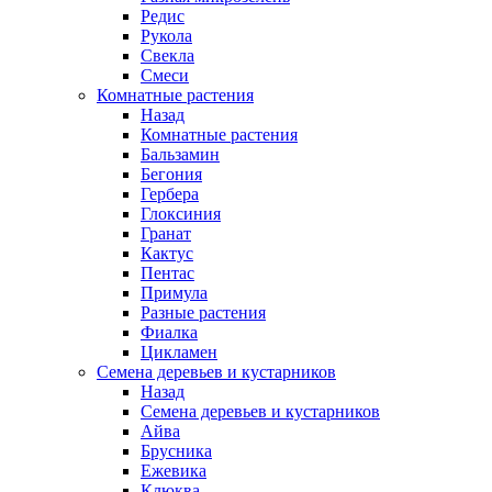
Редис
Рукола
Свекла
Смеси
Комнатные растения
Назад
Комнатные растения
Бальзамин
Бегония
Гербера
Глоксиния
Гранат
Кактус
Пентас
Примула
Разные растения
Фиалка
Цикламен
Семена деревьев и кустарников
Назад
Семена деревьев и кустарников
Айва
Брусника
Ежевика
Клюква