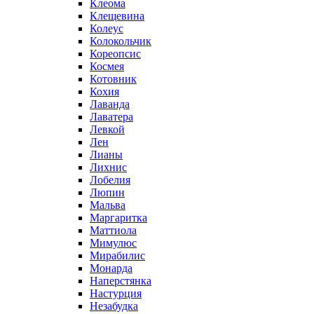
Клеома
Клещевина
Колеус
Колокольчик
Кореопсис
Космея
Котовник
Кохия
Лаванда
Лаватера
Левкой
Лен
Лианы
Лихнис
Лобелия
Люпин
Мальва
Маргаритка
Маттиола
Мимулюс
Мирабилис
Монарда
Наперстянка
Настурция
Незабудка