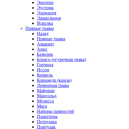
Энотера
Эустома
Эхинацея
Эшшольция
Ясколка
Пряные травы
Назад
Пряные травы
Амарант
Анис
Базилик
Бораго (огуречная трава)
Горчица
Иссоп
Кервель
Кориандр (кинза)
Лимонная трава
Майоран
Мангольд
Мелисса
Мята
Наборы пряностей
Пажитник
Петрушка
Портулак