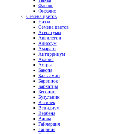
Тыква
Фасоль
Физалис
Семена цветов
Назад
Семена цветов
Агератумы
Аквилегии
Алиссум
Амарант
Антирринум
Арабис
Астры
Бакопа
Бальзамин
Барвинок
Бархатцы
Бегонии
Бузульник
Василек
Венидиум
Вербена
Виола
Гайлардия
Гацания