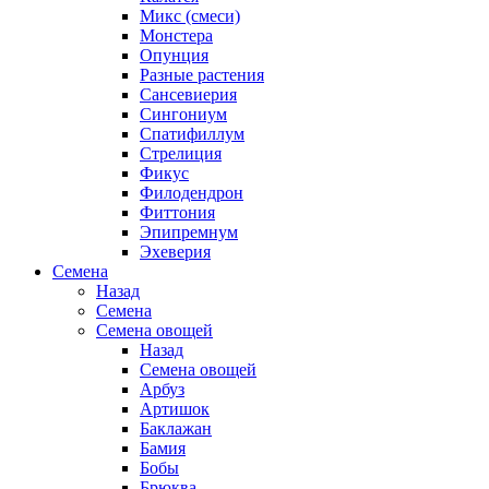
Микс (смеси)
Монстера
Опунция
Разные растения
Сансевиерия
Сингониум
Спатифиллум
Стрелиция
Фикус
Филодендрон
Фиттония
Эпипремнум
Эхеверия
Семена
Назад
Семена
Семена овощей
Назад
Семена овощей
Арбуз
Артишок
Баклажан
Бамия
Бобы
Брюква