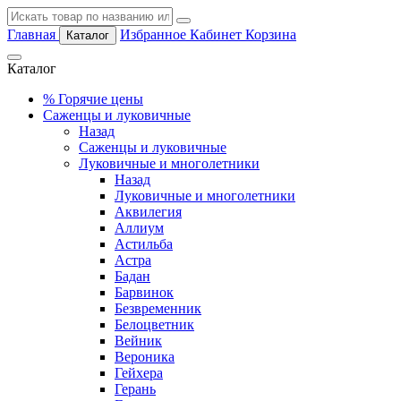
Главная
Избранное
Кабинет
Корзина
Каталог
Каталог
%
Горячие цены
Саженцы и луковичные
Назад
Саженцы и луковичные
Луковичные и многолетники
Назад
Луковичные и многолетники
Аквилегия
Аллиум
Астильба
Астра
Бадан
Барвинок
Безвременник
Белоцветник
Вейник
Вероника
Гейхера
Герань