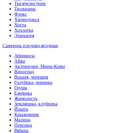
Тысячелистник
Тюльпаны
Флокс
Хионодокса
Хоста
Хохлатка
Эхинацея
Саженцы плодово-ягодные
Абрикосы
Айва
Актинидии, Мини-Киви
Виноград
Вишня, черешня
Голубика, черника
Груша
Ежевика
Жимолость
Земляника, клубника
Йошта
Крыжовник
Малина
Персики
Рябина