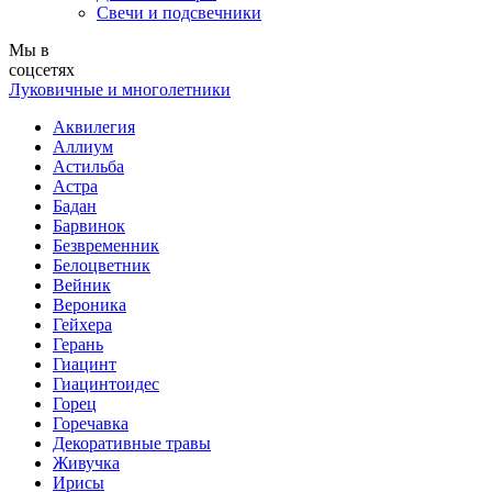
Свечи и подсвечники
Мы в
соцсетях
Луковичные и многолетники
Аквилегия
Аллиум
Астильба
Астра
Бадан
Барвинок
Безвременник
Белоцветник
Вейник
Вероника
Гейхера
Герань
Гиацинт
Гиацинтоидес
Горец
Горечавка
Декоративные травы
Живучка
Ирисы