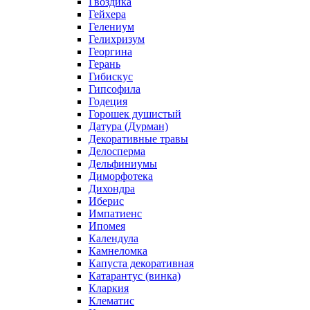
Гвоздика
Гейхера
Гелениум
Гелихризум
Георгина
Герань
Гибискус
Гипсофила
Годеция
Горошек душистый
Датура (Дурман)
Декоративные травы
Делосперма
Дельфиниумы
Диморфотека
Дихондра
Иберис
Импатиенс
Ипомея
Календула
Камнеломка
Капуста декоративная
Катарантус (винка)
Кларкия
Клематис