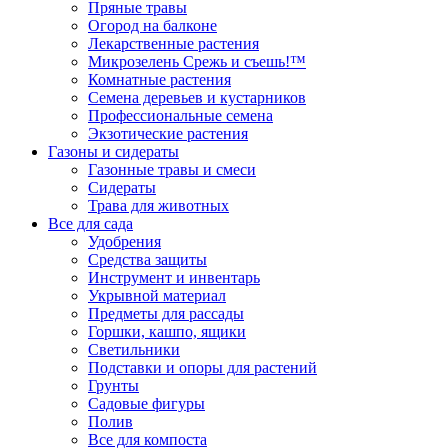
Пряные травы
Огород на балконе
Лекарственные растения
Микрозелень Срежь и съешь!™
Комнатные растения
Семена деревьев и кустарников
Профессиональные семена
Экзотические растения
Газоны и сидераты
Газонные травы и смеси
Сидераты
Трава для животных
Все для сада
Удобрения
Средства защиты
Инструмент и инвентарь
Укрывной материал
Предметы для рассады
Горшки, кашпо, ящики
Светильники
Подставки и опоры для растений
Грунты
Садовые фигуры
Полив
Все для компоста