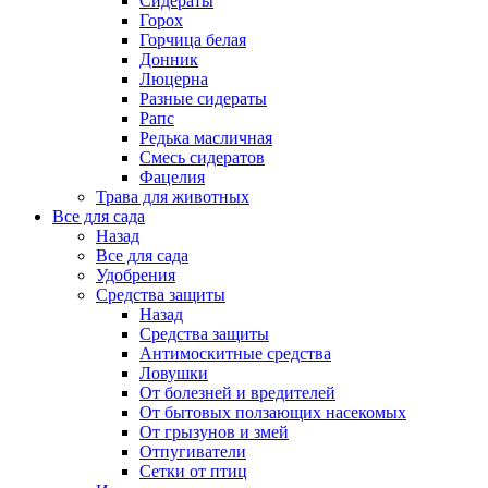
Сидераты
Горох
Горчица белая
Донник
Люцерна
Разные сидераты
Рапс
Редька масличная
Смесь сидератов
Фацелия
Трава для животных
Все для сада
Назад
Все для сада
Удобрения
Средства защиты
Назад
Средства защиты
Антимоскитные средства
Ловушки
От болезней и вредителей
От бытовых ползающих насекомых
От грызунов и змей
Отпугиватели
Сетки от птиц