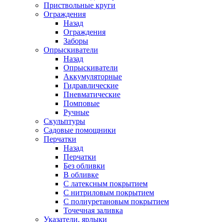
Приствольные круги
Ограждения
Назад
Ограждения
Заборы
Опрыскиватели
Назад
Опрыскиватели
Аккумуляторные
Гидравлические
Пневматические
Помповые
Ручные
Скульптуры
Садовые помощники
Перчатки
Назад
Перчатки
Без обливки
В обливке
С латексным покрытием
С нитриловым покрытием
С полиуретановым покрытием
Точечная заливка
Указатели, ярлыки