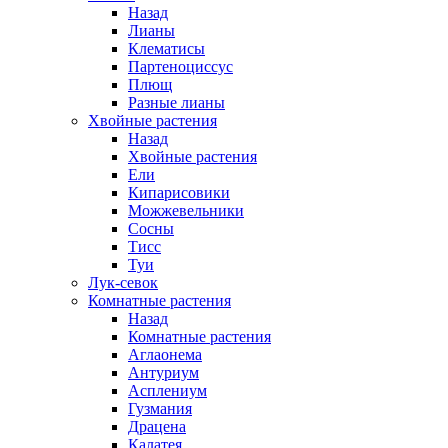
Назад
Лианы
Клематисы
Партеноциссус
Плющ
Разные лианы
Хвойные растения
Назад
Хвойные растения
Ели
Кипарисовики
Можжевельники
Сосны
Тисс
Туи
Лук-севок
Комнатные растения
Назад
Комнатные растения
Аглаонема
Антуриум
Асплениум
Гузмания
Драцена
Калатея