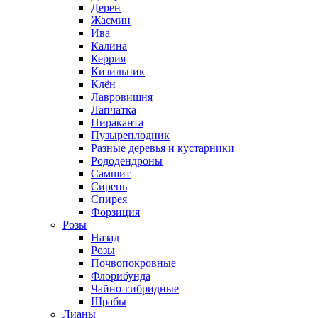
Дерен
Жасмин
Ива
Калина
Керрия
Кизильник
Клён
Лавровишня
Лапчатка
Пираканта
Пузыреплодник
Разные деревья и кустарники
Рододендроны
Самшит
Сирень
Спирея
Форзиция
Розы
Назад
Розы
Почвопокровные
Флорибунда
Чайно-гибридные
Шрабы
Лианы