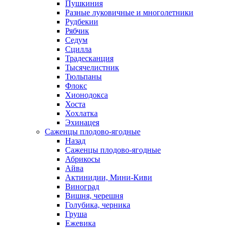
Пушкиния
Разные луковичные и многолетники
Рудбекии
Рябчик
Седум
Сцилла
Традесканция
Тысячелистник
Тюльпаны
Флокс
Хионодокса
Хоста
Хохлатка
Эхинацея
Саженцы плодово-ягодные
Назад
Саженцы плодово-ягодные
Абрикосы
Айва
Актинидии, Мини-Киви
Виноград
Вишня, черешня
Голубика, черника
Груша
Ежевика