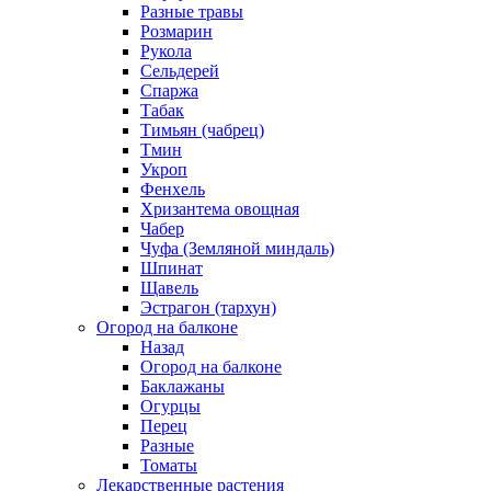
Разные травы
Розмарин
Рукола
Сельдерей
Спаржа
Табак
Тимьян (чабрец)
Тмин
Укроп
Фенхель
Хризантема овощная
Чабер
Чуфа (Земляной миндаль)
Шпинат
Щавель
Эстрагон (тархун)
Огород на балконе
Назад
Огород на балконе
Баклажаны
Огурцы
Перец
Разные
Томаты
Лекарственные растения