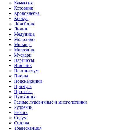
Камассия
Котовник
Кровохлёбка
Крокус
Лилейник
Лилии
Медуница
Молодило
Монарда
Морозник
Мускари
Нарциссы
Нивяник
Пеннисетум
Пионы
Подснежники
Примула
Пролеска
Пушкиния
Разные луковичные и многолетники
Рудбекии
Рябчик
Седум
Сцилла
Традесканция