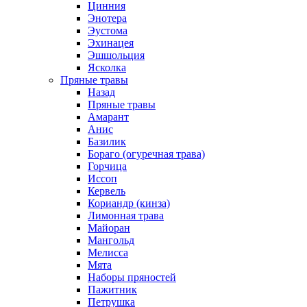
Цинния
Энотера
Эустома
Эхинацея
Эшшольция
Ясколка
Пряные травы
Назад
Пряные травы
Амарант
Анис
Базилик
Бораго (огуречная трава)
Горчица
Иссоп
Кервель
Кориандр (кинза)
Лимонная трава
Майоран
Мангольд
Мелисса
Мята
Наборы пряностей
Пажитник
Петрушка