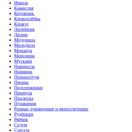
Ирисы
Камассия
Котовник
Кровохлёбка
Крокус
Лилейник
Лилии
Медуница
Молодило
Монарда
Морозник
Мускари
Нарциссы
Нивяник
Пеннисетум
Пионы
Подснежники
Примула
Пролеска
Пушкиния
Разные луковичные и многолетники
Рудбекии
Рябчик
Седум
Сцилла