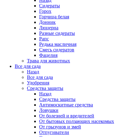
Назад
Сидераты
Горох
Горчица белая
Донник
Люцерна
Разные сидераты
Рапс
Редька масличная
Смесь сидератов
Фацелия
Трава для животных
Все для сада
Назад
Все для сада
Удобрения
Средства защиты
Назад
Средства защиты
Антимоскитные средства
Ловушки
От болезней и вредителей
От бытовых ползающих насекомых
От грызунов и змей
Отпугиватели