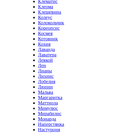
Клематис
Клеома
Клещевина
Колеус
Колокольчик
Кореопсис
Космея
Котовник
Кохия
Лаванда
Лаватера
Левкой
Лен
Лианы
Лихнис
Лобелия
Люпин
Мальва
Маргаритка
Маттиола
Мимулюс
Мирабилис
Монарда
Наперстянка
Настурция