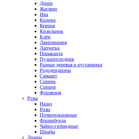
Дерен
Жасмин
Ива
Калина
Керрия
Кизильник
Клён
Лавровишня
Лапчатка
Пираканта
Пузыреплодник
Разные деревья и кустарники
Рододендроны
Самшит
Сирень
Спирея
Форзиция
Розы
Назад
Розы
Почвопокровные
Флорибунда
Чайно-гибридные
Шрабы
Лианы