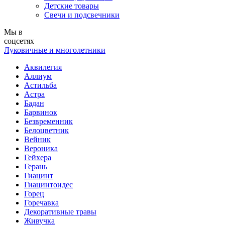
Детские товары
Свечи и подсвечники
Мы в
соцсетях
Луковичные и многолетники
Аквилегия
Аллиум
Астильба
Астра
Бадан
Барвинок
Безвременник
Белоцветник
Вейник
Вероника
Гейхера
Герань
Гиацинт
Гиацинтоидес
Горец
Горечавка
Декоративные травы
Живучка