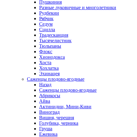
Пушкиния
Разные луковичные и многолетники
Рудбекии
Рябчик
Седум
Сцилла
Традесканция
Тысячелистник
Тюльпаны
Флокс
Хионодокса
Хоста
Хохлатка
Эхинацея
Саженцы плодово-ягодные
Назад
Саженцы плодово-ягодные
Абрикосы
Айва
Актинидии, Мини-Киви
Виноград
Вишня, черешня
Голубика, черника
Груша
Ежевика