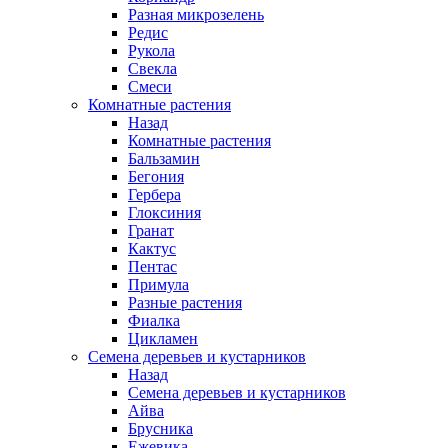
Разная микрозелень
Редис
Рукола
Свекла
Смеси
Комнатные растения
Назад
Комнатные растения
Бальзамин
Бегония
Гербера
Глоксиния
Гранат
Кактус
Пентас
Примула
Разные растения
Фиалка
Цикламен
Семена деревьев и кустарников
Назад
Семена деревьев и кустарников
Айва
Брусника
Ежевика