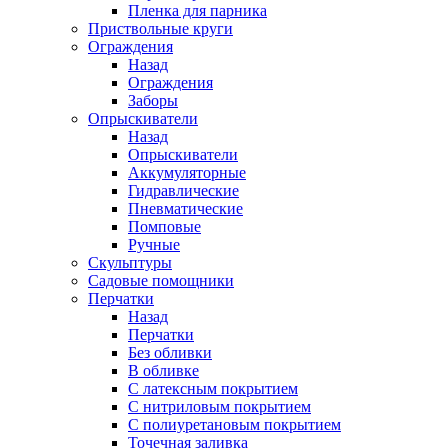
Пленка для парника
Приствольные круги
Ограждения
Назад
Ограждения
Заборы
Опрыскиватели
Назад
Опрыскиватели
Аккумуляторные
Гидравлические
Пневматические
Помповые
Ручные
Скульптуры
Садовые помощники
Перчатки
Назад
Перчатки
Без обливки
В обливке
С латексным покрытием
С нитриловым покрытием
С полиуретановым покрытием
Точечная заливка