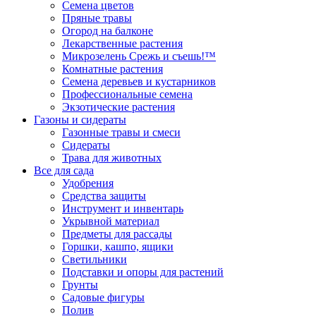
Семена цветов
Пряные травы
Огород на балконе
Лекарственные растения
Микрозелень Срежь и съешь!™
Комнатные растения
Семена деревьев и кустарников
Профессиональные семена
Экзотические растения
Газоны и сидераты
Газонные травы и смеси
Сидераты
Трава для животных
Все для сада
Удобрения
Средства защиты
Инструмент и инвентарь
Укрывной материал
Предметы для рассады
Горшки, кашпо, ящики
Светильники
Подставки и опоры для растений
Грунты
Садовые фигуры
Полив