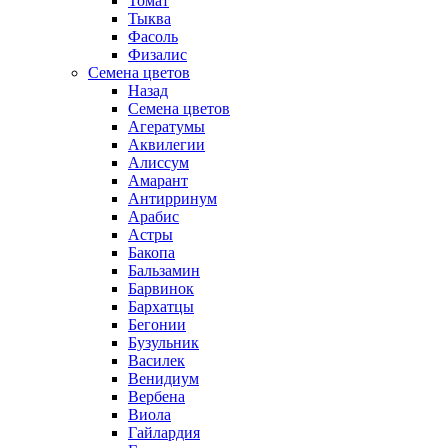
Томат
Тыква
Фасоль
Физалис
Семена цветов
Назад
Семена цветов
Агератумы
Аквилегии
Алиссум
Амарант
Антирринум
Арабис
Астры
Бакопа
Бальзамин
Барвинок
Бархатцы
Бегонии
Бузульник
Василек
Венидиум
Вербена
Виола
Гайлардия