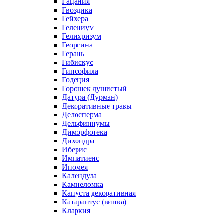
Гацания
Гвоздика
Гейхера
Гелениум
Гелихризум
Георгина
Герань
Гибискус
Гипсофила
Годеция
Горошек душистый
Датура (Дурман)
Декоративные травы
Делосперма
Дельфиниумы
Диморфотека
Дихондра
Иберис
Импатиенс
Ипомея
Календула
Камнеломка
Капуста декоративная
Катарантус (винка)
Кларкия