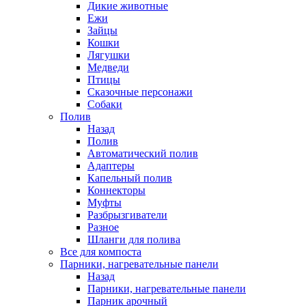
Дикие животные
Ежи
Зайцы
Кошки
Лягушки
Медведи
Птицы
Сказочные персонажи
Собаки
Полив
Назад
Полив
Автоматический полив
Адаптеры
Капельный полив
Коннекторы
Муфты
Разбрызгиватели
Разное
Шланги для полива
Все для компоста
Парники, нагревательные панели
Назад
Парники, нагревательные панели
Парник арочный