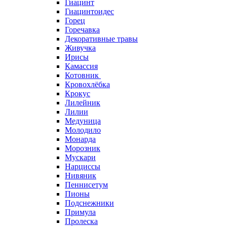
Гиацинт
Гиацинтоидес
Горец
Горечавка
Декоративные травы
Живучка
Ирисы
Камассия
Котовник
Кровохлёбка
Крокус
Лилейник
Лилии
Медуница
Молодило
Монарда
Морозник
Мускари
Нарциссы
Нивяник
Пеннисетум
Пионы
Подснежники
Примула
Пролеска