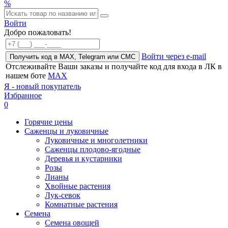
%
Войти
Добро пожаловать!
Войти через e-mail
Получить код в MAX, Telegram или СМС
Отслеживайте Ваши заказы и получайте код для входа в ЛК в
нашем боте
MAX
Я - новый покупатель
Избранное
0
Горячие цены
Саженцы и луковичные
Луковичные и многолетники
Саженцы плодово-ягодные
Деревья и кустарники
Розы
Лианы
Хвойные растения
Лук-севок
Комнатные растения
Семена
Семена овощей