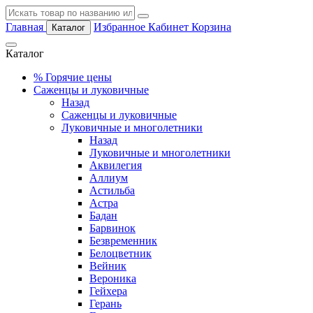
Главная
Избранное
Кабинет
Корзина
Каталог
Каталог
%
Горячие цены
Саженцы и луковичные
Назад
Саженцы и луковичные
Луковичные и многолетники
Назад
Луковичные и многолетники
Аквилегия
Аллиум
Астильба
Астра
Бадан
Барвинок
Безвременник
Белоцветник
Вейник
Вероника
Гейхера
Герань