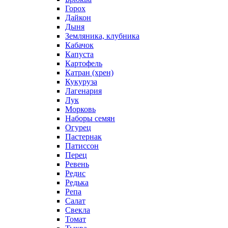
Горох
Дайкон
Дыня
Земляника, клубника
Кабачок
Капуста
Картофель
Катран (хрен)
Кукуруза
Лагенария
Лук
Морковь
Наборы семян
Огурец
Пастернак
Патиссон
Перец
Ревень
Редис
Редька
Репа
Салат
Свекла
Томат