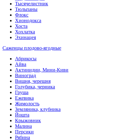
Тысячелистник
Тюльпаны
Флокс
Хионодокса
Хоста
Хохлатка
Эхинацея
Саженцы плодово-ягодные
Абрикосы
Айва
Актинидии, Мини-Киви
Виноград
Вишня, черешня
Голубика, черника
Груша
Ежевика
Жимолость
Земляника, клубника
Йошта
Крыжовник
Малина
Персики
Рябина