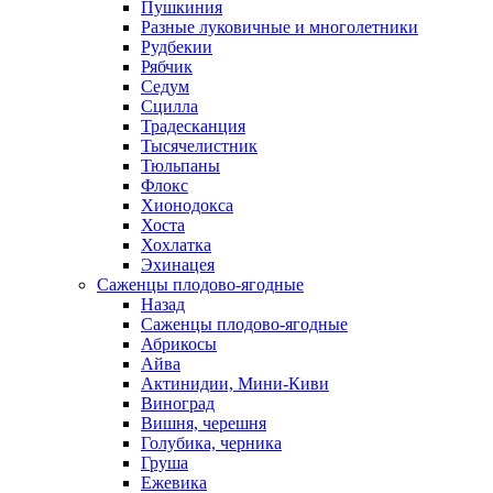
Пушкиния
Разные луковичные и многолетники
Рудбекии
Рябчик
Седум
Сцилла
Традесканция
Тысячелистник
Тюльпаны
Флокс
Хионодокса
Хоста
Хохлатка
Эхинацея
Саженцы плодово-ягодные
Назад
Саженцы плодово-ягодные
Абрикосы
Айва
Актинидии, Мини-Киви
Виноград
Вишня, черешня
Голубика, черника
Груша
Ежевика