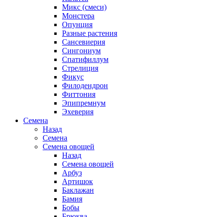
Микс (смеси)
Монстера
Опунция
Разные растения
Сансевиерия
Сингониум
Спатифиллум
Стрелиция
Фикус
Филодендрон
Фиттония
Эпипремнум
Эхеверия
Семена
Назад
Семена
Семена овощей
Назад
Семена овощей
Арбуз
Артишок
Баклажан
Бамия
Бобы
Брюква