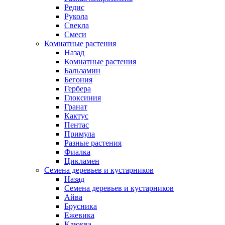
Редис
Рукола
Свекла
Смеси
Комнатные растения
Назад
Комнатные растения
Бальзамин
Бегония
Гербера
Глоксиния
Гранат
Кактус
Пентас
Примула
Разные растения
Фиалка
Цикламен
Семена деревьев и кустарников
Назад
Семена деревьев и кустарников
Айва
Брусника
Ежевика
Клюква