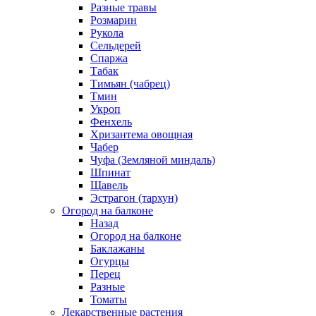
Разные травы
Розмарин
Рукола
Сельдерей
Спаржа
Табак
Тимьян (чабрец)
Тмин
Укроп
Фенхель
Хризантема овощная
Чабер
Чуфа (Земляной миндаль)
Шпинат
Щавель
Эстрагон (тархун)
Огород на балконе
Назад
Огород на балконе
Баклажаны
Огурцы
Перец
Разные
Томаты
Лекарственные растения