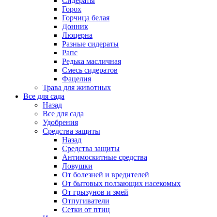
Сидераты
Горох
Горчица белая
Донник
Люцерна
Разные сидераты
Рапс
Редька масличная
Смесь сидератов
Фацелия
Трава для животных
Все для сада
Назад
Все для сада
Удобрения
Средства защиты
Назад
Средства защиты
Антимоскитные средства
Ловушки
От болезней и вредителей
От бытовых ползающих насекомых
От грызунов и змей
Отпугиватели
Сетки от птиц