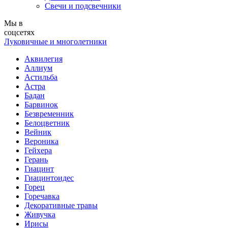
Свечи и подсвечники
Мы в
соцсетях
Луковичные и многолетники
Аквилегия
Аллиум
Астильба
Астра
Бадан
Барвинок
Безвременник
Белоцветник
Вейник
Вероника
Гейхера
Герань
Гиацинт
Гиацинтоидес
Горец
Горечавка
Декоративные травы
Живучка
Ирисы