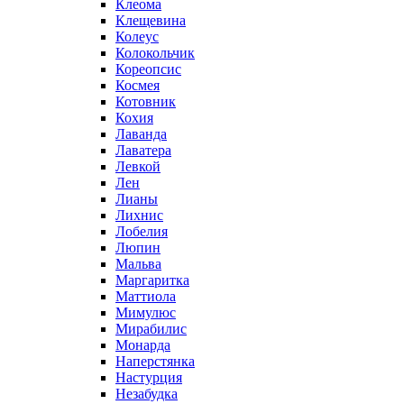
Клеома
Клещевина
Колеус
Колокольчик
Кореопсис
Космея
Котовник
Кохия
Лаванда
Лаватера
Левкой
Лен
Лианы
Лихнис
Лобелия
Люпин
Мальва
Маргаритка
Маттиола
Мимулюс
Мирабилис
Монарда
Наперстянка
Настурция
Незабудка