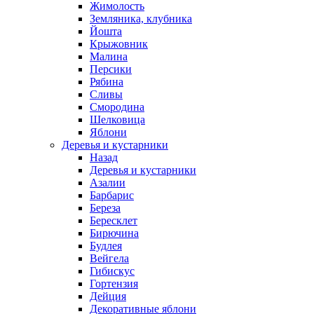
Жимолость
Земляника, клубника
Йошта
Крыжовник
Малина
Персики
Рябина
Сливы
Смородина
Шелковица
Яблони
Деревья и кустарники
Назад
Деревья и кустарники
Азалии
Барбарис
Береза
Бересклет
Бирючина
Будлея
Вейгела
Гибискус
Гортензия
Дейция
Декоративные яблони