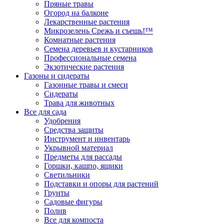
Пряные травы
Огород на балконе
Лекарственные растения
Микрозелень Срежь и съешь!™
Комнатные растения
Семена деревьев и кустарников
Профессиональные семена
Экзотические растения
Газоны и сидераты
Газонные травы и смеси
Сидераты
Трава для животных
Все для сада
Удобрения
Средства защиты
Инструмент и инвентарь
Укрывной материал
Предметы для рассады
Горшки, кашпо, ящики
Светильники
Подставки и опоры для растений
Грунты
Садовые фигуры
Полив
Все для компоста