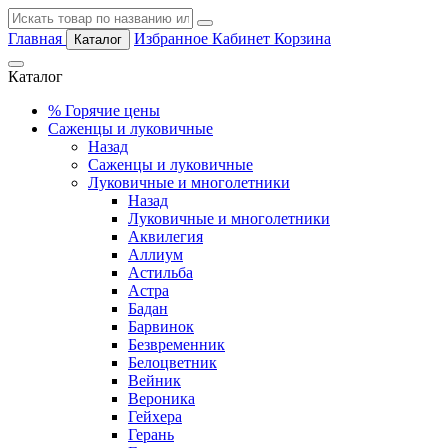
Главная
Избранное
Кабинет
Корзина
Каталог
Каталог
%
Горячие цены
Саженцы и луковичные
Назад
Саженцы и луковичные
Луковичные и многолетники
Назад
Луковичные и многолетники
Аквилегия
Аллиум
Астильба
Астра
Бадан
Барвинок
Безвременник
Белоцветник
Вейник
Вероника
Гейхера
Герань