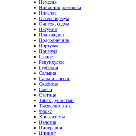
Немезия
Нивянник, ромашка
Нигелла
Остеоспермум
Очиток, седум
Петуния
Платикодон
Подсолнечник
Портулак
Примула
Разное
Ранункулюс
Рудбекия
Сальвия
Сальпиглоссис
Скабиоза
Смеси
Статица
Табак душистый
Тысячелистник
Флокс
Хризантемы
Целозия
Цинерария
Цинния