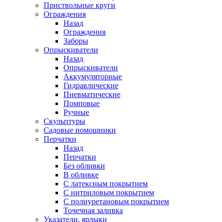
Приствольные круги
Ограждения
Назад
Ограждения
Заборы
Опрыскиватели
Назад
Опрыскиватели
Аккумуляторные
Гидравлические
Пневматические
Помповые
Ручные
Скульптуры
Садовые помощники
Перчатки
Назад
Перчатки
Без обливки
В обливке
С латексным покрытием
С нитриловым покрытием
С полиуретановым покрытием
Точечная заливка
Указатели, ярлыки