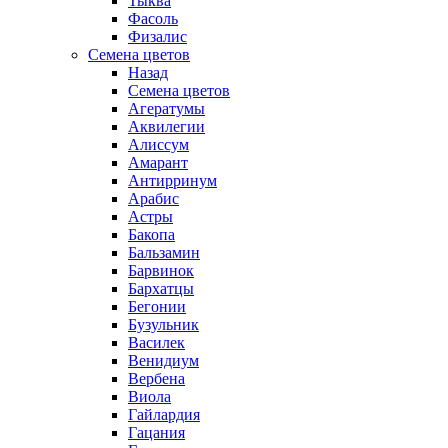
Тыква
Фасоль
Физалис
Семена цветов
Назад
Семена цветов
Агератумы
Аквилегии
Алиссум
Амарант
Антирринум
Арабис
Астры
Бакопа
Бальзамин
Барвинок
Бархатцы
Бегонии
Бузульник
Василек
Венидиум
Вербена
Виола
Гайлардия
Гацания