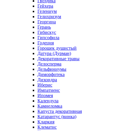
Гвоздика
Гейхера
Гелениум
Гелихризум
Георгина
Герань
Гибискус
Гипсофила
Годеция
Горошек душистый
Датура (Дурман)
Декоративные травы
Делосперма
Дельфиниумы
Диморфотека
Дихондра
Иберис
Импатиенс
Ипомея
Календула
Камнеломка
Капуста декоративная
Катарантус (винка)
Кларкия
Клематис