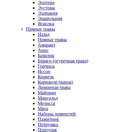
Энотера
Эустома
Эхинацея
Эшшольция
Ясколка
Пряные травы
Назад
Пряные травы
Амарант
Анис
Базилик
Бораго (огуречная трава)
Горчица
Иссоп
Кервель
Кориандр (кинза)
Лимонная трава
Майоран
Мангольд
Мелисса
Мята
Наборы пряностей
Пажитник
Петрушка
Портулак