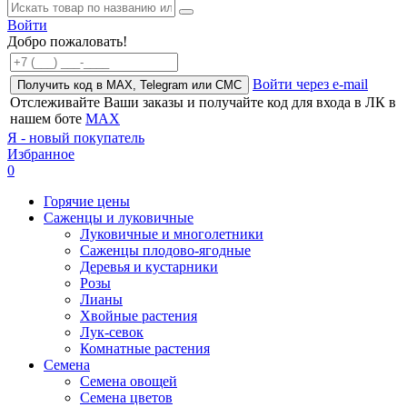
Войти
Добро пожаловать!
Войти через e-mail
Получить код в MAX, Telegram или СМС
Отслеживайте Ваши заказы и получайте код для входа в ЛК в
нашем боте
MAX
Я - новый покупатель
Избранное
0
Горячие цены
Саженцы и луковичные
Луковичные и многолетники
Саженцы плодово-ягодные
Деревья и кустарники
Розы
Лианы
Хвойные растения
Лук-севок
Комнатные растения
Семена
Семена овощей
Семена цветов