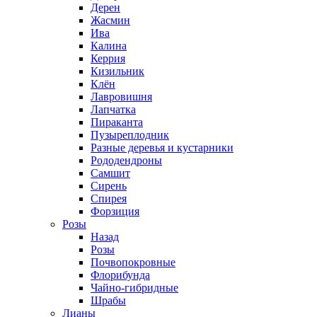
Дерен
Жасмин
Ива
Калина
Керрия
Кизильник
Клён
Лавровишня
Лапчатка
Пираканта
Пузыреплодник
Разные деревья и кустарники
Рододендроны
Самшит
Сирень
Спирея
Форзиция
Розы
Назад
Розы
Почвопокровные
Флорибунда
Чайно-гибридные
Шрабы
Лианы