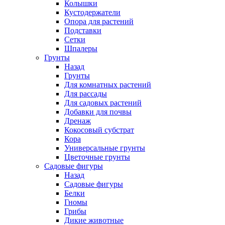
Колышки
Кустодержатели
Опора для растений
Подставки
Сетки
Шпалеры
Грунты
Назад
Грунты
Для комнатных растений
Для рассады
Для садовых растений
Добавки для почвы
Дренаж
Кокосовый субстрат
Кора
Универсальные грунты
Цветочные грунты
Садовые фигуры
Назад
Садовые фигуры
Белки
Гномы
Грибы
Дикие животные