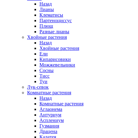
Назад
Лианы
Клематисы
Партеноциссус
Плющ
Разные лианы
Хвойные растения
Назад
Хвойные растения
Ели
Кипарисовики
Можжевельники
Сосны
Тисс
Туи
Лук-севок
Комнатные растения
Назад
Комнатные растения
Аглаонема
Антуриум
Асплениум
Гузмания
Драцена
Калатея