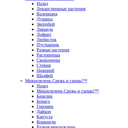
Назад
Лекарственные растения
Валериана
Душица
Зверобой
Лаванда
Лофант
Любисток
Пустырник
Разные растения
Расторопша
Скорцонера
Стевия
Цикорий
Шалфей
Микрозелень Срежь и съешь!™
Назад
Микрозелень Срежь и съешь!™
Базилик
Бораго
Горошек
Дайкон
Капуста
Кориандр
Разная микрозелень