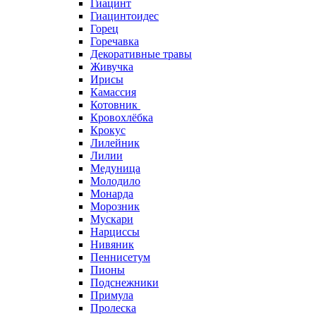
Гиацинт
Гиацинтоидес
Горец
Горечавка
Декоративные травы
Живучка
Ирисы
Камассия
Котовник
Кровохлёбка
Крокус
Лилейник
Лилии
Медуница
Молодило
Монарда
Морозник
Мускари
Нарциссы
Нивяник
Пеннисетум
Пионы
Подснежники
Примула
Пролеска