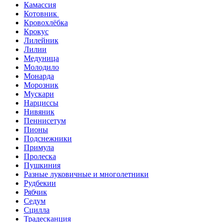
Камассия
Котовник
Кровохлёбка
Крокус
Лилейник
Лилии
Медуница
Молодило
Монарда
Морозник
Мускари
Нарциссы
Нивяник
Пеннисетум
Пионы
Подснежники
Примула
Пролеска
Пушкиния
Разные луковичные и многолетники
Рудбекии
Рябчик
Седум
Сцилла
Традесканция